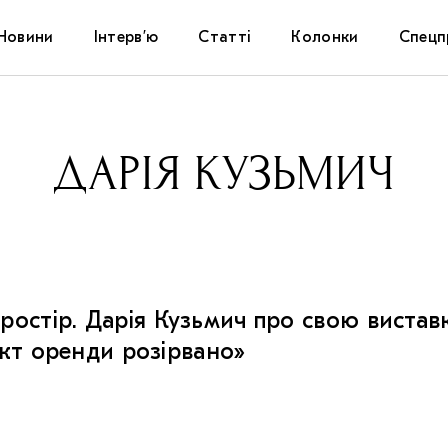
Новини
Інтерв’ю
Статті
Колонки
Спецп
Афіша
The Uk
ДАРІЯ КУЗЬМИЧ
Маріуп
Дослі
Запал
ростір. Дарія Кузьмич про свою вистав
Carpat
акт оренди розірвано»