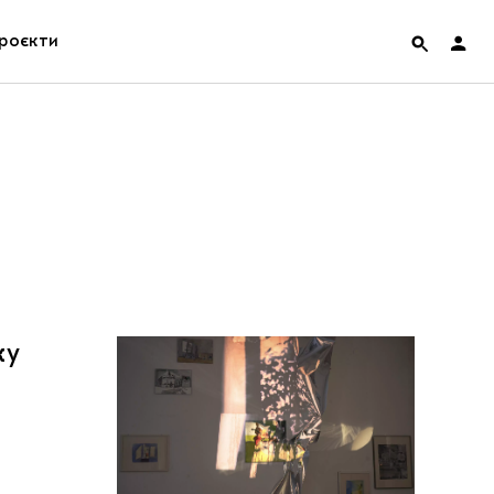
роєкти
rainian Pavilion at Venice Biennale 2022
ольські маргіналії
дницька платформа
ення
ку
hian Cult про різдвяні свята