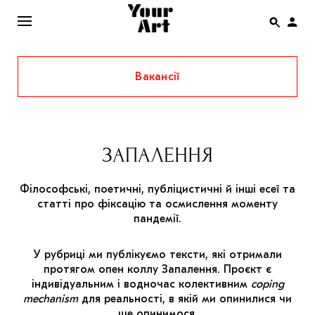
Вакансії
ENG
НОВИНИ
АФІША
ЗАПАЛЕННЯ
ІНТЕРВ’Ю
Філософські, поетичні, публіцистичні й інші есеї та
СТАТТІ
статті про фіксацію та осмислення моменту
пандемії.
КОЛОНКИ
СПЕЦПРОЄКТИ
У рубриці ми публікуємо тексти, які отримали
протягом опен коллу Запалення. Проєкт є
THE UKRAINIAN PAVILION AT VENICE BIENNALE
індивідуальним і водночас колективним
coping
2022
mechanism
для реальності, в якій ми опинилися чи
ще опинимося.