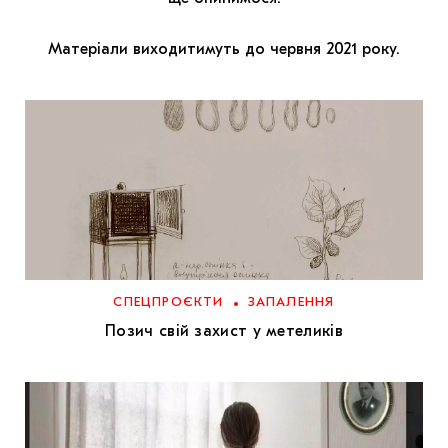
МАРІУПОЛЬСЬКІ МАРГІНАЛІЇ
Матеріали виходитимуть до червня 2021 року.
ДОСЛІДНИЦЬКА ПЛАТФОРМА
ЗАПАЛЕННЯ
CARPATHIAN CULT ПРО РІЗДВЯНІ СВЯТА
СПЕЦПРОЄКТИ
ЗАПАЛЕННЯ
Позич свій захист у метеликів