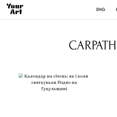
ENG
CARPATH