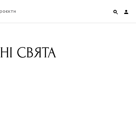
роєкти
rainian Pavilion at Venice Biennale 2022
НІ СВЯТА
ольські маргіналії
дницька платформа
ення
hian Cult про різдвяні свята