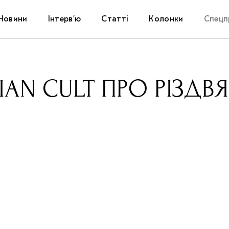
Новини
Інтерв’ю
Статті
Колонки
Спецп
Афіша
The Uk
IAN CULT ПРО РІЗДВЯ
Маріуп
Дослі
Запал
Carpat