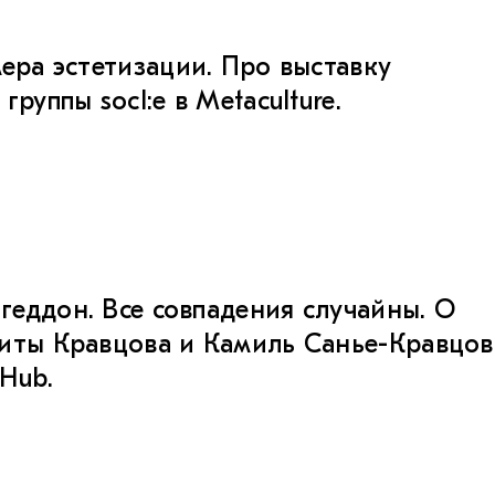
мера эстетизации. Про выставку
группы socl:e в Metaculture.
еддон. Все совпадения случайны. О
иты Кравцова и Камиль Санье-Кравцов
 Hub.