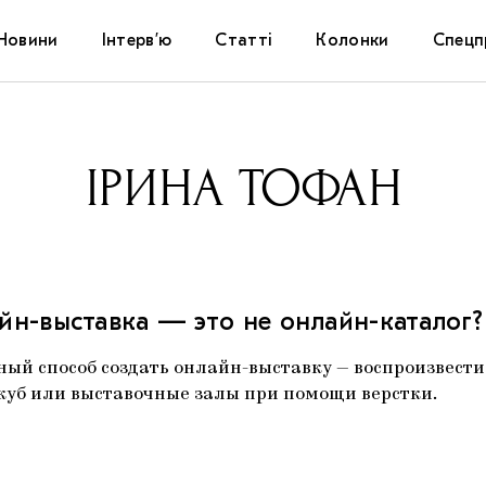
Новини
Інтерв’ю
Статті
Колонки
Спецп
Афіша
The Uk
ІРИНА ТОФАН
Маріуп
Дослі
Запал
йн-выставка — это не онлайн-каталог?
Carpat
ый способ создать онлайн-выставку — воспроизвести
куб или выставочные залы при помощи верстки.