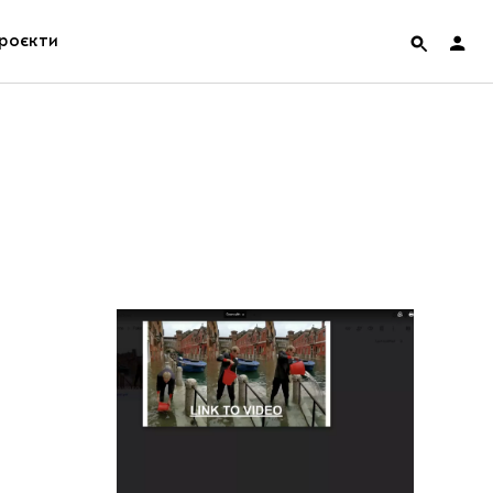
роєкти
rainian Pavilion at Venice Biennale 2022
ольські маргіналії
дницька платформа
ення
hian Cult про різдвяні свята