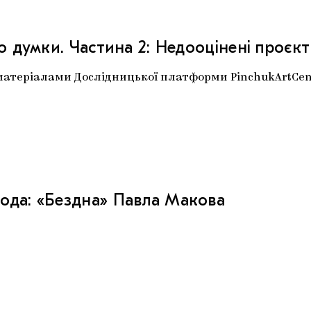
до думки. Частина 2: Недооцінені проєк
матеріалами Дослідницької платформи PinchukArtCen
ода: «Бездна» Павла Макова