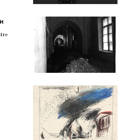
ти
tre