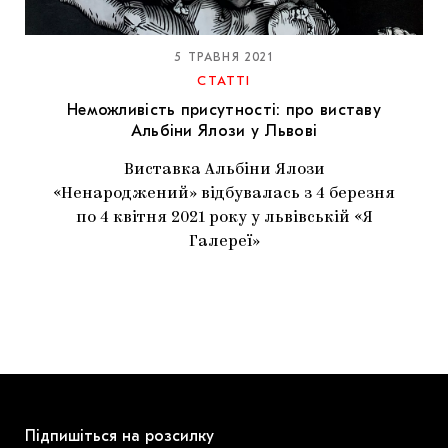
МАРІУПОЛЬСЬКІ МАРГІНАЛІЇ
ДОСЛІДНИЦЬКА ПЛАТФОРМА
5 ТРАВНЯ 2021
СТАТТІ
ЗАПАЛЕННЯ
Неможливість присутності: про виставу
Альбіни Ялози у Львові
CARPATHIAN CULT ПРО РІЗДВЯНІ СВЯТА
Виставка Альбіни Ялози
«Ненароджений» відбувалась з 4 березня
по 4 квітня 2021 року у львівській «Я
Галереї»
Підпишіться на розсилку