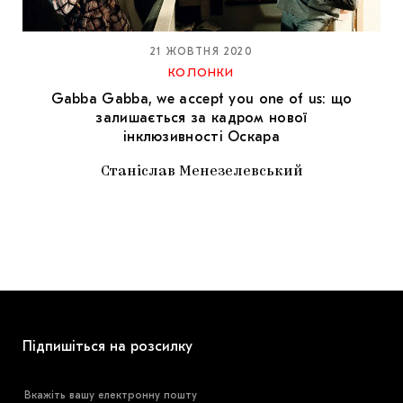
МАРІУПОЛЬСЬКІ МАРГІНАЛІЇ
ДОСЛІДНИЦЬКА ПЛАТФОРМА
21 ЖОВТНЯ 2020
КОЛОНКИ
ЗАПАЛЕННЯ
Gabba Gabba, we accept you one of us: що
залишається за кадром нової
CARPATHIAN CULT ПРО РІЗДВЯНІ СВЯТА
інклюзивності Оскара
Станіслав Менезелевський
Підпишіться на розсилку