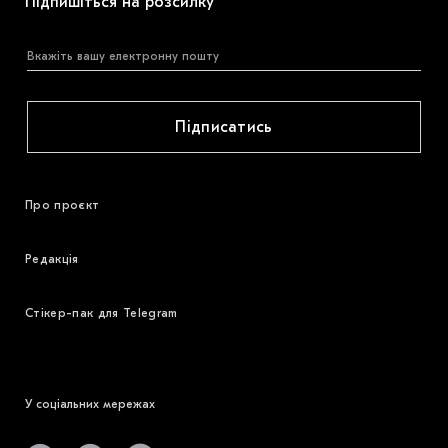
Підпишіться на розсилку
МАРІУПОЛЬСЬКІ МАРГІНАЛІЇ
ДОСЛІДНИЦЬКА ПЛАТФОРМА
ЗАПАЛЕННЯ
Підписатись
CARPATHIAN CULT ПРО РІЗДВЯНІ СВЯТА
Про проєкт
Редакція
Стікер-пак для Telegram
У соціальних мережах