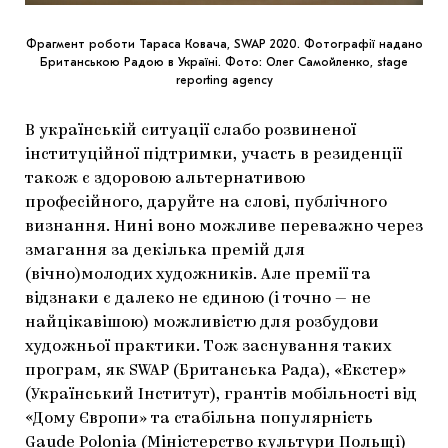
Фрагмент роботи Тараса Ковача, SWAP 2020. Фотографії надано
Британською Радою в Україні. Фото: Олег Самойленко, stage
reporting agency
В українській ситуації слабо розвиненої
інституційної підтримки, участь в резиденції
також є здоровою альтернативою
професійного, даруйте на слові, публічного
визнання. Нині воно можливе переважно через
змагання за декілька премій для
(вічно)молодих художників. Але премії та
відзнаки є далеко не єдиною (і точно — не
найцікавішою) можливістю для розбудови
художньої практики. Тож заснування таких
програм, як SWAP (Британська Рада), «Екстер»
(Український Інститут), грантів мобільності від
«Дому Європи» та стабільна популярність
Gaude Polonia (Міністерство культури Польщі)