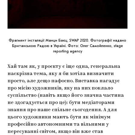
Фрагмент інсталяції Манци Баєц, SWAP 2020. Фотографії надано
Британською Радою в Україні. Фото: Олег Самойленко, stage
reporting agency
Хай там як, у проєкту є іще одна, генеральна
наскрізна тема, яку я би хотіла визначити
просто, але дещо пафосно. Виставка нагадує
про місію художників, яку на них поклало
суспільство (навіть якщо його значна частина
не здогадується про це): бути медіаторами
знання про наше спільне сьогодення. А для
цього художники мають бути як мінімум
професійно автономними та вільними у
пересуванні світом, якщо він вже став