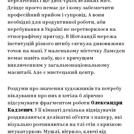
перелічених і ще двох-трьох великих міст.
Деінде просто немає де і кому забезпечити
професійний прийом і супровід. А вони
необхідні для продуктивної роботи, аби
перебування в Україні не перетворилося на
етнографічну пригоду. В Шотландії мережа
інституцій різного штибу сягнула дивовижних
точок на мапі. У маленькому містечку Ламсден
немає навіть пабу, що є кричущим
виключенням у загальнонаціональному
масштабі. Але є мистецький центр.
Роздуми про значення художників та потребу
піклування про них я хотіла б лірично
підсумувати фрагментом роботи
Олександри
Кадзевич
. У її кімнаті декілька відвідувачів
роздивляються делікатні об’єкти з паперу, які
візуально розчиняються на тлі стін з крихкою
штукатуркою. Мушлі, вітрило, ключі від