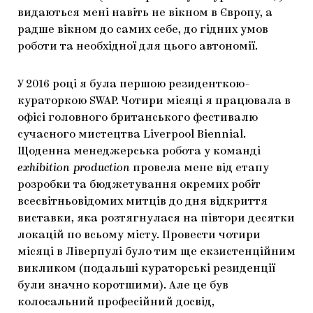
видаються мені навіть не вікном в Європу, а
радше вікном до самих себе, до гідних умов
роботи та необхідної для цього автономії.
У 2016 році я була першою резиденткою-
кураторкою SWAP. Чотири місяці я працювала в
офісі головного британського фестивалю
сучасного мистецтва Liverpool Biennial.
Щоденна менеджерська робота у команді
exhibition production
провела мене від етапу
розробки та бюджетування окремих робіт
всесвітньовідомих митців до дня відкриття
виставки, яка розтягнулася на півтори десятки
локацій по всьому місту. Провести чотири
місяці в Ліверпулі було тим ще екзистенційним
викликом (подальші кураторські резиденції
були значно коротшими). Але це був
колосальний професійний досвід,