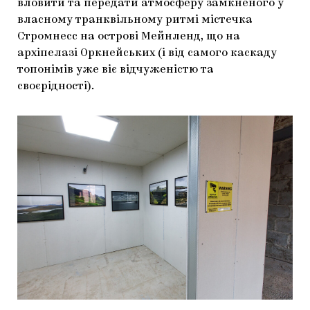
вловити та передати атмосферу замкненого у
власному транквільному ритмі містечка
Стромнесс на острові Мейнленд, що на
архіпелазі Оркнейських (і від самого каскаду
топонімів уже віє відчуженістю та
своєрідності).