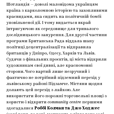
Шотландія — доволі маловідома українцям
країна з карколомною історією та захопливими
краєвидами, яка сидить на політичній бомбі
уповільненої дії. І тому видається вкрай
інтригуючою як середовище для тривалого
дослідницького занурення. Для другої частини
програми Британська Рада віддала шану
політиці децентралізації та відправила
британців у Дніпро, Одесу, Харків та Львів.
Судячи з фінальних проєктів, ці міста відкрили
художникам свої дивні, але красномовні
сторони. Чого вартий лише незручний і
фактично не потрібний підземний перехід у
львівському районі Підзамче. Містяни щодня
долають цей перехід з лайкою. Але
використати його порожні торговельні площі з
користю і відкрити
community centre
першими
здогадалися
Роббі Колман та Джо Ходжес