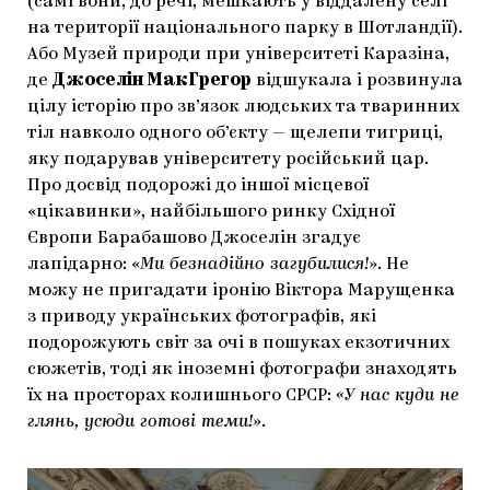
(самі вони, до речі, мешкають у віддалену селі
на території національного парку в Шотландії).
Або Музей природи при університеті Каразіна,
де
Джоселін МакГрегор
відшукала і розвинула
цілу історію про зв’язок людських та тваринних
тіл навколо одного об’єкту — щелепи тигриці,
яку подарував університету російський цар.
Про досвід подорожі до іншої місцевої
«цікавинки», найбільшого ринку Східної
Європи Барабашово Джоселін згадує
лапідарно: «
Ми безнадійно загубилися!
». Не
можу не пригадати іронію Віктора Марущенка
з приводу українських фотографів, які
подорожують світ за очі в пошуках екзотичних
сюжетів, тоді як іноземні фотографи знаходять
їх на просторах колишнього СРСР:
«У нас куди не
глянь, усюди готові теми!»
.