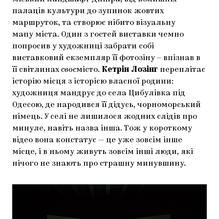
палаців культури до зупинок жовтих
маршруток, та створює нібито візуальну
мапу міста. Один з гостей виставки чемно
попросив у художниці забрати собі
виставковий екземпляр її фотозіну – впізнав в
її світлинах
своє
місто.
Кетрін Лозінг
переплітає
історію місця з історією власної родини:
художниця мандрує до села Цибулівка під
Одесою, де народився її дідусь, чорноморський
німець. У селі не лишилося жодних слідів про
минуле, навіть назва інша. Тож у короткому
відео вона констатує — це уже зовсім інше
місце, і в ньому живуть зовсім інші люди, які
нічого не знають про страшну минувшину.