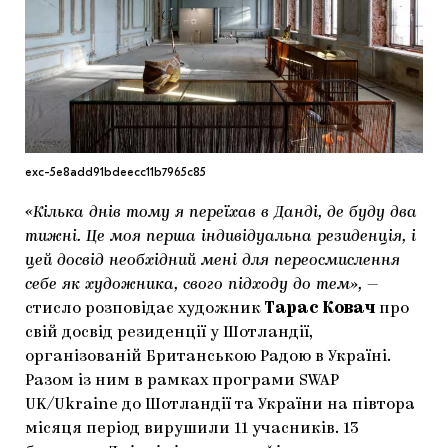
МАРІУПОЛЬСЬКІ МАРГІНАЛІЇ
ДОСЛІДНИЦЬКА ПЛАТФОРМА
ЗАПАЛЕННЯ
CARPATHIAN CULT ПРО РІЗДВЯНІ СВЯТА
exc-5e8add91bdeecc11b7965c85
«Кілька днів тому я переїхав в Данді, де буду два
тижні. Це моя перша індивідуальна резиденція, і
цей досвід необхідний мені для переосмислення
себе як художника, свого підходу до тем»,
—
стисло розповідає художник
Тарас Ковач
про
свій досвід резиденції у Шотландії,
організованій Британською Радою в Україні.
Разом із ним в рамках програми SWAP
UK/Ukraine до Шотландії та України на півтора
місяця період вирушили 11 учасників. 13