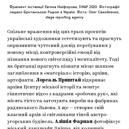
Фрагмент інсталяції Євгена Нікіфорова, SWAP 2020. Фотографії
надано Британською Радою в Україні. Фото: Олег Самойленко,
stage reporting agency
Спільне враження від цих трьох проєктів:
українські художники естетизують та прагнуть
оприявнити чуттєвий досвід перебування у
новому місці, контроверсійні емоції від
пізнання нового світогляду і менталітету. Тоді
як британці прагнуть пізнати місце шляхом
заглиблення в «матеріал»: історію, архіви,
артефакти.
Лореаль Приштай
відкриває
архіви Центру міської історії та монтує
гіпнотичне відео з кадрами «робочих рук», які
місять тісто та заточують вироби на фабриках
радянського Львова. А ще — створює свій
власний архів зі світлинами тіней австро-
угорських будівель.
Алішія Фарнан
фотофіксує
міський ландшафт Дніпра, від колишніх