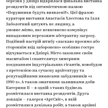
березня у Дніпрі відкрилася фінальна виставка
резидентів під оптимістичною назвою
«Порушники будуть виявлені?». Цієї фразою
куратори виставки Анастасія Хлестова та Ілля
Заболотний цитують не людину, а
умовне
місто
, яке невпевнено комунікує
випадковим перехожим абстрактну загрозу.
Подібний настрій штибу «ласкаво просимо або
стороннім вхід заборонено» особливо гостро
відчувається в Дніпрі. Місто захоплює своїм
масштабом і спантеличує химерним
поєднанням індустріальних гігантів, новобудов
з претензією на сучасну архітектуру та
репутаційними нюансами забудовників «з
1990-х». А також ошатними залишками доби
Катерини ІІ — в одній з таких будівель
розмістилася виставка резидентів. Друга
локація — галерея «АртСвіт», в якій
розмістилися декілька робіт, а також архівні