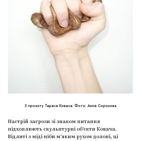
З проєкту Тараса Ковача. Фото: Анна Сорокова
Настрій загрози зі знаком питання
підхоплюють скульптурні об’єкти Ковача.
Відлиті з міді ніби м’яким рухом долоні, ці