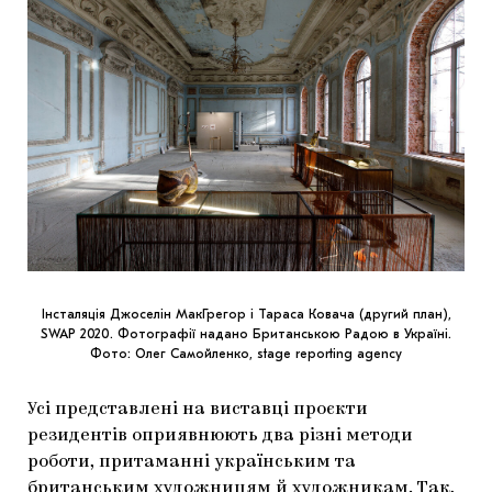
Інсталяція Джоселін МакГрегор і Тараса Ковача (другий план),
SWAP 2020. Фотографії надано Британською Радою в Україні.
Фото: Олег Самойленко, stage reporting agency
Усі представлені на виставці проєкти
резидентів оприявнюють два різні методи
роботи, притаманні українським та
британським художницям й художникам. Так,