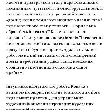
кастети привертають увагу парадоксальним
поєднанням чуттєвості і лячної брутальності. Я
не кваплюся читати супровідний текст про
«дослідження теми неочевидного насильства і
перманентного стану тривоги». Формальна
образність інсталяції Ковача настільки
виразна і випукла, що передісторія її створення
не видається мені аж надто нагальною. Але не
врахувати її буде не вірним. Адже за кожною
роботою на цій виставці стоїть специфічний
досвід перебування у двох таких несхожих,
обопільно екзотичних в очах одна одної
країнах.
Інтуїтивно відчуваю, що робота Ковача з
великою ймовірністю стане етапною для його
подальших практик. Для українських
художників значення тривалих курованих