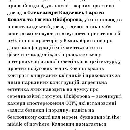
при всій індивідуальності творчих практик і
досвідів
Олександри Кадзевич, Тараса
Ковача та Євгена Нікіфорова
, у їхніх поглядах
на шотландський досвід є дещо спільне. Усі
вони розмірковують про сутність приватного й
публічного просторів у Великобританії: про
дивні конфігурації їхніх ментальних та
фізичних кордонів, які проявляються у
патернах соціальної поведінки, в архітектурі, у
простих побутових речах. Ковача вразив
контраст вишуканих квітників і прихованих за
ними парканних конструкцій, агресивна
естетика яких наводить на думку про
середньовічні тортури. Нікіфорова — всюдисущі
камери спостереження CCTV, які встановлені
«задля безпеки і порядку» навіть на
безлюдному схилі над морем, буквально in the
middle of nowhere. Кадзевич намагається