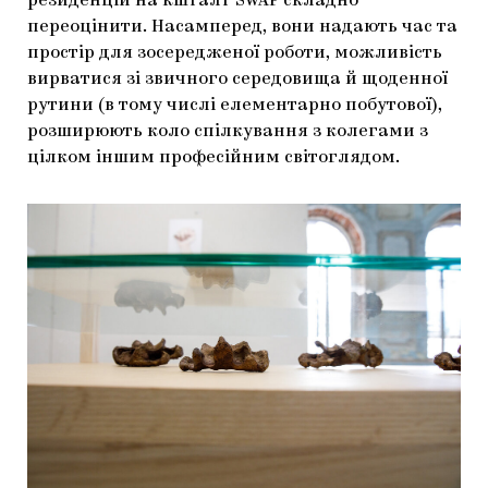
резиденцій на кшталт SWAP складно
переоцінити. Насамперед, вони надають час та
простір для зосередженої роботи, можливість
вирватися зі звичного середовища й щоденної
рутини (в тому числі елементарно побутової),
розширюють коло спілкування з колегами з
цілком іншим професійним світоглядом.