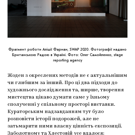
Фрагмент роботи Алішії Фарнан, SWAP 2020. Фотографії надано
Британською Радою в Україні. Фото: Олег Самойленко, stage
reporting agency
Жоден з окреслених методів не є актуальнішим
чи глибшим за інший. Про ці два підходи до
художнього дослідження та, ширше, творення
мистецтва цікаво думати саме у їхньому
сполученні у спільному просторі виставки.
Кураторським надзавданням тут було
розповісти історії подорожей, але не
затьмарити ними власну цінність експозиції.
Заболотному та Хлестовій усе вдалося: