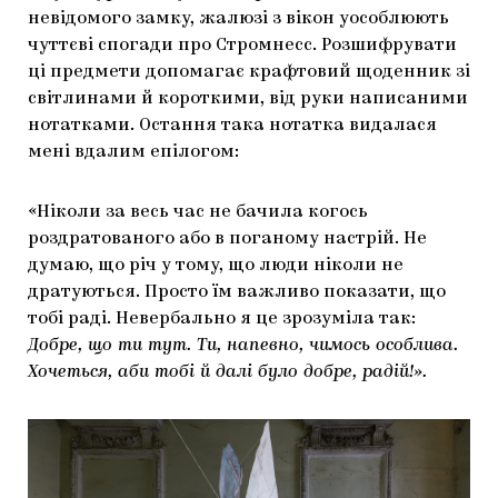
невідомого замку, жалюзі з вікон уособлюють
чуттєві спогади про Стромнесс. Розшифрувати
ці предмети допомагає крафтовий щоденник зі
світлинами й короткими, від руки написаними
нотатками. Остання така нотатка видалася
мені вдалим епілогом:
«Ніколи за весь час не бачила когось
роздратованого або в поганому настрій. Не
думаю, що річ у тому, що люди ніколи не
дратуються. Просто їм важливо показати, що
тобі раді. Невербально я це зрозуміла так:
Добре, що ти тут. Ти, напевно, чимось особлива.
Хочеться, аби тобі й далі було добре, радій!».