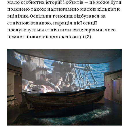
мало особистих історій і об’єктів — це може бути
пояснено також надзвичайно малою кількістю
вцілілих. Оскільки геноцид відбувався за
етнічною ознакою, нарація цієї секції
послуговується етнічними категоріями, чого
немає в інших місцях експозиції (3).