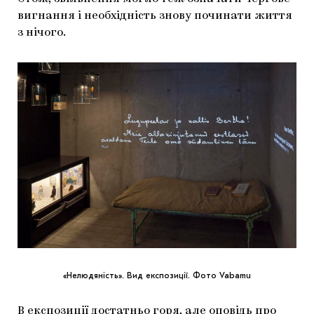
вигнання і необхідність знову починати життя
з нічого.
«Нелюдяність». Вид експозиції. Фото Vabamu
В експозиції достатньо горя, але оповідь про