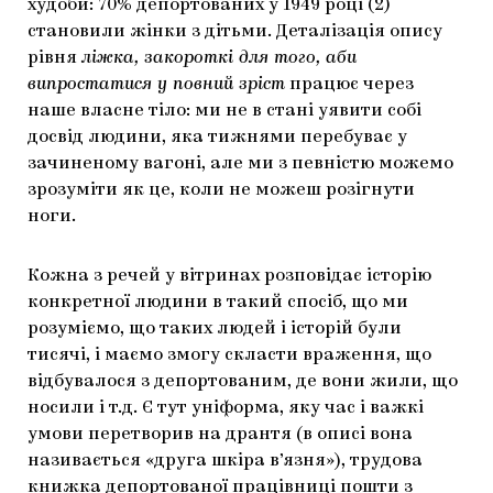
худоби: 70% депортованих у 1949 році (2)
становили жінки з дітьми. Деталізація опису
рівня
ліжка, закороткі для того, аби
випростатися у повний зріст
працює через
наше власне тіло: ми не в стані уявити собі
досвід людини, яка тижнями перебуває у
зачиненому вагоні, але ми з певністю можемо
зрозуміти як це, коли не можеш розігнути
ноги.
Кожна з речей у вітринах розповідає історію
конкретної людини в такий спосіб, що ми
розуміємо, що таких людей і історій були
тисячі, і маємо змогу скласти враження, що
відбувалося з депортованим, де вони жили, що
носили і т.д. Є тут уніформа, яку час і важкі
умови перетворив на дрантя (в описі вона
називається «друга шкіра в’язня»), трудова
книжка депортованої працівниці пошти з