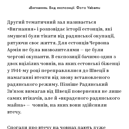
«Вигнання». Вид експозиції. Фото Vabamu
Другий тематичний зал називається
«Вигнання» і розповідає історії естонців, які
змушені були тікати від радянської окупації,
рятуючи своє життя. Для естонців Червона
Армія не була визволителями — це були
чергові окупанти. В експозиції бачимо один з
двох вцілілих човнів, на яких естонські біженці
у 1944-му році переправлялися до Швеції в
намаганні втекти від знову встановленого
радянського режиму. Пізніше Радянський
Зв’язок вимагав від Швеції повернення не лише
самих втікачів, але й «вкраденого радянського
майна» — човнів, на яких вони здійснили
втечу.
Спогади про втечу на човнах дають дуже