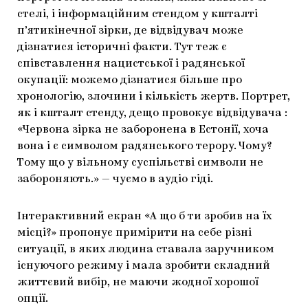
стелі, і інформаційним стендом у кшталті
п’ятикінечної зірки, де відвідувач може
дізнатися історичні факти. Тут теж є
співставлення нацистської і радянської
окупації: можемо дізнатися більше про
хронологію, злочини і кількість жертв. Портрет,
як і кшталт стенду, дещо провокує відвідувача :
«Червона зірка не заборонена в Естонії, хоча
вона і є символом радянського терору. Чому?
Тому що у вільному суспільстві символи не
забороняють.» — чуємо в аудіо гіді.
Інтерактивний екран «А що б ти зробив на їх
місці?» пропонує примірити на себе різні
ситуації, в яких людина ставала заручником
існуючого режиму і мала зробити складний
життєвий вибір, не маючи жодної хорошої
опції.