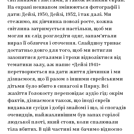
світлинами і листами, а також великий екран.
На екрані неквапом змінюються фотографії і
дати: Дейзі, 1930, Дейзі, 1932, і так далі. Ми
стежимо, як дівчинка поволі росте, кожна
світлина затримується настільки, щоб ми
могли як слід розгледіти одяг, запам’ятали
вираз її обличчя і оточення. Слайдшоу триває
достатньо довго для того, щоб ми встигли
захопитися деталями і трохи відволіктися від
тематики залу, аж напис «Дейзі 1941»
перетворюється на дати життя дівчинки і ми
дізнаємося, що її разом з іншими єврейськими
дітьми було вбито в синагозі в Пярну. Всі
жахіття Голокосту переповідає аудіо гід: окрім
фактів, дізнаємося також, що іноді євреїв
видавали сусіди і добрі знайомі і що, зі спогадів
очевидців, найжахливішим був запах горілої
людської плоті, який стояв, коли спалювали
тіла вбитих. В цій частині ми бачимо відносно