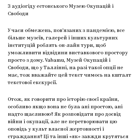
З аудіогіду естонського Музею Окупацій і
Свободи
У часи обмежень, пов’язаних з пандемією, все
більше музеїв, галерей і інших культурних
інституцій роблять он-лайн тури, щоб
уможливити відвідини виставкового простору
просто з дому. Vabamu, Музей Окупацій і
Свободи, що у Таллінні, на разі такої опції не
має, тож вважайте цей текст чимось на кшталт
текстової екскурсії.
Отож, як говорити про історію своєї країни,
особливо якщо вона не була ані простою, ані
надто щасливою? Як розповідати про досвід
війни і окупації, але не перетворювати цю
оповідь у культ власної жертовності і
страждання? Ці та інші «як» завжди крутяться