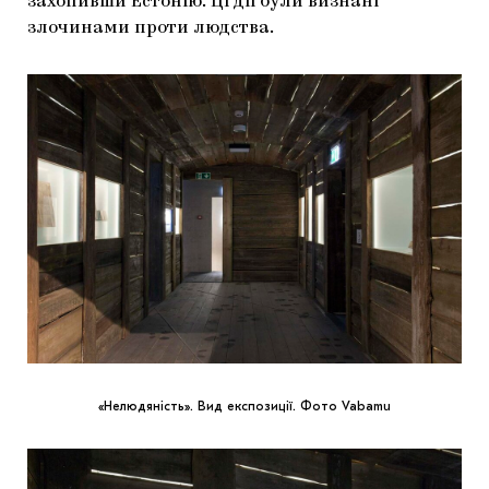
захопивши Естонію. Ці дії були визнані
злочинами проти людства.
«Нелюдяність». Вид експозиції. Фото Vabamu