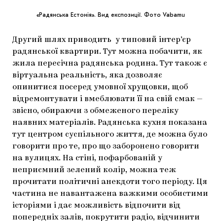
«Радянська Естонія». Вид експозиції. Фото Vabamu
Другий шлях приводить у типовий інтер’єр
радянської квартири. Тут можна побачити, як
жила пересічна радянська родина. Тут також є
віртуальна реальність, яка дозволяє
опинитися посеред умовної хрущовки, щоб
відремонтувати і вмеблювати її на свій смак —
звісно, обираючи з обмеженого переліку
наявних матеріалів. Радянська кухня показана
тут центром суспільного життя, де можна було
говорити про те, про що заборонено говорити
на вулицях. На стіні, пофарбованій у
неприємний зелений колір, можна теж
прочитати політичні анекдоти того періоду. Ця
частина не навантажена важкими особистими
історіями і дає можливість відпочити від
попередніх залів, покрутити радіо, відчинити