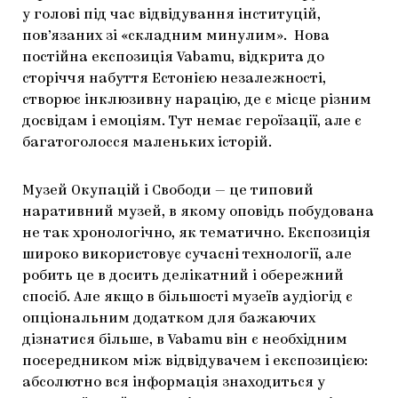
у голові під час відвідування інституцій,
пов’язаних зі «складним минулим». Нова
постійна експозиція Vabamu, відкрита до
сторіччя набуття Естонією незалежності,
створює інклюзивну нарацію, де є місце різним
досвідам і емоціям. Тут немає героїзації, але є
багатоголосся маленьких історій.
Музей Окупацій і Свободи — це типовий
наративний музей, в якому оповідь побудована
не так хронологічно, як тематично. Експозиція
широко використовує сучасні технології, але
робить це в досить делікатний і обережний
спосіб. Але якщо в більшості музеїв аудіогід є
опціональним додатком для бажаючих
дізнатися більше, в Vabamu він є необхідним
посередником між відвідувачем і експозицією:
абсолютно вся інформація знаходиться у