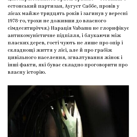
естонський партизан, Аугуст Саббе, провів у
лісах майже тридцять років і загинув у вересні
1978-го, трохи не доживши до власного
сімдесятиріччя.) Нарація Vabamu не глорифікує
антикомуністичне підпілля, і блукаючи між
пласких дерев, гості чують не лише про опір і
складнощі життя у лісі, але й про грабіж
цивільного населення, згвалтування жінок і
інші факти, які буває складно проговорити про
власну історію.