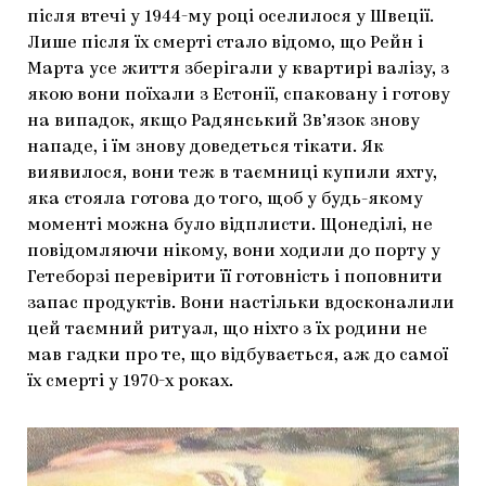
після втечі у 1944-му році оселилося у Швеції.
Лише після їх смерті стало відомо, що Рейн і
Марта усе життя зберігали у квартирі валізу, з
якою вони поїхали з Естонії, спаковану і готову
на випадок, якщо Радянський Зв’язок знову
нападе, і їм знову доведеться тікати. Як
виявилося, вони теж в таємниці купили яхту,
яка стояла готова до того, щоб у будь-якому
моменті можна було відплисти. Щонеділі, не
повідомляючи нікому, вони ходили до порту у
Гетеборзі перевірити її готовність і поповнити
запас продуктів. Вони настільки вдосконалили
цей таємний ритуал, що ніхто з їх родини не
мав гадки про те, що відбувається, аж до самої
їх смерті у 1970-х роках.