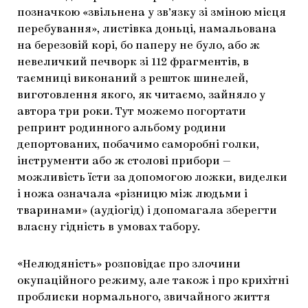
позначкою «звільнена у зв’язку зі зміною місця
перебування», листівка доньці, намальована
на березовій корі, бо паперу не було, або ж
невеличкий печворк зі 112 фрагментів, в
таємниці виконаний з решток шинелей,
виготовлення якого, як читаємо, зайняло у
автора три роки. Тут можемо погортати
репринт родинного альбому родини
депортованих, побачимо саморобні голки,
інструменти або ж столові прибори —
можливість їсти за допомогою ложки, виделки
і ножа означала «різницю між людьми і
тваринами» (аудіогід) і допомагала зберегти
власну гідність в умовах табору.
«Нелюдяність» розповідає про злочини
окупаційного режиму, але також і про крихітні
проблиски нормального, звичайного життя