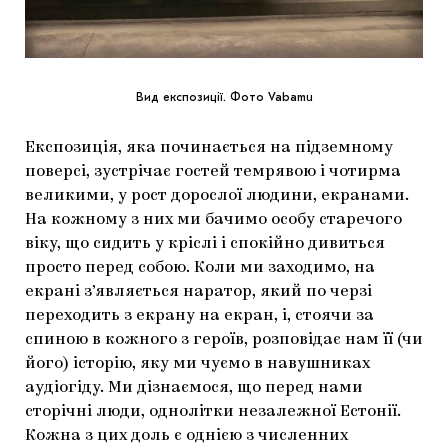
Вид експозиції. Фото Vabamu
Експозиція, яка починається на підземному
поверсі, зустрічає гостей темрявою і чотирма
великими, у рост дорослої людини, екранами.
На кожному з них ми бачимо особу старечого
віку, що сидить у кріслі і спокійно дивиться
просто перед собою. Коли ми заходимо, на
екрані з’являється наратор, який по черзі
переходить з екрану на екран, і, стоячи за
спиною в кожного з героїв, розповідає нам її (чи
його) історію, яку ми чуємо в навушниках
аудіогіду. Ми дізнаємося, що перед нами
сторічні люди, однолітки незалежної Естонії.
Кожна з цих доль є однією з численних