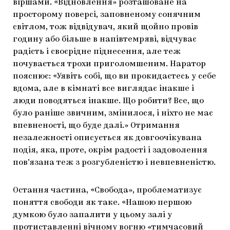
віршами. «Відновлення» розташоване на
просторому поверсі, заповненому сонячним
світлом, тож відвідувач, який щойно провів
годину або більше в напівтемряві, відчуває
радість і своєрідне піднесення, але теж
почувається трохи приголомшеним. Наратор
пояснює: «Уявіть собі, що ви прокидаєтесь у себе
вдома, але в кімнаті все виглядає інакше і
люди поводяться інакше. Що робити? Все, що
було раніше звичним, змінилося, і ніхто не має
впевненості, що буде далі.» Отримання
незалежності описується як довгоочікувана
подія, яка, проте, окрім радості і задоволення
пов’язана теж з розгубленістю і невпевненістю.
Остання частина, «Свобода», проблематизує
поняття свободи як таке. «Нашою першою
думкою було запалити у цьому залі у
протиставленні вічному вогню «тимчасовий