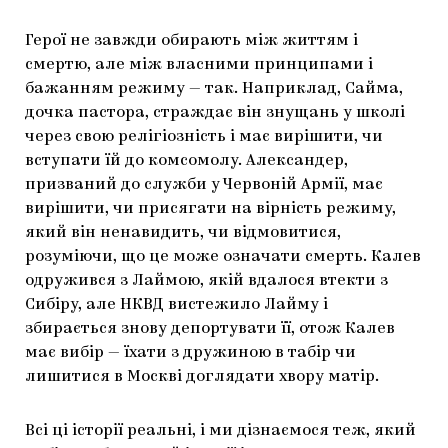
Герої не завжди обирають між життям і
смертю, але між власними принципами і
бажанням режиму — так. Наприклад, Сайма,
дочка пастора, страждає він знущань у школі
через свою релігіозність і має вирішити, чи
вступати їй до комсомолу. Александер,
призваний до служби у Червоній Армії, має
вирішити, чи присягати на вірність режиму,
який він ненавидить, чи відмовитися,
розуміючи, що це може означати смерть. Калев
одружився з Лаймою, якій вдалося втекти з
Сибіру, але НКВД вистежило Лайму і
збирається знову депортувати її, отож Калев
має вибір — їхати з дружиною в табір чи
лишитися в Москві доглядати хвору матір.
Всі ці історії реальні, і ми дізнаємося теж, який