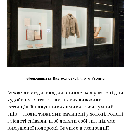
«Нелюдяність». Вид експозиції. Фото Vabamu
Заходячи сюди, глядач опиняється у вагоні для
худоби на кшталт тих, в яких вивозили
естонців. В навушниках вмикається сумний
спів — люди, тижнями зачинені у холоді, голоді
і тісноті співали, щоб додати собі сил під час
вимушеної подорожі. Бачимо в експозиції