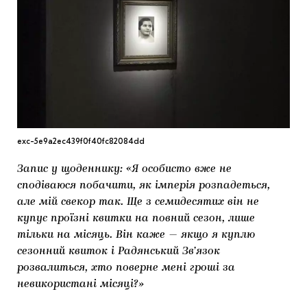
МАРІУПОЛЬСЬКІ МАРГІНАЛІЇ
ДОСЛІДНИЦЬКА ПЛАТФОРМА
ЗАПАЛЕННЯ
CARPATHIAN CULT ПРО РІЗДВЯНІ СВЯТА
exc-5e9a2ec439f0f40fc82084dd
Запис у щоденнику: «Я особисто вже не
сподіваюся побачити, як імперія розпадеться,
але мій свекор так. Ще з семидесятих він не
купує проїзні квитки на повний сезон, лише
тільки на місяць. Він каже — якщо я куплю
сезонний квиток і Радянський Зв’язок
розвалиться, хто поверне мені гроші за
невикористані місяці?»