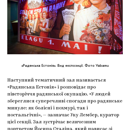
«Радянська Естонія». Вид експозиції. Фото Vabamu
Наступний тематичний зал називається
«Радянська Естонія» і розповідає про
півсторіччя радянської окупацію. «У людей
збереглися суперечливі спогади про радянське
минуле: як болісні і похмурі, так і
ностальгічні», — зазначає Уку Лембер, куратор
цієї секції. Зал зустрічає величезним
портретом Йосипа Сталіна, який нависає зі