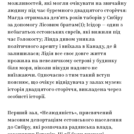
можливостей, які могли очікувати на звичайну
людину під час буремного двадцятого сторіччя:
Магда отримала дев’ять років таборів у Сибіру
за допомогу Лісовим братам(1); Ісідор — один з
небагатьох естонських євреїв, які вижили під
час Голокосту; Лінда дивом уникла
політичного арешту і виїхала в Канаду, де й
залишилася; Лідія все своє довге життя
прожила на невеличкому острові у будинку
біля моря, ніколи нікуди надовго не
виїзжаючи. Одночасно з тим такий вступ
пояснює, що очікує відвідувача у залах музею:
історія двадцятого сторіччя, викладена через
особисті історії.
Перший зал, «Нелюдяність», присвячений
масовим депортаціям естонського населення
до Сибіру, які розпочала радянська влада,