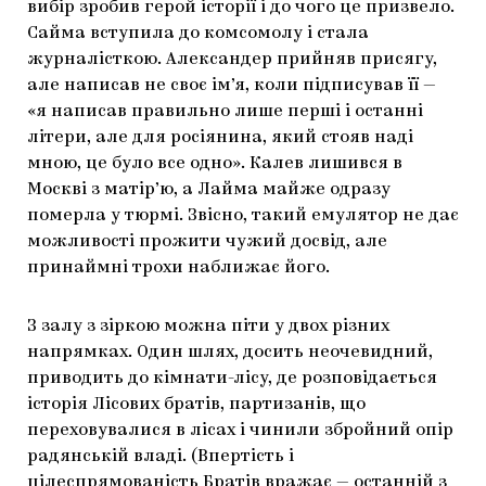
вибір зробив герой історії і до чого це призвело.
Сайма вступила до комсомолу і стала
журналісткою. Александер прийняв присягу,
але написав не своє ім’я, коли підписував її —
«я написав правильно лише перші і останні
літери, але для росіянина, який стояв наді
мною, це було все одно». Калев лишився в
Москві з матір’ю, а Лайма майже одразу
померла у тюрмі. Звісно, такий емулятор не дає
можливості прожити чужий досвід, але
принаймні трохи наближає його.
З залу з зіркою можна піти у двох різних
напрямках. Один шлях, досить неочевидний,
приводить до кімнати-лісу, де розповідається
історія Лісових братів, партизанів, що
переховувалися в лісах і чинили збройний опір
радянській владі. (Впертість і
цілеспрямованість Братів вражає — останній з