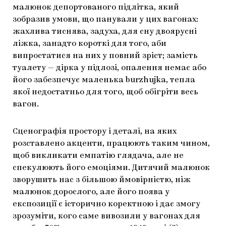
малюнок депортованого підлітка, який
зобразив умови, що панували у цих вагонах:
жахлива тиснява, задуха, для сну двоярусні
ліжка, занадто короткі для того, аби
випростатися на них у повний зріст; замість
туалету — дірка у підлозі, опалення немає або
його забезпечує маленька burzhujka, тепла
якої недостатньо для того, щоб обігріти весь
вагон.
Сценографія простору і деталі, на яких
розставлено акценти, працюють таким чином,
щоб викликати емпатію глядача, але не
спекулюють його емоціями. Дитячий малюнок
зворушить нас з більшою ймовірністю, ніж
малюнок дорослого, але його поява у
експозиції є історично коректною і дає змогу
зрозуміти, кого саме вивозили у вагонах для