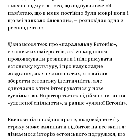
тілесне відчуття того, що відбувалося: «Я
пам’ятаю, що в мене постійно були мокрі ноги і
що всі навколо блювали», — розповідає одна з
респонденток.
Дізнаємося теж про «паралельну Естонію»,
естонських емігрантів, які за кордоном
продовжували розвивати і підтримувати
естонську культуру, і про надскладне
завдання, яке чекало на тих, хто виїхав —
зберегти естонську ідентичність, але
одночасно з тим інтегруватися у нове
суспільство. Наратор також підіймає питання
«уявленої спільноти», а радше «уявної Естонії».
Експозиція оповідає про те, як досвід втечі у
страху може залишити відбиток на все життя:
дізнаємося історію естонського подружжя, що