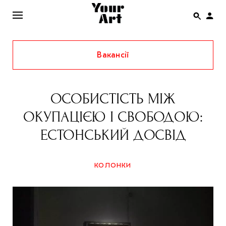
Вакансії
ENG
НОВИНИ
ОСОБИСТІСТЬ МІЖ
АФІША
ОКУПАЦІЄЮ І СВОБОДОЮ:
ІНТЕРВ’Ю
ЕСТОНСЬКИЙ ДОСВІД
СТАТТІ
КОЛОНКИ
КОЛОНКИ
СПЕЦПРОЄКТИ
THE UKRAINIAN PAVILION AT VENICE BIENNALE
2022