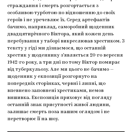
страждання і смерть розгортається з
особливою турботою по відношенню до своїх
героїв і не уречевлює їх. Серед артефактів
бачимо, наприклад, саморобний щоденник
двадцятирічного Віктора, який кожен день
перебування у таборі викреслював хрестиком. З
тексту у гіді ми дізнаємося, що останній
хрестик у щоденнику з’являється 20-го вересня
1942-го року, а три дні по тому Віктор помирає
від туберкульозу. Але ми цього не бачимо —
щоденник у екпозиції розгорнуто на
попередніх сторінках, червні і липні, що
впевнено заповнені хрестиками, немов
вишивка. Експозиція приховує від погляду
останній знак присутності живої людини,
залишає смерть поза нашим оглядом і не
перетворює її на шоу.