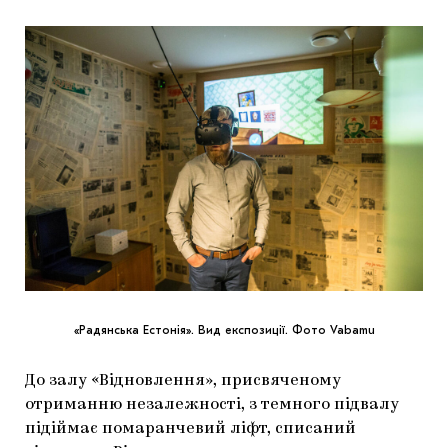
«Радянська Естонія». Вид експозиції. Фото Vabamu
До залу «Відновлення», присвяченому
отриманню незалежності, з темного підвалу
підіймає помаранчевий ліфт, списаний