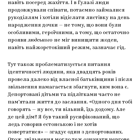
навіть посеред жахіття. І в Гулазі люди
продовжували співати, потаємно займалися
рукоділлям і хотіли відіслати листівку на день
народження дочки — не тому, що вони були
особливими, героїчними, а тому, що остаточно
прояви
людського
не міг винищити жоден,
навіть найжорстокіший режим, зазначає гід.
Тут також проблематизується питання
ідентичності людини, яка двадцять років
провела далеко від власної батьківщини і після
звільнення намагається збагнути, ким вона є.
Депортовані дітьми та підлітками часто не
пам’ятали життя до заслання. «Одного дня тобі
говорять — ну все, ти вільний, їдь додому. Але
де цей дім? Я був такий русифікований, що
ледь говорив естонською і не хотів
повертатися» — згадує один з депортованих.
Отож, звільнення могло теж означати чергове