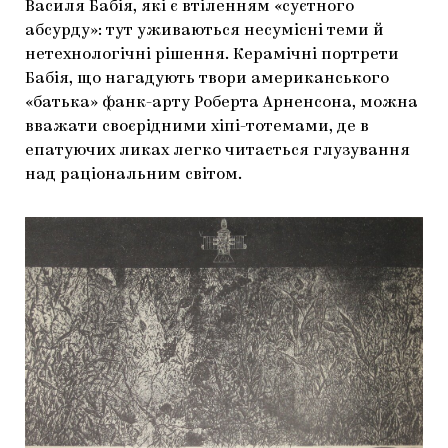
Василя Бабія, які є втіленням «суєтного
абсурду»: тут уживаються несумісні теми й
нетехнологічні рішення. Керамічні портрети
Бабія, що нагадують твори американського
«батька» фанк-арту Роберта Арненсона, можна
вважати своєрідними хіпі-тотемами, де в
епатуючих ликах легко читається глузування
над раціональним світом.