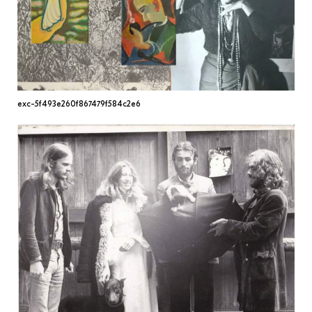
МАРІУПОЛЬСЬКІ МАРГІНАЛІЇ
ДОСЛІДНИЦЬКА ПЛАТФОРМА
ЗАПАЛЕННЯ
CARPATHIAN CULT ПРО РІЗДВЯНІ СВЯТА
exc-5f493e260f867479f584c2e6