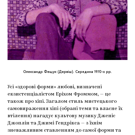
Олександр Фещук (Дервіш). Середина 1970-х рр.
Усі «здорові форми» любові, визначені
екзистенціалістом Еріхом Фроммом, — це
також про хіпі. Загалом стиль мистецького
самовираження хіпі (обрані теми та власне їх
втілення) нагадує культову музику Дженіс
Джоплін та Джимі Гендрікса — з їхнім
зневажливим ставленням до самої форми та