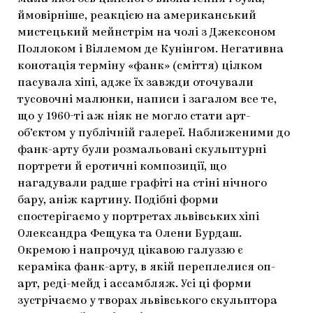
ймовірніше, реакцією на американський
мистецький мейнстрім на чолі з Джексоном
Поллоком і Віллемом де Кунінгом. Негативна
конотація терміну «фанк» (сміття) цілком
пасувала хіпі, адже їх завжди оточували
тусовочні малюнки, написи і загалом все те,
що у 1960-ті аж ніяк не могло стати арт-
об’єктом у публічній галереї. Наближеними до
фанк-арту були розмальовані скульптурні
портрети й еротичні композиції, що
нагадували радше графіті на стіні нічного
бару, аніж картину. Подібні форми
спостерігаємо у портретах львівських хіпі
Олександра Фещука та Олени Бурдаш.
Окремою і напрочуд цікавою галуззю є
кераміка фанк-арту, в якій переплелися оп-
арт, реді-мейд і ассамбляж. Усі ці форми
зустрічаємо у творах львівського скульптора