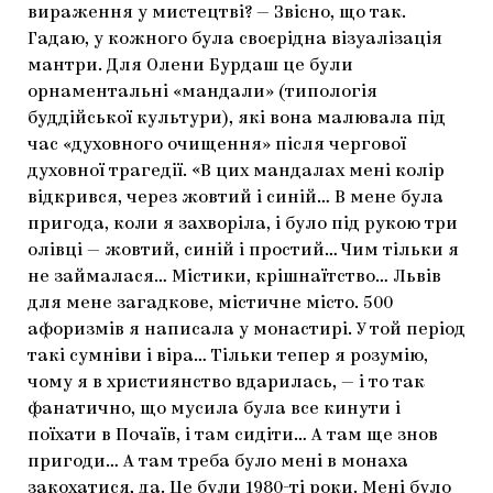
вираження у мистецтві? — Звісно, що так.
Гадаю, у кожного була своєрідна візуалізація
мантри. Для Олени Бурдаш це були
орнаментальні «мандали» (типологія
буддійської культури), які вона малювала під
час «духовного очищення» після чергової
духовної трагедії. «В цих мандалах мені колір
відкрився, через жовтий і синій… В мене була
пригода, коли я захворіла, і було під рукою три
олівці — жовтий, синій і простий… Чим тільки я
не займалася… Містики, крішнаїтство… Львів
для мене загадкове, містичне місто. 500
афоризмів я написала у монастирі. У той період
такі сумніви і віра… Тільки тепер я розумію,
чому я в християнство вдарилась, — і то так
фанатично, що мусила була все кинути і
поїхати в Почаїв, і там сидіти… А там ще знов
пригоди… А там треба було мені в монаха
закохатися, да. Це були 1980-ті роки. Мені було