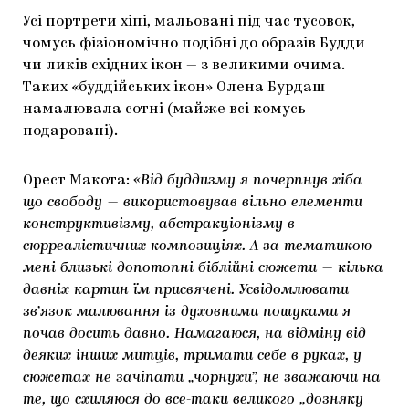
Усі портрети хіпі, мальовані під час тусовок,
чомусь фізіономічно подібні до образів Будди
чи ликів східних ікон — з великими очима.
Таких «буддійських ікон» Олена Бурдаш
намалювала сотні (майже всі комусь
подаровані).
Орест Макота:
«Від буддизму я почерпнув хіба
що свободу — використовував вільно елементи
конструктивізму, абстракціонізму в
сюрреалістичних композиціях. А за тематикою
мені близькі допотопні біблійні сюжети — кілька
давніх картин їм присвячені. Усвідомлювати
зв’язок малювання із духовними пошуками я
почав досить давно. Намагаюся, на відміну від
деяких інших митців, тримати себе в руках, у
сюжетах не зачіпати „чорнухи”, не зважаючи на
те, що схиляюся до все-таки великого „дозняку