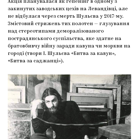
Акція планувалася як гепенінг в одному з
закинутих заводських цехів на Левандівці, але
не відбулася через смерть Шульєва у 2017-му.
Змістовий стрижень тих полотен — глузування
над стереотипами деморалізованого
пострадянського суспільства, яке здатне на
братовбивчу війну заради кавуна чи моркви на
городі (твори І. Шульєва «Битва за кавун»,
«Битва за саджанці»).