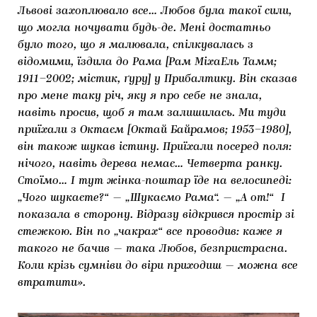
Львові захоплювало все… Любов була такої сили,
що могла ночувати будь-де. Мені достатньо
було того, що я малювала, спілкувалась з
відомими, їздила до Рама [Рам МіхаЕль Тамм;
1911–2002; містик, ґуру] у Прибалтику. Він сказав
про мене таку річ, яку я про себе не знала,
навіть просив, щоб я там залишилась. Ми туди
приїхали з Октаєм [Октай Байрамов; 1953–1980],
він також шукав істину. Приїхали посеред поля:
нічого, навіть дерева немає… Четверта ранку.
Стоїмо… І тут жінка-поштар їде на велосипеді:
„Чого шукаєте?“ — „Шукаємо Рама“. — „А от!“ І
показала в сторону. Відразу відкрився простір зі
стежкою. Він по „чакрах“ все проводив: каже я
такого не бачив — така Любов, безпристрасна.
Коли крізь сумніви до віри приходиш — можна все
втратити».