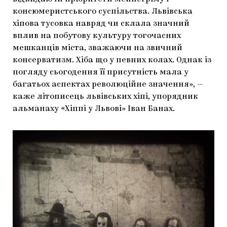
консюмеристського суспільства. Львівська
хіпова тусовка навряд чи склала значний
вплив на побутову культуру тогочасних
мешканців міста, зважаючи на звичний
консерватизм. Хіба що у певних колах. Однак із
погляду сьогодення її присутність мала у
багатьох аспектах революційне значення», —
каже літописець львівських хіпі, упорядник
альманаху «Хіппі у Львові» Іван Банах.