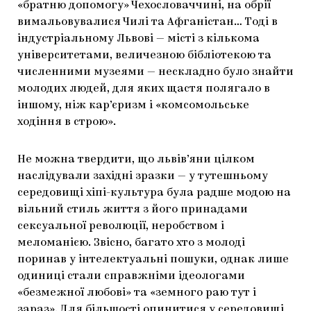
«братню допомогу» Чехословаччині, на обрії
вимальовувалися Чилі та Афганістан… Тоді в
індустріальному Львові — місті з кількома
університетами, величезною бібліотекою та
численними музеями — нескладно було знайти
молодих людей, для яких щастя полягало в
іншому, ніж кар’єризм і «комсомольське
ходіння в строю».
Не можна твердити, що львів’яни цілком
наслідували західні зразки — у тутешньому
середовищі хіпі-культура була радше модою на
вільний стиль життя з його принадами
сексуальної революції, неробством і
меломанією. Звісно, багато хто з молоді
поринав у інтелектуальні пошуки, однак лише
одиниці стали справжніми ідеологами
«безмежної любові» та «земного раю тут і
зараз». Для більшості опинитися у середовищі