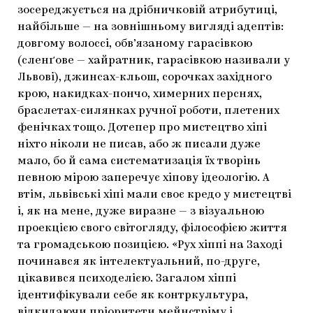
зосереджується на дрібничковій атрибутиці,
найбільше — на зовнішньому вигляді адептів:
довгому волоссі, обв’язаному гарасівкою
(сленґове — хайратник, гарасівкою називали у
Львові), джинсах-кльош, сорочках західного
крою, накидках-пончо, химерних перснях,
браслетах-силянках ручної роботи, плетених
фенічках тощо. Дотепер про мистецтво хіпі
ніхто ніколи не писав, або ж писали дуже
мало, бо й сама систематизація їх творінь
певною мірою заперечує хіпову ідеологію. А
втім, львівські хіпі мали своє кредо у мистецтві
і, як на мене, дуже виразне — з візуальною
проекцією свого світогляду, філософією життя
та громадською позицією. «Рух хіппі на Заході
починався як інтелектуальний, по-друге,
цікавився психоделією. Загалом хіппі
ідентифікували себе як контркультура,
відкидаючи пріоритети мейнстріму і