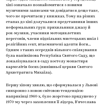
хіпі означало познайомитися з новими
музичними записами чи довідатися дещо таке,
чого не прочитаєш у книжках. Тому на різних
етапах до хіпі долучалися представники інших
неформальних груп: прихильники джазу й
рок-музики, учасники мотоциклетних
перегонів, члени підпільних мистецьких шкіл і
релігійних сект, втаємничені адепти йоги…
Одним з таких осередків вільного спілкування
була напівхіпова Республіка Святого Саду, що
локалізувалася в саду костелу монастиря
кармелітів босих (нинішньої церкви Святого
Архистратига Михаїла).
Першу хіпову хвилю, що сформувалася у Львові
синхронно з новою світовою тенденцією
наприкінці 1960-х, було жорстоко придушено у
1970-му через захоплення її лідера, В’ячеслава