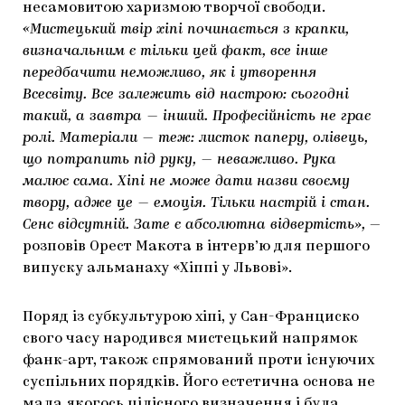
несамовитою харизмою творчої свободи.
«Мистецький твір хіпі починається з крапки,
визначальним є тільки цей факт, все інше
передбачити неможливо, як і утворення
Всесвіту. Все залежить від настрою: сьогодні
такий, а завтра — інший. Професійність не грає
ролі. Матеріали — теж: листок паперу, олівець,
що потрапить під руку, — неважливо. Рука
малює сама. Хіпі не може дати назви своєму
твору, адже це — емоція. Тільки настрій і стан.
Сенс відсутній. Зате є абсолютна відвертість»,
—
розповів Орест Макота в інтерв’ю для першого
випуску альманаху «Хіппі у Львові».
Поряд із субкультурою хіпі, у Сан-Франциско
свого часу народився мистецький напрямок
фанк-арт, також спрямований проти існуючих
суспільних порядків. Його естетична основа не
мала якогось цілісного визначення і була,