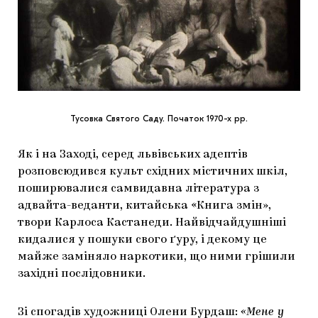
Тусовка Святого Саду. Початок 1970-х рр.
Як і на Заході, серед львівських адептів
розповсюдився культ східних містичних шкіл,
поширювалися самвидавна література з
адвайта-веданти, китайська «Книга змін»,
твори Карлоса Кастанеди. Найвідчайдушніші
кидалися у пошуки свого ґуру, і декому це
майже заміняло наркотики, що ними грішили
західні послідовники.
Зі спогадів художниці Олени Бурдаш:
«Мене у