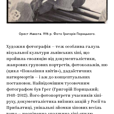
Орест Макота. 1976 р. Фото Григорія Порицького.
Художня фотографія — теж особлива галузь
візуальної культури львівських хіпі, що
пройшла еволюцію від документалістики,
жанрових групових портретів, фотоколажів, ню
(цикл «Покоління квітів»), дадаїстичних
натюрмортів — і аж до концептуальних
постановок. Найвідомішим тусовочним
фотографом був Грег (Григорій Порицький;
1948–2012). Його фотопортрети учасників хіпі-
руху, документалістика виїзних акцій у Росії та
Прибалтиці, унікальні зйомки хіпових весіль
тощо — неоціненна спадщина хіпі-стилю.