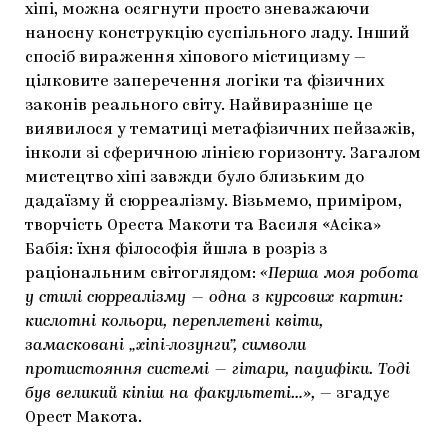
хіпі, можна осягнути просто зневажаючи
наносну конструкцію суспільного ладу. Інший
спосіб вираження хіпового містицизму —
цілковите заперечення логіки та фізичних
законів реального світу. Найвиразніше це
виявилося у тематиці метафізичних пейзажів,
інколи зі сферичною лінією горизонту. Загалом
мистецтво хіпі завжди було близьким до
дадаїзму й сюрреалізму. Візьмемо, приміром,
творчість Ореста Макоти та Василя «Асіка»
Бабія: їхня філософія йшла в розріз з
раціональним світоглядом:
«Перша моя робота
у стилі сюрреалізму — одна з курсових картин:
кислотні кольори, переплетені квіти,
замасковані „хіпі-лозунги”, символи
протистояння системі — гітари, пацифіки. Тоді
був великий кіпіш на факультеті…»,
— згадує
Орест Макота.