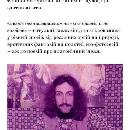
тлінної матерії та її антиномії — души, що
здатна літати.
«Любов безпристрасна» чи «кохайтесь, а не
воюйте»
— титульні гасла хіпі, що втілювалися
у різний спосіб: від реальних оргій на природі,
еротичних фантазій на полотні, ню-фотосесій
— аж до поезій про платонічний ідеал.