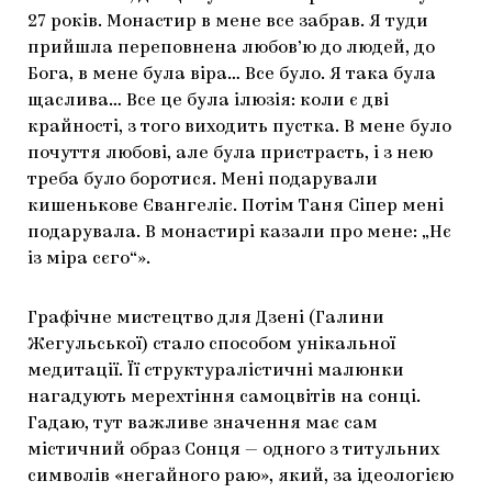
27 років. Монастир в мене все забрав. Я туди
прийшла переповнена любов’ю до людей, до
Бога, в мене була віра… Все було. Я така була
щаслива… Все це була ілюзія: коли є дві
крайності, з того виходить пустка. В мене було
почуття любові, але була пристрасть, і з нею
треба було боротися. Мені подарували
кишенькове Євангеліє. Потім Таня Сіпер мені
подарувала. В монастирі казали про мене: „Нє
із міра сєго“».
Графічне мистецтво для Дзені (Галини
Жегульської) стало способом унікальної
медитації. Її структуралістичні малюнки
нагадують мерехтіння самоцвітів на сонці.
Гадаю, тут важливе значення має сам
містичний образ Сонця — одного з титульних
символів «негайного раю», який, за ідеологією