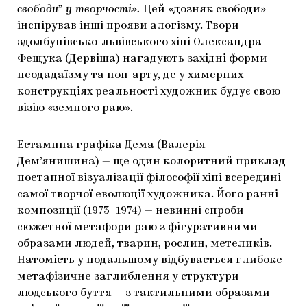
свободи” у творчості».
Цей «дозняк свободи»
інспірував інші прояви алогізму. Твори
здолбунівсько-львівського хіпі Олександра
Фещука (Дервіша) нагадують західні форми
неодадаїзму та поп-арту, де у химерних
конструкціях реальності художник будує свою
візію «земного раю».
Естампна графіка Дема (Валерія
Дем’янишина) — ще один колоритний приклад
поетапної візуалізації філософії хіпі всередині
самої творчої еволюції художника. Його ранні
композиції (1973–1974) — невинні спроби
сюжетної метафори раю з фігуративними
образами людей, тварин, рослин, метеликів.
Натомість у подальшому відбувається глибоке
метафізичне заглиблення у структури
людського буття — з тактильними образами