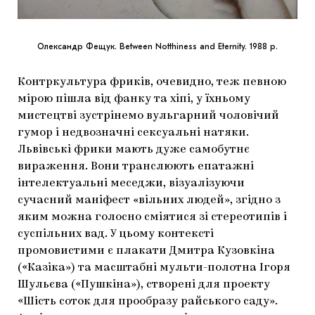
Олександр Фещук. Between Notthiness and Eternity. 1988 р.
Контркультура фриків, очевидно, теж певною
мірою пішла від фанку та хіпі, у їхньому
мистецтві зустрінемо вульгарний чоловічий
гумор і недвозначні сексуальні натяки.
Львівські фрики мають дуже самобутнє
вираження. Вони транслюють епатажні
інтелектуальні меседжи, візуалізуючи
сучасний маніфест «вільних людей», згідно з
яким можна голосно сміятися зі стереотипів і
суспільних вад. У цьому контексті
промовистими є плакати Дмитра Кузовкіна
(«Казіка») та масштабні мульти-полотна Ігоря
Шульєва («Пушкіна»), створені для проекту
«Шість соток для прообразу райського саду».