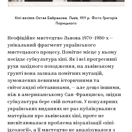
Хіпі-весілля Октая Байрамова. Львів, 1977 р. Фото Григорія
Порицького
Неофіційне мистецтво Львова 1970–1980-х —
унікальний фрагмент українського
мистецького процесу. Помітне місце у ньому
посідає субкультура хіпі. Як і всі прогресивні
рухи західного походження, на львівському
ґрунті вона зазнала помітних мутацій,
зумовлених певними історичними та
світоглядні обставинами, — але дещо іншими,
ніж в американському Сан-Франциско, звідки
субкультура бере свій початок. У популярних
українських виданнях не раз публікувалися
матеріали про львівських хіпі, проте не
висвітлювалася проблема візуалізації «хіпі-
ідеології», а її мистецтво не аналізувалося з