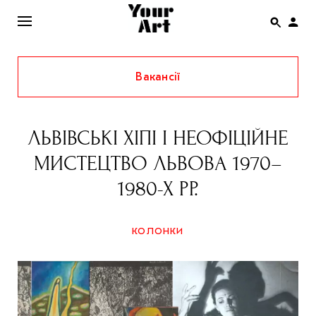
Вакансії
ENG
НОВИНИ
ЛЬВІВСЬКІ ХІПІ І НЕОФІЦІЙНЕ
АФІША
МИСТЕЦТВО ЛЬВОВА 1970–
ІНТЕРВ’Ю
1980-Х РР.
СТАТТІ
КОЛОНКИ
КОЛОНКИ
СПЕЦПРОЄКТИ
THE UKRAINIAN PAVILION AT VENICE BIENNALE
2022