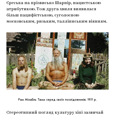
Єреська на прізвисько Шарнір, нацистською
атрибутикою. Тож друга хвиля виявилася
більш пацифістською, суголосною
московським, ризьким, талліннським віянням.
Рам МіхаЕль Тамм серед своїх послідовників. 1977 р.
Стереотипний погляд культуру хіпі зазвичай