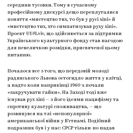
середини тусовки. Тому в сучасному
професійному дискурсі дещо переплуталися
поняття «мистецтво тих, то був у русі хіпі» й
«мистецтво тих, хто симпатизував руху хіпі».
Проект UU#Lviv, що здійснюється за підтримки
Українського культурного фонду став нагодою
для невеличкою розвідки, присвяченої цьому
питанню.
Почалося все з того, що передовій молоді
радянського Львова остогидло життя у клітці,
а надто коли наприкінці 1960-х почали
«закручувати гайки». На Заході тоді вже
існував рух хіпі — з його ідеями пацифізму та
спротиву культурі споживацтва, — що
розвинувся на тлі «непопулярної»
американської війни у В’єтнамі. Подібний
подразник був і у нас: СРСР тільки-но надав