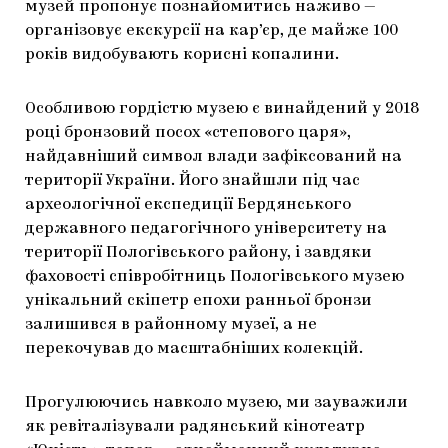
музей пропонує познайомитись наживо —
організовує екскурсії на кар’єр, де майже 100
років видобувають корисні копалини.
Особливою гордістю музею є винайдений у 2018
році бронзовий посох «степового царя»,
найдавніший символ влади зафіксований на
території України. Його знайшли під час
археологічної експедиції Бердянського
державного педагогічного університету на
території Пологівського району, і завдяки
фаховості співробітниць Пологівського музею
унікальний скіпетр епохи ранньої бронзи
залишився в районному музеї, а не
перекочував до масштабніших колекцій.
Прогулюючись навколо музею, ми зауважили
як ревіталізували радянський кінотеатр