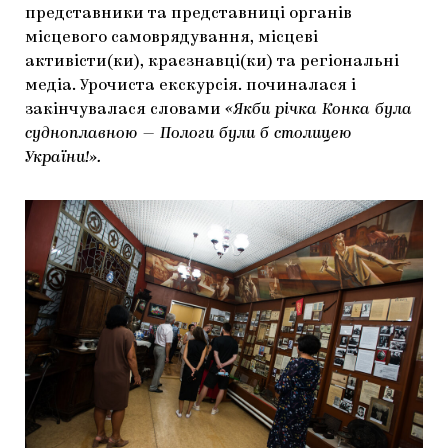
представники та представниці органів
місцевого самоврядування, місцеві
активісти(ки), краєзнавці(ки) та регіональні
медіа. Урочиста екскурсія. починалася і
закінчувалася словами
«Якби річка Конка була
судноплавною — Пологи були б столицею
України!».