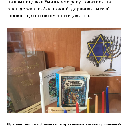
паломництво в Умань має регулюватися на
рівні держави. Але поки й держава і музей
воліють цю подію оминати увагою.
Фрагмент експозиції Уманського краєзнавчого музею присвячений