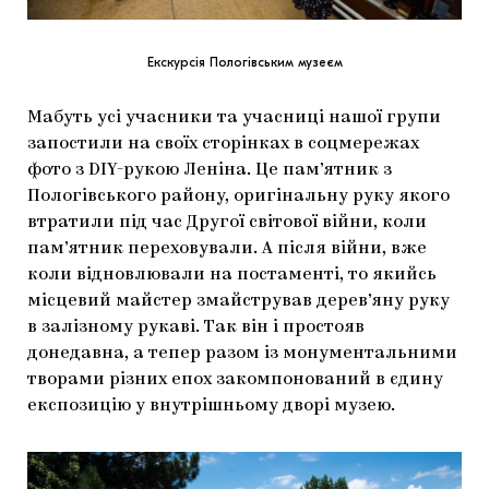
Екскурсія Пологівським музеєм
Мабуть усі учасники та учасниці нашої групи
запостили на своїх сторінках в соцмережах
фото з DIY-рукою Леніна. Це пам’ятник з
Пологівського району, оригінальну руку якого
втратили під час Другої світової війни, коли
пам’ятник переховували. А після війни, вже
коли відновлювали на постаменті, то якийсь
місцевий майстер змайстрував дерев’яну руку
в залізному рукаві. Так він і простояв
донедавна, а тепер разом із монументальними
творами різних епох закомпонований в єдину
експозицію у внутрішньому дворі музею.