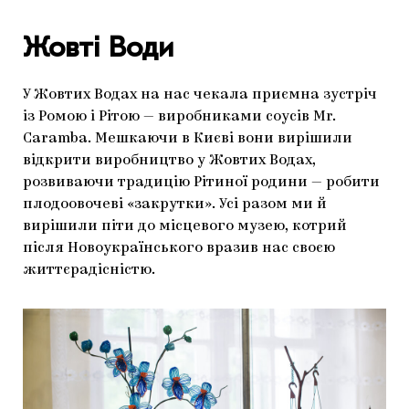
Жовті Води
У Жовтих Водах на нас чекала приємна зустріч
із Ромою і Рітою — виробниками соусів Mr.
Caramba. Мешкаючи в Києві вони вирішили
відкрити виробництво у Жовтих Водах,
розвиваючи традицію Рітиної родини — робити
плодоовочеві «закрутки». Усі разом ми й
вирішили піти до місцевого музею, котрий
після Новоукраїнського вразив нас своєю
життєрадісністю.