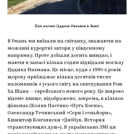
Біля могили Цадика Нахмана в Умані
В Умань ми виїхали на світанку, зважаючи на
можливі курортні затори у південному
напрямку. Проте доїхали досить швидко, і
маючи в запасі кілька годин відвідали могилу
Цадика Нахмана. Це місце, куди з 1990-х років
щороку приїжджає кілька десятків тисяч
паломників з усього світу на святкування Рош
Ха Шана — єврейського нового року. Це широко
відоме явище, відображене, зокрема, в кількох
фільмах (Колян Пастико «Путь Коена»,
Олександр Течинський «Сери і сеньйори»,
Кшиштоф Копчински «Диббук. История
странствующих душ»). В українських ЗМІ ця