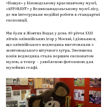
«Пошук» у Біловодському краєзнавчому музеї,
«AFFOREST» у Великоанадольському музеї лісу,
де ми інтегрували медійні роботи в стандартні
експозиції.
Ми були в Жовтих Водах у день 40-річчя ХХІІ
літніх олімпійських ігор у Москві, і дізналися,
що олімпійського ведмедика виготовляли з
жовтоводського штучного хутра. Зменшена
копія ведмедика стала першим експонатом
музею, а тепер — улюбленою фотозоною для
музейних селфі.