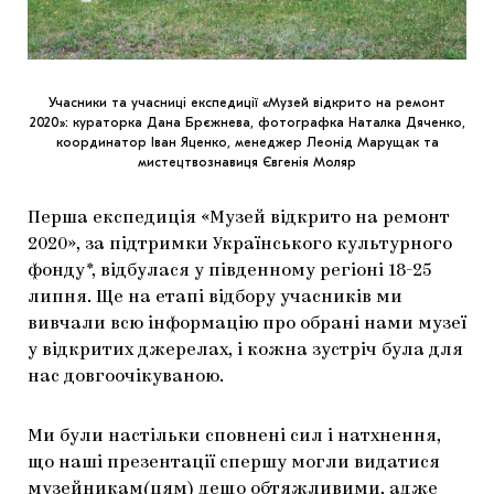
Учасники та учасниці експедиції «Музей відкрито на ремонт
2020»: кураторка Дана Брєжнева, фотографка Наталка Дяченко,
координатор Іван Яценко, менеджер Леонід Марущак та
мистецтвознавиця Євгенія Моляр
Перша експедиція «Музей відкрито на ремонт
2020», за підтримки Українського культурного
фонду*, відбулася у південному регіоні 18-25
липня. Ще на етапі відбору учасників ми
вивчали всю інформацію про обрані нами музеї
у відкритих джерелах, і кожна зустріч була для
нас довгоочікуваною.
Ми були настільки сповнені сил і натхнення,
що наші презентації спершу могли видатися
музейникам(цям) дещо обтяжливими, адже