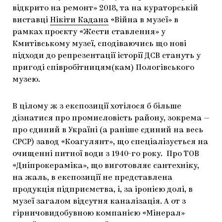
відкрито на ремонт» 2018, та на кураторській
виставці
Нікіти Кадана
«Війна в музеї» в
рамках проєкту «Жести ставлення» у
Кмитівському музеї, сподіваючись що нові
підходи до репрезентації історії ДСВ стануть у
пригоді співробітницям(кам) Пологівського
музею.
В цілому ж з експозиції хотілося б більше
дізнатися про промисловість району, зокрема —
про єдиний в Україні (а раніше єдиний на весь
СРСР) завод «Коагулянт», що спеціалізується на
очищенні питної води з 1940-го року. Про ТОВ
«Дніпрокераміка», що виготовляє сантехніку,
на жаль, в експозиції не представлена
продукція підприємства, і, за іронією долі, в
музеї загалом відсутня каналізація. А от з
гірничовидобувною компанією «Мінерал»