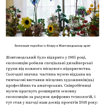
Експозиція поробок із бісеру в Жовтоводському музеї
Жовтоводський було відкрито у 1985 році,
експозицію робили спеціальні дизайнерські
групи від кожного місцевого підприємства.
Сьогодні значна частина музею віддана на
тимчасові виставки місцевих художників(ць)
професійних та аматорських. Співробітниці
музею прагнуть розширити основну
експозицію за рахунок цифрових технологій, і
тут став у нагоді наш досвід проектів 2018 року: