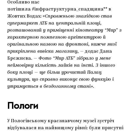
Особливо нас
потішила #інфраструктурна_спадщина** в
Жовтих Водах:
«Справжньою знахідкою став
супермаркет АТБ на центральній площі,
розташований у приміщенні кінотеатру “Мир” з
характерною помпезною архітектурою й
оригінальною назвою на фронтоні, нижче якої
прикріплена вивіска магазину,
— додає Дана
Брєжнєва.
—
Фото “Мир АТБ” зібрало у мене
неймовірну кількість лайків на інсті. З іншого
боку площі — ще більш урочистий Палац
культури, що справно виконує свою функцію і
утримується в бездоганному стані».
Пологи
У Пологівському краєзнавчому музеї зустріч
відбувалася на найвищому рівні: були присутні