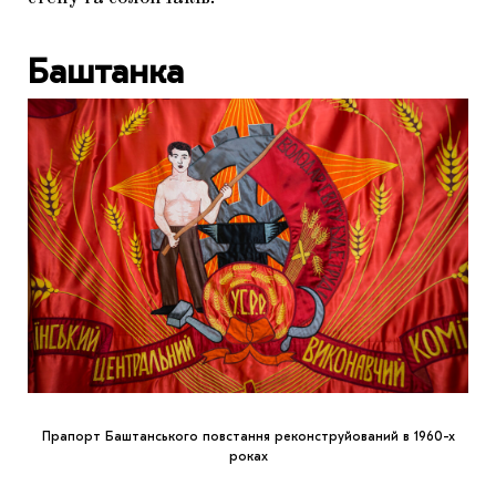
Баштанка
Прапорт Баштанського повстання реконструйований в 1960-х
роках