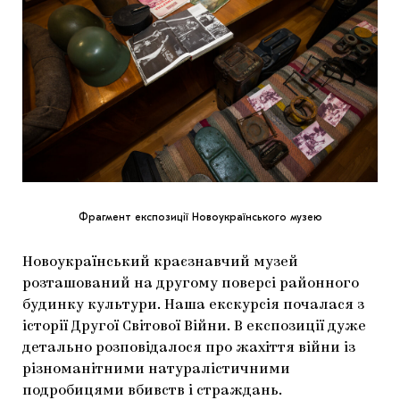
Фрагмент експозиції Новоукраїнського музею
Новоукраїнський краєзнавчий музей
розташований на другому поверсі районного
будинку культури. Наша екскурсія почалася з
історії Другої Світової Війни. В експозиції дуже
детально розповідалося про жахіття війни із
різноманітними натуралістичними
подробицями вбивств і страждань.