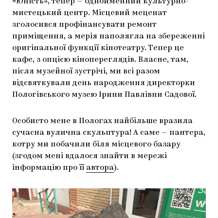
«Юність», тепер — однойменний культурно-
мистецький центр. Місцевий меценат
зголосився профінансувати ремонт
приміщення, а мерія наполягла на збереженні
оригінальної функції кінотеатру. Тепер це
кафе, з опцією кінопереглядів. Власне, там,
після музейної зустрічі, ми всі разом
відсвяткували день народження директорки
Пологівського музею Ірини Павлівни Садової.
Особисто мене в Пологах найбільше вразила
сучасна вулична скульптура! А саме — пантера,
котру ми побачили біля місцевого базару
(згодом мені вдалося знайти в мережі
інформацію про її
автора
).