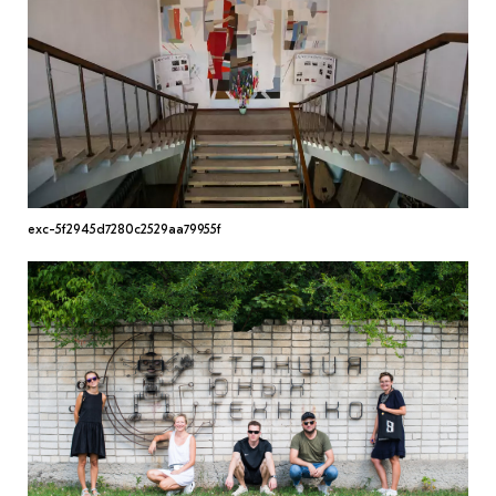
МАРІУПОЛЬСЬКІ МАРГІНАЛІЇ
ДОСЛІДНИЦЬКА ПЛАТФОРМА
ЗАПАЛЕННЯ
CARPATHIAN CULT ПРО РІЗДВЯНІ СВЯТА
exc-5f2945d7280c2529aa79955f