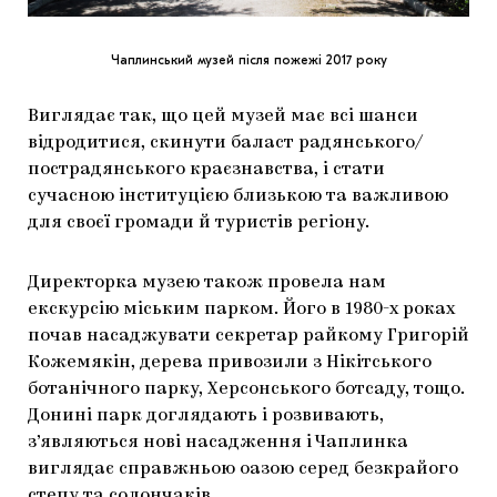
Чаплинський музей після пожежі 2017 року
Виглядає так, що цей музей має всі шанси
відродитися, скинути баласт радянського/
пострадянського краєзнавства, і стати
сучасною інституцією близькою та важливою
для своєї громади й туристів регіону.
Директорка музею також провела нам
екскурсію міським парком. Його в 1980-х роках
почав насаджувати секретар райкому Григорій
Кожемякін, дерева привозили з Нікітського
ботанічного парку, Херсонського ботсаду, тощо.
Донині парк доглядають і розвивають,
з’являються нові насадження і Чаплинка
виглядає справжньою оазою серед безкрайого
степу та солончаків.