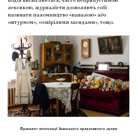
подія висвітлюється, часто неприпустимою
лексикою, журналісти дозволяють собі
називати паломництво «навалою» або
«штурмом», «озвірілими хасидами», тощо.
Фрагмент експозиції Уманського краєзнавчого музею