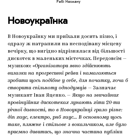
Рабі Нахману
Новоукраїнка
В Новоукраїнку ми приїхали досить пізно, і
одразу ж натрапили на несподівану місцеву
вечірку, що вигідно відрізнялася від більшості
дискотек в маленьких містечках. Передовсім —
музикою: «
Організатори явно здійснюють
вилазки на прогресивні рейви і намагаються
зробити щось подібне у себе, для початку, хоча б
створити спільноту однодумців
— Зазначає
музикант Іван Яценко. —
Якщо на звичайних
провінційних дискотеках лунають хіти 20-ти
річної давності, то в Новоукраїнці грало різне:
діп хаус, електро, рнб хаус… В основному щось
таке, пляжне і стільове з вокальчиком, але було
приємно дивитись, що значна частина публіки