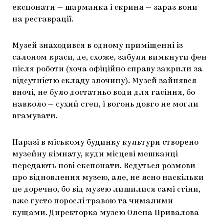
експонати — шарманка і скриня — зараз вони
на реставрації.
Музей знаходився в одному приміщенні із
салоном краси, де, схоже, забули вимкнути фен
після роботи (хоча офіційно справу закрили за
відсутністю складу злочину). Музей зайнявся
вночі, не було достатньо води для гасіння, бо
навколо — сухий степ, і вогонь довго не могли
вгамувати.
Наразі в міському будинку культури створено
музейну кімнату, куди місцеві мешканці
передають нові експонати. Ведуться розмови
про відновлення музею, але, не ясно наскільки
це доречно, бо від музею лишилися самі стіни,
вже густо порослі травою та чималими
кущами. Директорка музею Олена Привалова