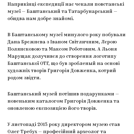
Наприкінці експедиції нас чекали повстанські
музеї — Баштанський та Татарбунарський —
обидва нам добре знайомі.
В Баштанському музеї минулого року побували
Дана Брєжнєва з Іваном Світличним, Лєрою
Полянсковою та Максом Роботовим. А Льоня
Марущак долучився до створення логотипу
Баштанської ОТГ, що був зробленый на основі
художніх творів Григорія Довженка, котрий
родом звідти.
Баштанський музей потішив подарунками —
новеньким каталогом Григорія Довженка та
оновленою експозицією його творів.
У листопаді 2013 року директором музею став
Олег Требух — професійний археолог та