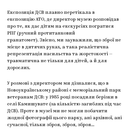
Експозиція ДСВ плавно перетікала в
експозицію АТО, де директор музею розповідав
про те, як дає дітям на екскурсіях погратися
РПГ (ручний протитанковий
гранатомет). Звісно, ми зауважили, що зброї не
місце в дитячих руках, а така реалістична
репрезентація насильства та жорстокості —
травматична не тільки для дітей, а й для
дорослих.
У розмові з директором ми дізналися, що в
Новоукраїнському районі є меморіальний парк
ветеранам ДСВ: у 1985 році посадили берізки в
селі Камишувате (за кількістю загиблих під час
ДСВ). Проте в музеї ми не могли побачити
жодної фотографії цього парку, ані архівної, ані
сучасної, тільки зброя, зброя, зброя…