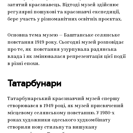
затятий краєзнавець. Відтоді музей здійснює
регулярні пошукові та краєзнавчі експедиції,
бере участь у різноманітних освітніх проєктах.
Основна тема музею — Баштанське селянське
повстання 1919 року. Сьогодні музей розповідає
про те, як повстання узурпувала радянська
влада і як змінювалася репрезентація цієї події
в різні епохи.
Татарбунар
и
Татарбунарський краєзнавчий музей спершу
створювався в 1949 році, як музей присвячений
місцевому селянському повстанню. У 1980-х
роках художники одеського худкомбінату
створили нову стильну та вишукану