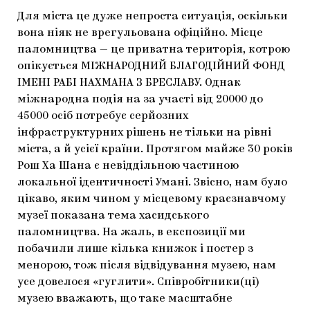
Для міста це дуже непроста ситуація, оскільки
вона ніяк не врегульована офіційно. Місце
паломництва — це приватна територія, котрою
опікується МІЖНАРОДНИЙ БЛАГОДІЙНИЙ ФОНД
ІМЕНІ РАБІ НАХМАНА З БРЕСЛАВУ. Однак
міжнародна подія на за участі від 20000 до
45000 осіб потребує серйозних
інфраструктурних рішень не тільки на рівні
міста, а й усієї країни. Протягом майже 30 років
Рош Ха Шана є невіддільною частиною
локальної ідентичності Умані. Звісно, нам було
цікаво, яким чином у місцевому краєзнавчому
музеї показана тема хасидського
паломництва. На жаль, в експозиції ми
побачили лише кілька книжок і постер з
менорою, тож після відвідування музею, нам
усе довелося «гуглити». Співробітники(ці)
музею вважають, що таке масштабне