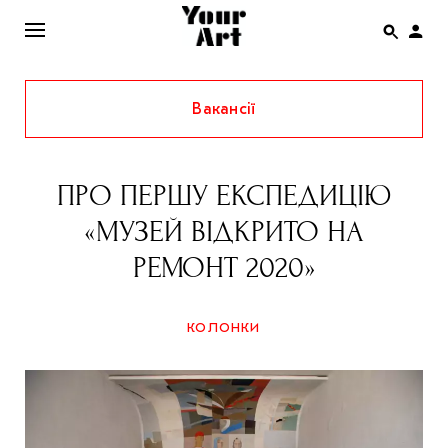
Вакансії
ENG
НОВИНИ
ПРО ПЕРШУ ЕКСПЕДИЦІЮ
АФІША
«МУЗЕЙ ВІДКРИТО НА
ІНТЕРВ’Ю
РЕМОНТ 2020»
СТАТТІ
КОЛОНКИ
КОЛОНКИ
СПЕЦПРОЄКТИ
THE UKRAINIAN PAVILION AT VENICE BIENNALE
2022