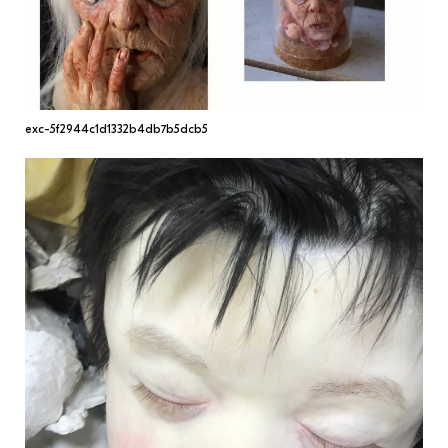
МАРІУПОЛЬСЬКІ МАРГІНАЛІЇ
ДОСЛІДНИЦЬКА ПЛАТФОРМА
ЗАПАЛЕННЯ
exc-5f2944c1d1332b4db7b5dcb5
CARPATHIAN CULT ПРО РІЗДВЯНІ СВЯТА