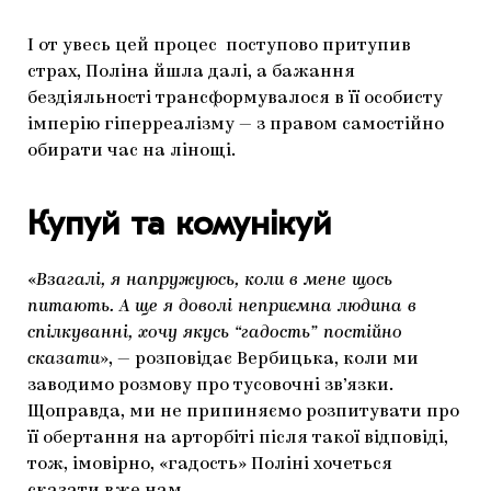
І от увесь цей процес поступово притупив
страх, Поліна йшла далі, а бажання
бездіяльності трансформувалося в її особисту
імперію гіперреалізму — з правом самостійно
обирати час на лінощі.
Купуй та комунікуй
«
Взагалі, я напружуюсь, коли в мене щось
питають. А ще я доволі неприємна людина в
спілкуванні, хочу якусь “гадость” постійно
сказати
», — розповідає Вербицька, коли ми
заводимо розмову про тусовочні зв’язки.
Щоправда, ми не припиняємо розпитувати про
її обертання на арторбіті після такої відповіді,
тож, імовірно, «гадость» Поліні хочеться