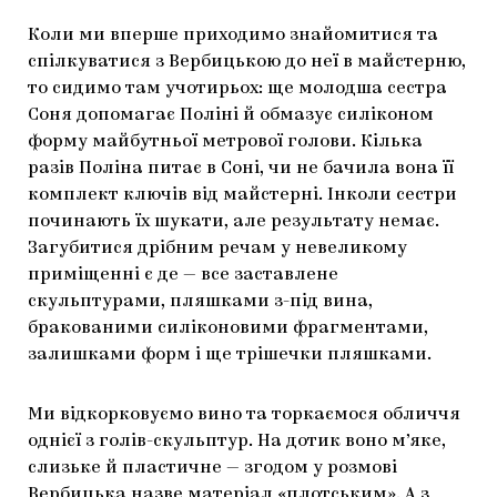
Коли ми вперше приходимо знайомитися та
спілкуватися з Вербицькою до неї в майстерню,
то сидимо там учотирьох: ще молодша сестра
Соня допомагає Поліні й обмазує силіконом
форму майбутньої метрової голови. Кілька
разів Поліна питає в Соні, чи не бачила вона її
комплект ключів від майстерні. Інколи сестри
починають їх шукати, але результату немає.
Загубитися дрібним речам у невеликому
приміщенні є де — все заставлене
скульптурами, пляшками з-під вина,
бракованими силіконовими фрагментами,
залишками форм і ще трішечки пляшками.
Ми відкорковуємо вино та торкаємося обличчя
однієї з голів-скульптур. На дотик воно м’яке,
слизьке й пластичне — згодом у розмові
Вербицька назве матеріал «плотським». А з