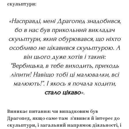
скульптури:
«Насправді, мені Драгопед знадобився,
бо в нас був прикольний викладач
скульптури, який обурювався, що ніхто
особливо не цікавився скульптурою. А
він цього дуже хотів і такий:
“Вербицька, в тебе виходить, приходь
ліпити! Навіщо тобі ці малювалки, всі
малюють!”. І якось я почала ходити,
стало
цікаво
».
Виникає питання: чи випадковим був
Драгопед, якщо саме там з’явився й інтерес до
скульптури, і загальний напрямок діяльності, і