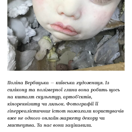
Поліна Вербицька — київська художниця. Із
силікону та полімерної глини вона робить щось
на кшталт скульптур, артоб’єктів,
кінореквізиту чи ляльок. Фотографії її
гіперреалістичних істот нажахали користувачів
вже не одного онлайн-маркету декору чи
мистецтва. Та нас вони зацікавили.