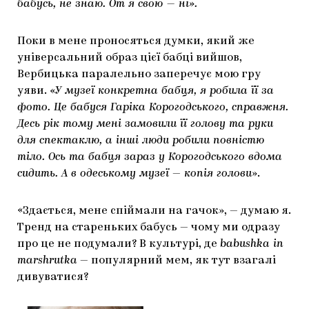
бабусь, не знаю. От я свою — ні».
Поки в мене проносяться думки, який же
універсальний образ цієї бабці вийшов,
Вербицька паралельно заперечує мою гру
уяви. «
У музеї конкретна бабця, я робила її за
фото. Це бабуся Гаріка Корогодського, справжня.
Десь рік тому мені замовили її голову та руки
для спектаклю, а інші люди робили повністю
тіло. Ось та бабця зараз у Корогодського вдома
сидить. А в одеському музеї
—
копія голови
».
«Здається, мене спіймали на гачок», — думаю я.
Тренд на стареньких бабусь — чому ми одразу
про це не подумали? В культурі, де
babushka in
marshrutka
— популярний мем, як тут взагалі
дивуватися?