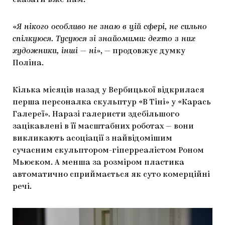
сказати вже нам.
«
Я нікого особливо не знаю в цій сфері, не сильно
спілкуюся. Тусуюся зі знайомими: дехто з них
художники, інші
—
ні
», — продовжує думку
Поліна.
Кілька місяців назад у Вербицької відкрилася
перша персоналка скульптур «В Тіні» у «Карась
Галереї». Наразі галеристи здебільшого
зацікавлені в її масштабних роботах — вони
викликають асоціації з найвідомішим
сучасним скульптором-гіперреалістом Роном
Мьюєком. А менша за розміром пластика
автоматично сприймається як суто комерційні
речі.