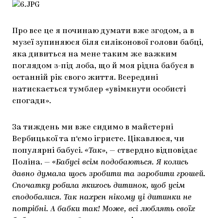
Про все це я починаю думати вже згодом, а в
музеї зупиняюся біля силіконової голови бабці,
яка дивиться на мене таким же важким
поглядом з-під лоба, що й моя рідна бабуся в
останній рік свого життя. Всередині
натискається тумблер «увімкнути особисті
спогади».
За тиждень ми вже сидимо в майстерні
Вербицької та п‘ємо ігристе. Цікавлюся, чи
популярні бабусі.
«Так»
, — ствердно відповідає
Поліна. —
«Бабусі всім подобаються. Я колись
давно думала щось зробити та заробити грошей.
Спочатку робила якихось дитинок, щоб усім
сподобалися. Так нахрєн нікому ці дитинки не
потрібні. А бабки так! Може, всі люблять своїх