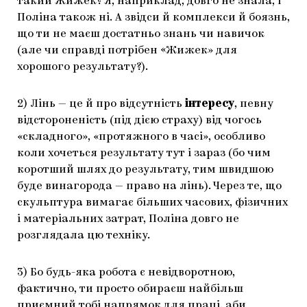
такий Жижек? Я, наприклад, довго не знала, і
Поліна також ні. А звідси й комплекси й боязнь,
що ти не маєш достатньо знань чи навичок
(але чи справді потрібен «Жижек» для
хорошого результату?).
2) Лінь — це й про відсутність
інтересу
, певну
відстороненість (під дією страху) від чогось
«складного», «протяжного в часі», особливо
коли хочеться результату тут і зараз (бо чим
коротший шлях до результату, тим швидшою
буде винагорода — право на лінь). Через те, що
скульптура вимагає більших часових, фізичних
і матеріальних затрат, Поліна довго не
розглядала цю техніку.
3) Бо будь-яка робота є невідворотною,
фактично, ти просто обираєш найбільш
приємний тобі напрямок для праці, аби