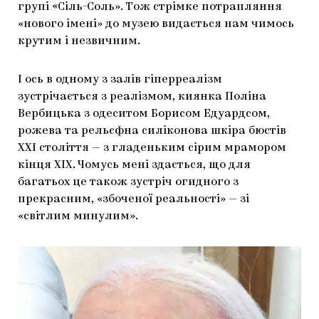
групі «Сіль-Соль». Тож стрімке потрапляння
«нового імені» до музею видається нам чимось
крутим і незвичним.
І ось в одному з залів гіперреалізм
зустрічається з реалізмом, киянка Поліна
Вербицька з одеситом Борисом Едуардсом,
рожева та рельєфна силіконова шкіра бюстів
ХХІ століття — з гладеньким сірим мрамором
кінця ХІХ. Чомусь мені здається, що для
багатьох це також зустріч огидного з
прекрасним, «збоченої реальності» — зі
«світлим минулим».