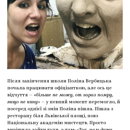
Після закінчення школи Поліна Вербицька
почала працювати офіціанткою, але ось це
відчуття — «
більше не можу, от зараз помру,
якщо не кину
» — у певний момент перемогло, й
посеред однієї зі змін Поліна пішла. Пішла з
ресторану біля Львівської площі, повз
Національну академію мистецтв. Просто
вирішила зайти туди, а там: «
Так, нам дуже