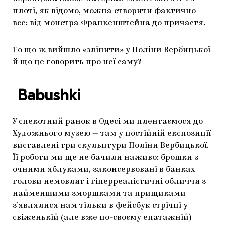
плоті, як відомо, можна створити фактично
все: від монстра Франкенштейна до причастя.
То що ж вийшло «зліпити» у Поліни Вербицької
й що це говорить про неї саму?
Babushki
У спекотний ранок в Одесі ми плентаємося до
Художнього музею — там у постійній експозиції
виставлені три скульптури Поліни Вербицької.
Її роботи ми ще не бачили наживо: брошки з
очними яблуками, законсервовані в банках
голови немовлят і гіперреалістичні обличчя з
найменшими зморшками та прищиками
з’являлися нам тільки в фейсбук стрічці у
свіженькій (але вже по-своєму епатажній)