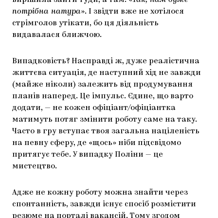
потрібна натура
». І звідти вже не хотілося
стрімголов утікати, бо ця діяльність
видавалася ближчою.
Випадковість? Насправді ж, дуже реалістична
життєва ситуація, де наступний хід не завжди
(майже ніколи) залежить від продумування
планів наперед. Це імпульс. Єдине, що варто
додати, — не кожен офіціант/офіціантка
матимуть потяг змінити роботу саме на таку.
Часто в гру вступає твоя загальна націленість
на певну сферу, де «щось» ніби підсвідомо
притягує тебе. У випадку Поліни — це
мистецтво.
Адже не кожну роботу можна знайти через
спонтанність, завжди існує спосіб розмістити
резюме на порталі вакансій. Тому згодом