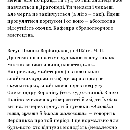
вмієш. Але по правді ти тут, бо твій хлопець вже
навчається в Драгопеді. Ти чекаєш і чекаєш,
але черга не закінчується (а літо — так!). Йдеш
прогулятися корпусом і от воно — абсолютна
відсутність охочих. Кафедра образотворчого
мистецтва.
Вступ Поліни Вербицької до НПУ ім. М. П.
Драгоманова на саме художню освіту також
можна вважати випадковістю, але…
Наприклад, майстерня (а з нею і коло
знайомих художників), де зараз працює
скульпторка, знайшлася через подругу
Олександру Вороніну (теж художницю). З нею
Поліна вчилася в університеті й звідти їх обох
вигнали через прогули й тусовки: «
Я хотіла
пити, гуляти й інколи малювати
», — говорить
Вербицька про той період. І це нормально для
будь-кого, хто відчуває молодість (незалежно