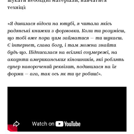
шукати необхідні матеріали, навчатися
техніці:
«
Я дивилася відоси на ютубі, я читала якісь
радянські книжки з формовки. Коли ти розумієш,
що тобі вже пора цим займатися
—
ти шукаєш.
Є інтернет, слава богу, і там можна знайти
будь-що. Підписалася на всілякі соцмережі, на
акаунти американських кіношників, які роблять
супер наворочений реквізит, подивилася на їх
форми
—
ага, так ось як ти це робиш!
».