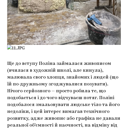
Ще до вступу Поліна займалася живописом
(вчилася в художній школі, але кинула),
малювала свого хлопця, знайомих і людей (що
їй по-дружньому згоджувалися позувати).
Нічого серйозного — просто робила те, що
подобається і до чого відчуваєш потяг. Поліні
подобалося змальовувати людське тіло та його
недоліки, і цей інтерес вимагав технічного
розвитку, адже живопис або графіка не давали
реальної об’ємності й наочності, на відміну від