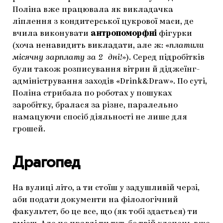
Поліна вже працювала як викладачка
ліплення з кондитерської цукрової маси, де
вчила виконувати
антропоморфні
фігурки
(хоча ненавидить викладати, але ж: «
платили
місячну зарплату за 2 дні!
»). Серед підробітків
були також розписування вітрин й діджеїнг-
адміністрування заходів «Drink&Draw». По суті,
Поліна стрибала по роботах у пошуках
заробітку, бралася за різне, паралельно
намацуючи спосіб діяльності не лише для
грошей.
Драгопед
На вулиці літо, а ти стоїш у задушливій черзі,
аби подати документи на філологічний
факультет, бо це все, що (як тобі здається) ти