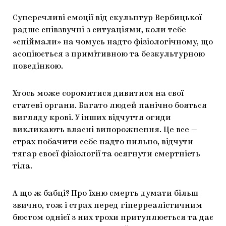
Суперечливі емоції від скульптур Вербицької
радше співзвучні з ситуаціями, коли тебе
«спіймали» на чомусь надто фізіологічному, що
асоціюється з примітивною та безкультурною
поведінкою.
Хтось може соромитися дивитися на свої
статеві органи. Багато людей панічно бояться
вигляду крові. У інших відчуття огиди
викликають власні випорожнення. Це все —
страх побачити себе надто пильно, відчути
тягар своєї фізіології та осягнути смертність
тіла.
А що ж бабці? Про їхню смерть думати більш
звично, тож і страх перед гіперреалістичним
бюстом однієї з них трохи притуплюється та дає