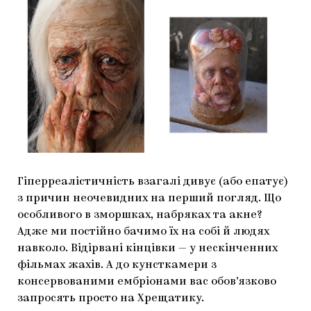
Гіперреалістичність взагалі дивує (або епатує)
з причин неочевидних на перший погляд. Що
особливого в зморшках, набряках та акне?
Адже ми постійно бачимо їх на собі й людях
навколо. Відірвані кінцівки — у нескінченних
фільмах жахів. А до кунсткамери з
консервованими ембріонами вас обов’язково
запросять просто на Хрещатику.