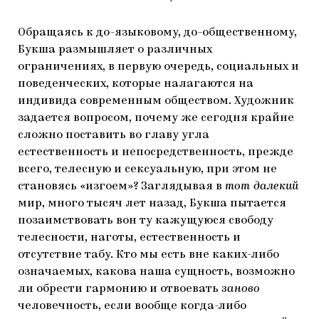
Обращаясь к до-языковому, до-общественному,
Букша размышляет о различных
ограничениях, в первую очередь, социальных и
поведенческих, которые налагаются на
индивида современным обществом. Художник
задается вопросом, почему же сегодня крайне
сложно поставить во главу угла
естественность и непосредственность, прежде
всего, телесную и сексуальную, при этом не
становясь «изгоем»? Заглядывая в
тот далекий
мир, много тысяч лет назад, Букша пытается
позаимствовать вон ту кажущуюся свободу
телесности, наготы, естественность и
отсутствие табу. Кто мы есть вне каких-либо
означаемых, какова наша сущность, возможно
ли обрести гармонию и отвоевать
з
аново
человечность, если вообще когда-либо