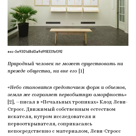
МАРІУПОЛЬСЬКІ МАРГІНАЛІЇ
ДОСЛІДНИЦЬКА ПЛАТФОРМА
ЗАПАЛЕННЯ
CARPATHIAN CULT ПРО РІЗДВЯНІ СВЯТА
exc-5e9301d8d0a9d918337bf392
Природный человек не может существовать ни
прежде общества, ни вне его
[1]
«Небо становится средоточием форм и объемов,
земля же сохраняет первобытную аморфность»
[2], —писал в «Печальных тропиках» Клод Леви-
Стросс. Движимый собственным естеством
искателя, нутром исследователя и
первооткрывателя, соприкасаясь
непосредственно с материалом, Леви-Стросс