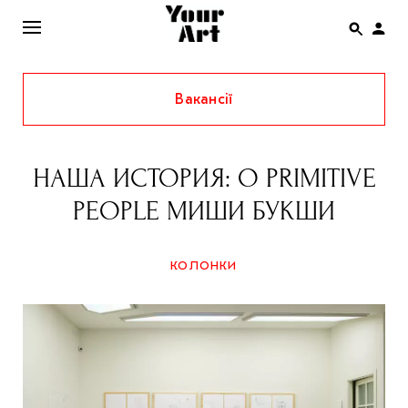
Вакансії
ENG
НОВИНИ
НАША​ ИСТОРИЯ: О ​PRIMITIVE
АФІША
PEOPLE​ МИШИ БУКШИ
ІНТЕРВ’Ю
СТАТТІ
КОЛОНКИ
КОЛОНКИ
СПЕЦПРОЄКТИ
THE UKRAINIAN PAVILION AT VENICE BIENNALE
2022