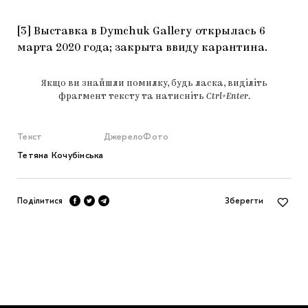
[3] Выставка в Dymchuk Gallery
открылась 6
марта 2020 года; закрыта ввиду карантина.
Якщо ви знайшли помилку, будь ласка, виділіть
фрагмент тексту та натисніть
Ctrl+Enter
.
Текст
Джерело
Фото
Тетяна Кочубінська
Поділитися
Зберегти