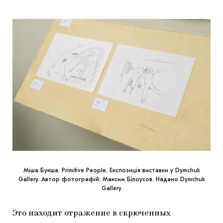
Міша Букша. Primitive People. Експозиція виставки у Dymchuk
Gallery. Автор фотографій: Максим Білоусов. Надано Dymchuk
Gallery
Это находит отражение в скрюченных