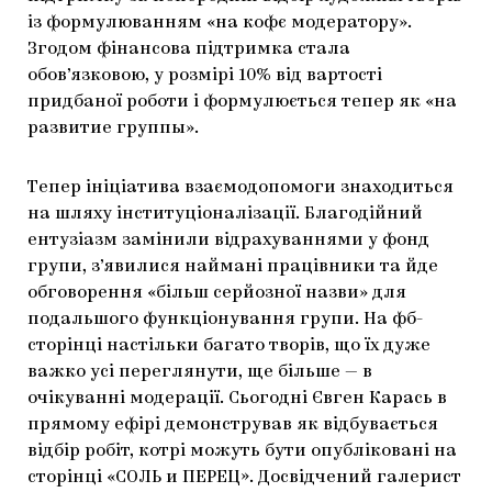
із формулюванням «на кофє модератору».
Згодом фінансова підтримка стала
обов’язковою, у розмірі 10% від вартості
придбаної роботи і формулюється тепер як «на
развитие группы».
Тепер ініціатива взаємодопомоги знаходиться
на шляху інституціоналізації. Благодійний
ентузіазм замінили відрахуваннями у фонд
групи, з’явилися наймані працівники та йде
обговорення «більш серйозної назви» для
подальшого функціонування групи. На фб-
сторінці настільки багато творів, що їх дуже
важко усі переглянути, ще більше — в
очікуванні модерації. Сьогодні Євген Карась в
прямому ефірі демонстрував як відбувається
відбір робіт, котрі можуть бути опубліковані на
сторінці «CОЛЬ и ПЕРЕЦ». Досвідчений галерист