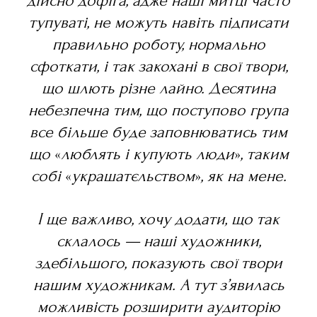
дійсно дофіга, адже наші митці часто
тупуваті, не можуть навіть підписати
правильно роботу, нормально
сфоткати, і так закохані в свої твори,
що шлють різне лайно. Десятина
небезпечна тим, що поступово група
все більше буде заповнюватись тим
що
«
люблять і купують люди
»
, таким
собі
«
украшатєльством
»
, як на мене.
І ще важливо, хочу додати, що так
склалось — наші художники,
здебільшого, показують свої твори
нашим художникам. А тут з’явилась
можливість розширити аудиторію