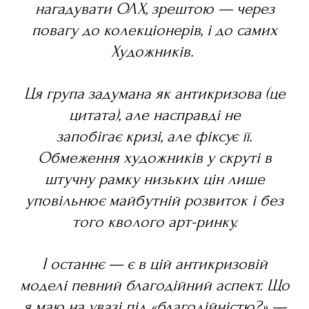
нагадувати ОЛХ, зрештою — через
повагу до колекціонерів, і до самих
Художників.
Ця група задумана як антикризова (це
цитата), але насправді не
запобігає кризі, але фіксує її.
Обмеження художників у скруті в
штучну рамку низьких цін лише
уповільнює майбутній розвиток і без
того кволого арт-ринку.
І останнє — є в цій антикризовій
моделі певний благодійний аспект. Що
я маю на увазі під «благодійністю?» —