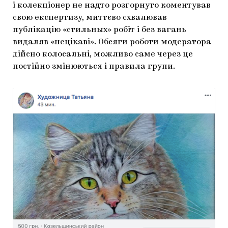
і колекціонер не надто розгорнуто коментував
свою експертизу, миттєво схвалював
публікацію «стильных» робіт і без вагань
видаляв «нецікаві». Обсяги роботи модератора
дійсно колосальні, можливо саме через це
постійно змінюються і правила групи.