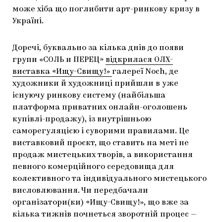
може хіба що поглибити арт-ринкову кризу в
Україні.
Доречі, буквально за кілька днів до появи
групи «CОЛЬ и ПЕРЕЦ»
відкрилася ОЛХ-
виставка «Ищу-Свищу!»
галереї Noch, де
художники й художниці прийшли в уже
існуючу ринкову систему (найбільша
платформа приватних онлайн-оголошень
купівлі-продажу), із внутрішньою
саморегуляцією і суворими правилами. Це
виставковий проєкт, що ставить на меті не
продаж мистецьких творів, а використання
певного комерційного середовища для
колективного та індивідуального мистецького
висловлювання. Чи передбачали
організатори(ки) «Ищу-Свищу!», що вже за
кілька тижнів почнеться зворотній процес —