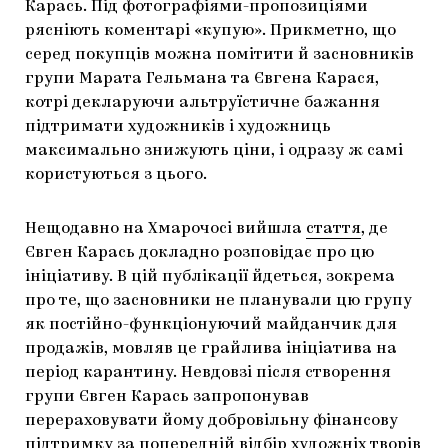
Карась. Під фотографіями-пропозиціями
рясніють коментарі «купую». Прикметно, що
серед покупців можна помітити й засновників
групи Марата Гельмана та Євгена Карася,
котрі декларуючи альтруїстичне бажання
підтримати художників і художниць
максимально знижують ціни, і одразу ж самі
користуються з цього.
Нещодавно на Хмарочосі вийшла
стаття
, де
Євген Карась докладно розповідає про цю
ініціативу. В цій публікації йдеться, зокрема
про те, що засновники не планували цю групу
як постійно-функціонуючий майданчик для
продажів, мовляв це грайлива ініціатива на
період карантину. Невдовзі після створення
групи Євген Карась запропонував
перераховувати йому добровільну фінансову
підтримку за попередній відбір художніх творів