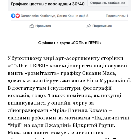
Скріншот з групи «CОЛЬ и ПЕРЕЦ»
У бурхливому вирі арт-асортименту сторінки
«CОЛЬ и ПЕРЕЦ» колекціонери та поціновувачі
вмить «розмітають» графіку Оксани Мась,
досить жваво беруть живопис Ніни Мурашкіної.
В достатку там і скульптури, фотографії,
колажів, тощо. Також помітила, як покупці
вишикувалися у онлайн-чергу за
ліногравюрами «Мрія» Данила Ковача —
свіжими роботами за мотивами «Падаючої тіні
“Мрії” на сади Джардіні» Відкритої Групи.
Можливо навіть комусь із численних