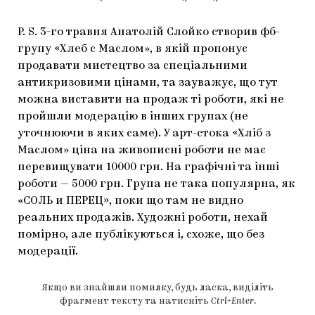
P. S. 3-го травня Анатолій Слойко створив фб-
групу «Хлеб с Маслом», в якій пропонує
продавати мистецтво за спеціальними
антикризовими цінами, та зауважує, що тут
можна виставити на продаж ті роботи, які не
пройшли модерацію в інших групах (не
уточнюючи в яких саме). У арт-стока «Хліб з
Маслом» ціна на живописні роботи не має
перевищувати 10000 грн. На графічні та інші
роботи — 5000 грн. Група не така популярна, як
«CОЛЬ и ПЕРЕЦ», поки що там не видно
реальних продажів. Художні роботи, нехай
помірно, але публікуються і, схоже, що без
модерації.
Якщо ви знайшли помилку, будь ласка, виділіть
фрагмент тексту та натисніть
Ctrl+Enter
.