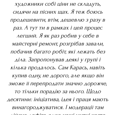
художники собі ціни не складуть,
сидячи на пісних щах. Я теж боюсь
продешевити, втім, дешевлю з разу в
раз. А тут ти в рамках і цей процес
легший. Я як раз робив у себе в
майстерні ремонт, розгрібав завали,
побачив багато робіт, які лежать без
діла. Запропонував деякі у групі і
кілька продалось. Сам Карась, навіть
купив одну, не дорого, але якщо він
зможе її перепродати значно дорожче,
то тільки порадію за нього. Щодо
десятини: ініціатива, ідея і праця мають
винагороджуватися. І модерації там