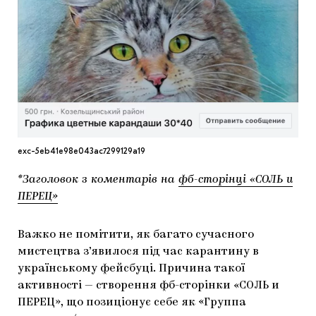
МАРІУПОЛЬСЬКІ МАРГІНАЛІЇ
ДОСЛІДНИЦЬКА ПЛАТФОРМА
ЗАПАЛЕННЯ
CARPATHIAN CULT ПРО РІЗДВЯНІ СВЯТА
exc-5eb41e98e043ac7299129a19
*Заголовок з коментарів на
фб-сторінці «CОЛЬ и
ПЕРЕЦ»
Важко не помітити, як багато сучасного
мистецтва з’явилося під час карантину в
українському фейсбуці. Причина такої
активності — створення фб-сторінки «CОЛЬ и
ПЕРЕЦ», що позиціонує себе як «Группа