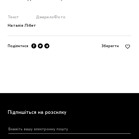
Текст
Джерело
Фото
Наталія Лібет
Поділитися
Зберегти
Підпишіться на розсилку