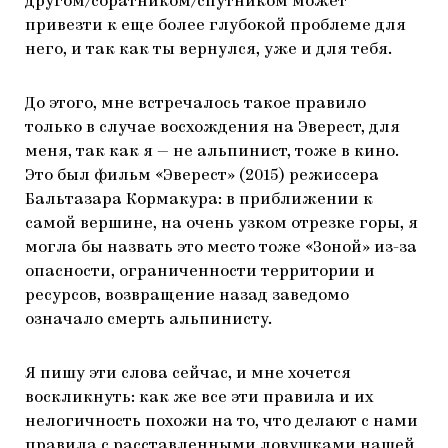
другом/соратником/спутником может
привезти к еще более глубокой проблеме для
него, и так как ты вернулся, уже и для тебя.
До этого, мне встречалось такое правило
только в случае восхождения на Эверест, для
меня, так как я — не альпинист, тоже в кино.
Это был фильм «Эверест» (2015) режиссера
Бальтазара Кормакура: в приближении к
самой вершине, на очень узком отрезке горы, я
могла бы назвать это место тоже «Зоной» из-за
опасности, ограниченности территории и
ресурсов, возвращение назад заведомо
означало смерть альпинисту.
Я пишу эти слова сейчас, и мне хочется
воскликнуть: как же все эти правила и их
нелогичность похожи на то, что делают с нами
правила с расставленными ловушками нашей