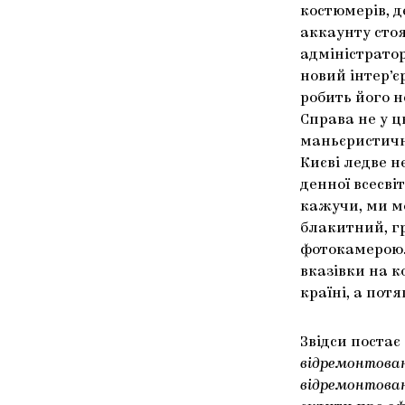
костюмерів, д
аккаунту стоя
адміністратор
новий інтер’є
робить його н
Справа не у ц
маньєристично
Києві ледве н
денної всесві
кажучи, ми мо
блакитний, г
фотокамерою.
вказівки на к
країні, а пот
Звідси постає
відремонтован
відремонтован