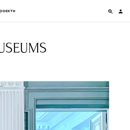
роєкти
rainian Pavilion at Venice Biennale 2022
MUSEUMS
ольські маргіналії
дницька платформа
ення
hian Cult про різдвяні свята