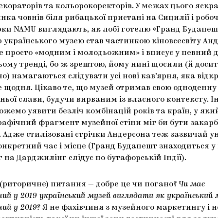
екораторів та кольорокоректорів. У межах цього яскр
нка човнів біля рибацької пристані на Сицилії і робо
ки NAMU виглядають, як лобі готелю «Гранд Будапешт
р українського музею став частинкою кіновсесвіту Ан
е просто «модним і молодьожним» і вписує у певний 
ьому тренді, бо ж зрештою, йому нині щосили (й доси
) намагаються слідувати усі нові кав’ярня, яка відк
е щодня. Цікаво те, що музей отримав свою одноденну
тньої слави, будучи вирваним із власного контексту. 
жемо уявити безліч комбінацій років та країн, у яки
рафічний фрагмент музейної стіни міг би бути закар
 Адже стилізовані стрічки Андерсона теж зазвичай 
онкретний час і місце (Гранд Будапешт знаходиться у
яг на Дарджилінг слідує по бутафорській Індії).
 (риторичне) питання — добре це чи погано?
Чи має
ий у 2019 український музей виглядати як український 
ий у 2019?
Я не фахівчиня з музейного маркетингу і н