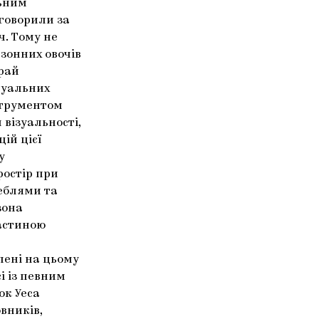
льним
 говорили за
ч. Тому не
зонних овочів
край
дуальних
струментом
візуальності,
ій цієї
у
ростір при
меблями та
зона
астиною
влені на цьому
і із певним
ок Уеса
вників,