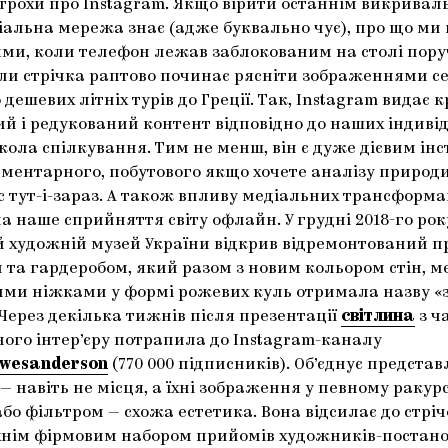
 трохи про Instagram. Якщо вірити останнім викрива
іальна мережа знає (адже буквально чує), про що ми
ями, коли телефон лежав заблокованим на столі пору
ли стрічка раптово починає рясніти зображеннями се
дешевих літніх турів до Греції. Так, Instagram видає 
ий і редукований контент відповідно до наших індиві
кола спілкування. Тим не менш, він є дуже дієвим ін
ментарного, побутового якщо хочете аналізу природи 
с тут-і-зараз. А також впливу медіальних трансформац
на наше сприйняття світу офлайн. У грудні 2018-го рок
 художній музей України відкрив відремонтований п
и та гардеробом, який разом з новим кольором стін, 
ними ніжками у формі рожевих куль отримала назву «
 Через декілька тижнів після презентації
світлина
з ч
ого інтер’єру потрапила до Instagram-каналу
ywesanderson
(770 000 підписників). Об’єднує предста
 — навіть не місця, а їхні зображення у певному ракурс
бо фільтром — схожа естетика. Вона відсилає до стріч
їхнім фірмовим набором прийомів художників-постано