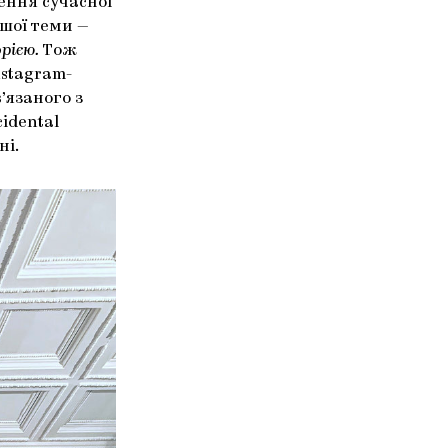
ення сучасної
шої теми —
рією.
Тож
stagram-
’язаного з
idental
ні.