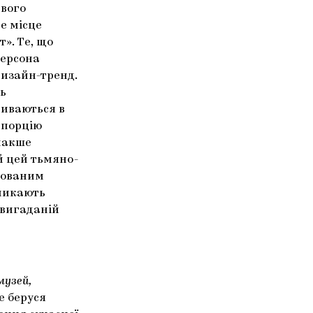
авого
че місце
». Те, що
дерсона
дизайн-тренд.
ть
риваються в
 порцію
Інакше
й цей тьмяно-
бованим
уникають
 вигаданій
музей,
е беруся