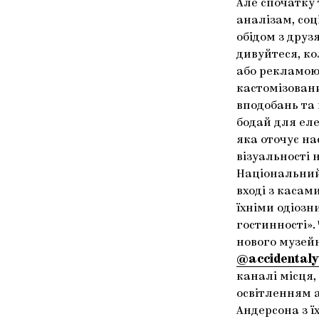
Але спочатку
аналізам, соц
обідом з друз
дивуйтеся, ко
або рекламою 
кастомізован
вподобань та 
бодай для еле
яка оточує на
візуальності 
Національний
вході з касам
їхніми одіоз
гостинності».
нового музейн
@accidental
каналі місця,
освітленням а
Андерсона з 