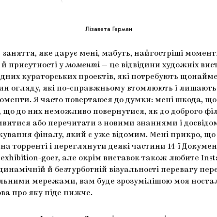
Лізавета Герман
заняття, яке дарує мені, мабуть, найгостріші момен
 й присутності у
моменті
— це відвідини художніх вис
адних кураторських проектів, які потребують щонайм
ин огляду, які по-справжньому втомлюють і лишають 
оменти. Я часто повертаюся до думки: мені шкода, що
 що до них неможливо повернутися, як до доброго фі
ивитися або перечитати з новими знаннями і досвідо
ікування фіналу, який є уже відомим. Мені прикро, що
а торренті і переглянути деякі частини 14-ї Докуме
exhibition-goer, але окрім виставок також любите Ins
динамічній й безтурботній візуальності перевагу пер
льними мережами, вам буде зрозумілішою моя ностал
ва про яку піде нижче.