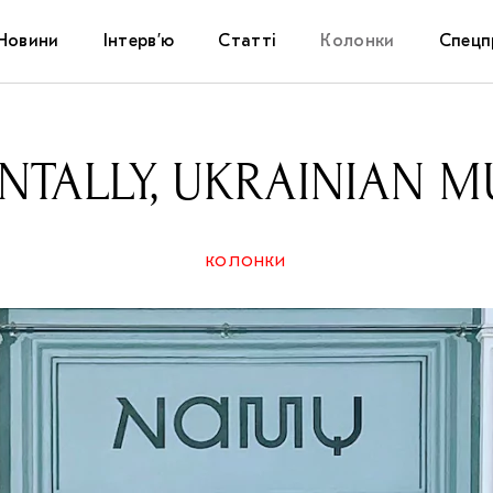
Новини
Інтерв’ю
Статті
Колонки
Спецп
Афіша
The Uk
NTALLY, UKRAINIAN 
Маріуп
Дослі
КОЛОНКИ
Запал
Carpat