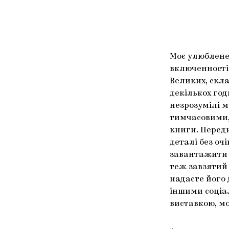
Моє улюблене 
включенності
Великих, скл
декількох год
незрозумілі м
тимчасовими,
книги. Перед
деталі без оч
завантажити н
теж завзятий 
надаєте його 
іншими соціа
виставкою, мо