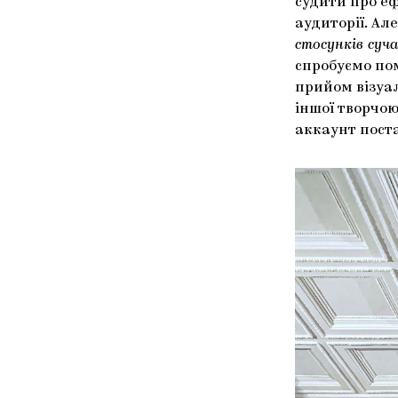
судити про еф
аудиторії. А
стосунків суч
спробуємо по
прийом візуал
іншої творчою
аккаунт поста