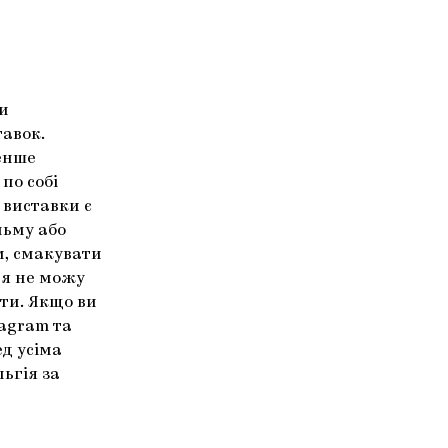
ти
тавок.
енше
по собі
 виставки є
льму або
м, смакувати
 я не можу
нти. Якщо ви
tagram та
ед усіма
ьгія за