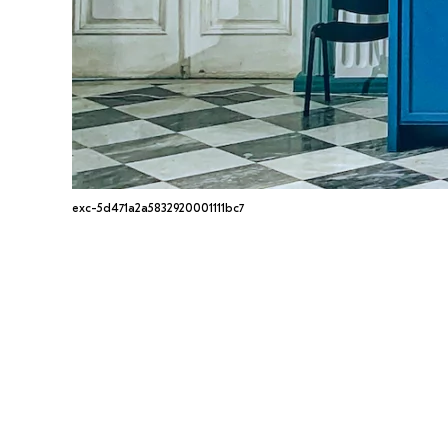
exc-5d471a2a5832920001111bc7