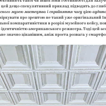
ективність такої чи іншої зони гостинності для залуч
ле цей дещо спекулятивний приклад підводить до глиб
асного музею мистецтва і сприйняття часу цією аудито
міркувати про зрештою не такий уже оригінальний In
ьної компаративістики в розрізі музейного кейсу, пов
 ідентичністю американського режисера. Тоді цей acc
не значно цікавішим, аніж проста розвага у смартфо