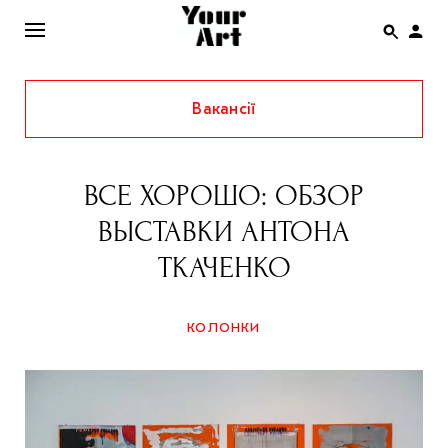
Вакансії
ENG
НОВИНИ
ВСЕ ХОРОШО: ОБЗОР
АФІША
ВЫСТАВКИ АНТОНА
ІНТЕРВ’Ю
ТКАЧЕНКО
СТАТТІ
КОЛОНКИ
КОЛОНКИ
СПЕЦПРОЄКТИ
THE UKRAINIAN PAVILION AT VENICE BIENNALE
2022