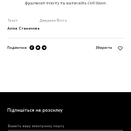
фрагмент тексту та натисніть
Ctrl+Enter
.
Текст
Джерело
Фото
Аліна Стаменова
Поділитися
Зберегти
Підпишіться на розсилку