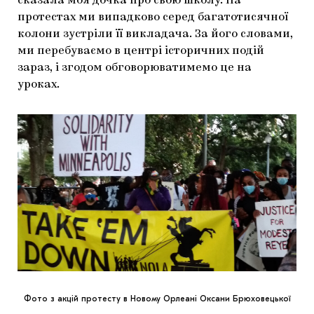
сказала моя дочка про свою школу. На
протестах ми випадково серед багатотисячної
колони зустріли її викладача. За його словами,
ми перебуваємо в центрі історичних подій
зараз, і згодом обговорюватимемо це на
уроках.
Фото з акцій протесту в Новому Орлеані Оксани Брюховецької