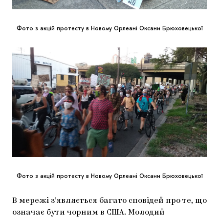
Фото з акцій протесту в Новому Орлеані Оксани Брюховецької
Фото з акцій протесту в Новому Орлеані Оксани Брюховецької
В мережі з’являється багато сповідей про те, що
означає бути чорним в США. Молодий