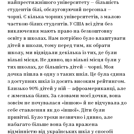
найпрестижнішого університету — більшість
студентів білі, обслуговуючий персонал —
чорні. Є кілька чорних університетів, з малою
часткою білих студентів. У США всі діти без
виключення мають право на безкоштовну
освіту в школах. Нам потрібно було влаштувати
дітей в школи, тому перед тим, як обрати
школу, ми відвідали декілька із тих, де були
вільні місця. Не дивно, що вільні місця були у
тих школах, де більшість дітей – чорні. Моя
дочка пішла в одну з таких шкіл. Це була єдина
з доступних шкіл із досить високим рейтингом.
Близько 90% дітей у ній — афроамериканці, але
є жменька білих. За словами моєї дочки, вона
зовсім не почувалася «іншою» й не відчувала до
себе ставлення як до «іншої». Діти були
привітні. Було трохи незвично і дивно, але
набагато більше вона була вражена
відмінністю від українських шкіл у способі