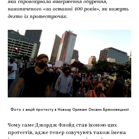
яка спровокувала виверження обурення,
накопиченого «за останні 400 років», як кажуть
дехто із протестуючих.
Фото з акцій протесту в Новому Орлеані Оксани Брюховецької
Чому саме Джордж Флойд став іконою цих
протестів, адже тепер озвучують також імена