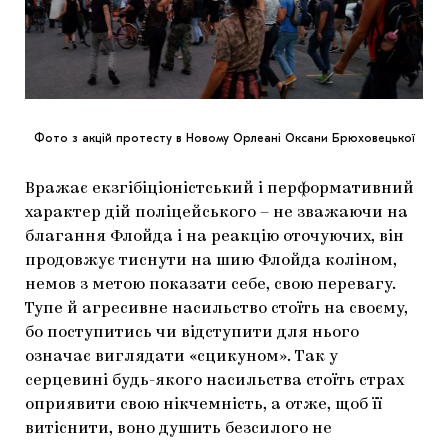
Фото з акцій протесту в Новому Орлеані Оксани Брюховецької
Вражає екзгібіціоністський і перформативний
характер дій поліцейського – не зважаючи на
благання Флойда і на реакцію оточуючих, він
продовжує тиснути на шию Флойда коліном,
немов з метою показати себе, свою перевагу.
Тупе й агресивне насильство стоїть на своєму,
бо поступитись чи відступити для нього
означає виглядати «сцикуном». Так у
серцевині будь-якого насильства стоїть страх
оприявити свою нікчемність, а отже, щоб її
витіснити, воно душить безсилого не