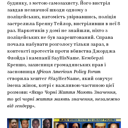
будинку, з метою самозахисту. Його вистріл
завдав незначної шкоди одному з
поліцейських, натомість увірвавшись, поліція
застрелила Бреяну Тейлор, вистріливши в неї 8
раз. Наркотиків у домі не знайшли, ніхто з
поліцейських не був заарештований. Справа
почала набувати розголосу тільки зараз, в
контексті протестів проти вбивства Джорджа
Флойда і кампанії SayHisName. Кемберлі
Креншо, захисниця громадянських прав і
засновниця
African American Policy Forum
створила хештег #SayHerName, який озвучує
імена жінок, котрі є важливою частиною цієї
розмови:
«Якщо Чорні Життя Мають Значення,
то усі чорні життя мають значення, незалежно
від гендеру».