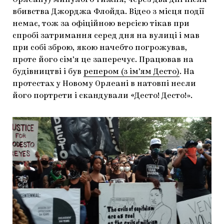
Орлеану) минулого тижня, через два дні після
вбивства Джорджа Флойда. Відео з місця події
немає, тож за офіційною версією тікав при
спробі затримання серед дня на вулиці і мав
при собі зброю, якою начебто погрожував,
проте його сім’я це заперечує. Працював на
будівництві і був
репером (з ім’ям Десто)
. На
протестах у Новому Орлеані в натовпі несли
його портрети і скандували «Десто! Десто!».