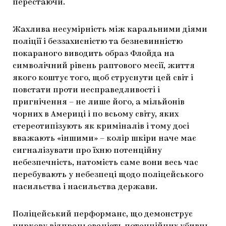
перестаючи.
Жахлива несумірність між каральними діями
поліції і беззахисністю та безневинністю
покараного виводить образ Флойда на
символічний рівень раптового месії, життя
якого коштує того, щоб струснути цей світ і
повстати проти несправедливості і
пригнічення – не лише його, а мільйонів
чорних в Америці і по всьому світу, яких
стереотипізують як криміналів і тому досі
вважають «іншими» – колір шкіри наче має
сигналізувати про їхню потенційну
небезпечність, натомість саме вони весь час
перебувають у небезпеці щодо поліцейського
насильства і насильства держави.
Поліцейський перформанс, що демонструє