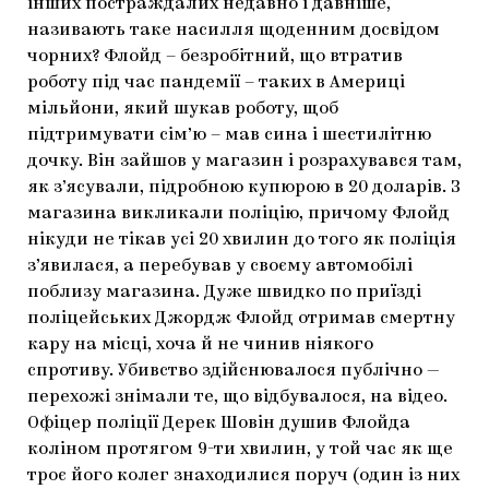
інших постраждалих недавно і давніше,
називають таке насилля щоденним досвідом
чорних? Флойд – безробітний, що втратив
роботу під час пандемії – таких в Америці
мільйони, який шукав роботу, щоб
підтримувати сім’ю – мав сина і шестилітню
дочку. Він зайшов у магазин і розрахувався там,
як з’ясували, підробною купюрою в 20 доларів. З
магазина викликали поліцію, причому Флойд
нікуди не тікав усі 20 хвилин до того як поліція
з’явилася, а перебував у своєму автомобілі
поблизу магазина. Дуже швидко по приїзді
поліцейських Джордж Флойд отримав смертну
кару на місці, хоча й не чинив ніякого
спротиву. Убивство здійснювалося публічно —
перехожі знімали те, що відбувалося, на відео.
Офіцер поліції Дерек Шовін душив Флойда
коліном протягом 9-ти хвилин, у той час як ще
троє його колег знаходилися поруч (один із них