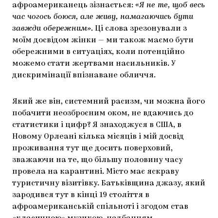
афроамериканець зізнається:
«Я не те, щоб весь
час чогось боюся, але живу, намагаючись бути
завжди обережним»
. Ці слова зрезонували з
моїм досвідом жінки — ми також маємо бути
обережними в ситуаціях, коли потенційно
можемо стати жертвами насильників. У
дискримінації впізнаване обличчя.
Який же він, системний расизм, чи можна його
побачити неозброєним оком, не вдаючись до
статистики і цифр? Я знаходжуся в США, в
Новому Орлеані кілька місяців і мій досвід
проживання тут ще досить поверховий,
зважаючи на те, що більшу половину часу
провела на карантині. Місто має яскраву
туристичну візитівку. Батьківщина джазу, який
зародився тут в кінці 19 століття в
афроамериканській спільноті і згодом став