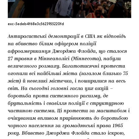
МАРІУПОЛЬСЬКІ МАРГІНАЛІЇ
ДОСЛІДНИЦЬКА ПЛАТФОРМА
exc-5edeb4f68e3c5623955220fd
ЗАПАЛЕННЯ
Антирасистські демонтрації в США як відповідь
CARPATHIAN CULT ПРО РІЗДВЯНІ СВЯТА
на вбивство білим офіцером поліції
афроамериканця Джорджа Флойда, що сталося
27 травня в Міннеаполісі (Міннесота), набули
величезного розмаху. Багатотисячні протести
охопили всі найбільші міста (загалом близько 75
міст) й невеликі містечка, і поширилися на весь
світ. На сьогодні головні гасла цих акцій –
боротьба проти системного расизму, де
брутальність і свавілля поліції є структурною
частиною системи. Ці протести за масштабом і
очікуваним впливом прирівнюють до боротьбою
чорного населення за громадянські права 1965
року. Вбивство Джорджа Флойда стало іскрою,