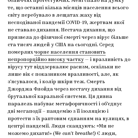
обличчях протестуючих. Мені спало на думку
те, що останні кілька місяців населення всього
світу перебувало в лещатах жаху від
несподіваної пандемії COVID-19, жертвам якої
не ставало дихання. Нестача дихання, що
призвела до фізичної смерті через вірус більше
ста тисяч людей у США на сьогодні. Серед
померлих
чорне населення становить
непропорційно високу частку
— і вразливість до
вірусу тут віддзеркалює расизм, оскільки не
лише вік є показником вразливості, але, як
з’ясувалося, і колір шкіри теж. Смерть
Джорджа Флойда через нестачу дихання від
брутальної каральної системи. Ця дивна
паралель набуває метафоричності і об’єднує
дві мегаподії – пандемію з її ізоляцією і
протести з їх раптовим єднанням на вулицях, в
центрі пандемії. Люди скандують: «Ми не
можемо дихати!» (
We can’t breathe!)
Є люди,