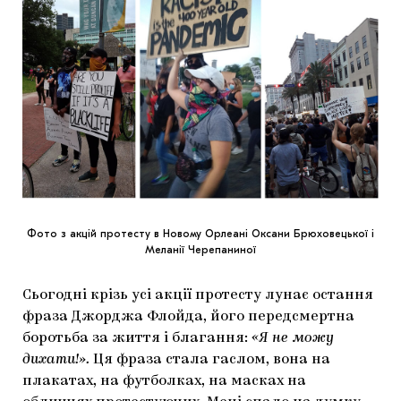
Фото з акцій протесту в Новому Орлеані Оксани Брюховецької і
Меланії Черепаниної
Сьогодні крізь усі акції протесту лунає остання
фраза Джорджа Флойда, його передсмертна
боротьба за життя і благання:
«Я не можу
дихати!».
Ця фраза стала гаслом, вона на
плакатах, на футболках, на масках на