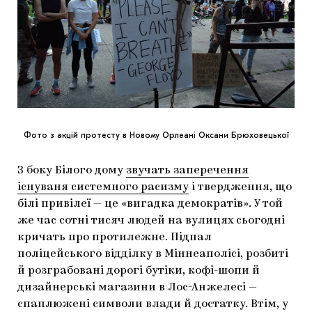
Фото з акцій протесту в Новому Орлеані Оксани Брюховецької
З боку Білого дому
звучать заперечення
існуваня системного расизму
і твердження, що
білі привілеї — це «вигадка демократів». У той
же час сотні тисяч людей на вулицях сьогодні
кричать про протилежне. Підпал
поліцейського відділку в Міннеаполісі, розбиті
й розграбовані дорогі бутіки, кофі-шопи й
дизайнерські магазини в Лос-Анжелесі —
спаплюжені символи влади й достатку. Втім, у