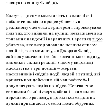
тиснув на спину Флойда).
Кажуть, що саме можливість на власні очі
побачити на відео процес убивства в
реальному часі стала тригером і спровокувала
гнів тих, хто вийшли на вулиці, незважаючи на
тривання пандемії і карантину. Перегляд
відео
убивства, яке вже доповнене повним описом
подій від того моменту, як Джордж Флойд
зайшов у магазин і до його останнього подиху,
викликає сильні реакції. У цьому видовищі
насильства є три позиції — жертви,
насильників і свідків події, людей з вулиці, які
кричать поліцейським «Що ви робите?!» і
документують подію на відео. Жертва стає
символом безлічі жертв, вбивці — символом
державного расизму, а до кількох свідків на
вулиці приєднаються сотні тисяч обурених.