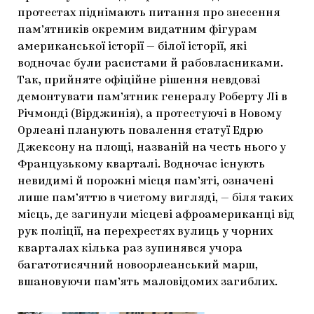
протестах піднімають питання про знесення
пам’ятників окремим видатним фігурам
американської історії — білої історії, які
водночас були расистами й рабовласниками.
Так, прийняте офіційне рішення невдовзі
демонтувати пам’ятник генералу Роберту Лі в
Річмонді (Вірджинія), а протестуючі в Новому
Орлеані планують повалення статуї Едрю
Джексону на площі, названій на честь нього у
Французькому кварталі. Водночас існують
невидимі й порожні місця пам’яті, означені
лише пам’яттю в чистому вигляді, — біля таких
місць, де загинули місцеві афроамериканці від
рук поліції, на перехрестях вулиць у чорних
кварталах кілька раз зупинявся учора
багатотисячний новоорлеанський марш,
вшановуючи пам’ять маловідомих загиблих.