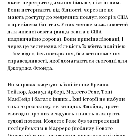
яким перекрите дихання більше, ніж іншим.
Вони потерпають від бідності, через що не
мають доступу до медичних послуг, котрі в США
є привілеєм багатих. У них менше можливостей
для якісної освіти (вища освіта в США
надзвичайно дорога). Вони криміналізовані, і
через це величезна кількість їх вбита поліцією
— без відео, без покарання, без встановлення
справедливості, якої домагаються сьогодні для
Джорджа Флойда.
На маршах озвучують їхні імена: Бреяна
Тейлор, Ахмауд Арбері, Модесто Реяс, Тоні
МакДейд і багато інших… Їхні історії не набули
такого розголосу, як випадок Флойда, проте
сьогодні про них згадують і навіть планують
судові позови. Модесто Реяс був застрелений
поліцейським в Марреро (поблизу Нового