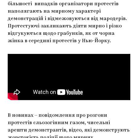
більшості випадків організатори протестів
наполягають на мирному характері
демонстрацій і відмежовуються від мародерів.
Протестуючі закликають діяти мирно і різко
відгукуються щодо грабунків, як от чорна
жінка в середині протестів у Нью-Йорку.
В новинах – повідомлення про розгони
протестів сльозогінним газом, чисельні
арешти демонстрантів, відео, які демонструють
жорстокість поліції щодо мирних