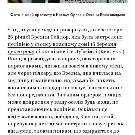
Фото з акцій протесту в Новому Орлеані Оксани Брюховецької
У ці дні увагу медіа привернула до себе історія
26-річної Бреяни Тейлор, яка була
застрелена
поліцією у своєму власному домі 13 березня
цього року
після півночі, в Луїсвіллі (Кентуккі).
Поліція розслідувала справу двох торговців
наркотиками, які жили зовсім в іншому місці,
але через підозру, що Бреяна, яка вчилася на
медичну працівницю, надавала їм пакети,
вони отримали ордер на обшук її помешкання
без попередження. За таким ордером поліція
може вдиратися у вашу оселю будь-коли, не
представляючись поліцією. Оскільки це
відбувалося вночі, бойфренд Бреяни, який
перебував у неї вдома, вистрілив назустріч, як
він думав, зловмисникам, що вдираються до