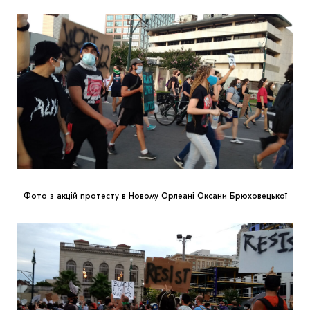
Фото з акцій протесту в Новому Орлеані Оксани Брюховецької