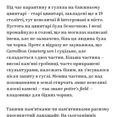
Під час карантину я гуляла на ближньому
цвинтарі – старі цвинтарі, закладені ще в 19
столітті, тут невеличкі й інтегровані в місто.
Пустота на цвинтарі була безпечною. І мені
промайнуло в голові, що на могилах написані
імена, але не зазначено, біла ця людина була
чи чорна. Проте я відразу не зауважила, що
Carrollton Cemetery
хоч і суцільне, але
складається з двох частин. Більша частина —
високі кам’яні гробниці, часто прикрашені
скульптурами, належать білим, як з’ясувалося
після запиту в гуглі. Менша частина, де над
похованнями в землі стирчать лише невеликі
плоскі камені — так зване
potter’s field
—
кладовище для бідних чорних.
Такими пам’ятками чи пам’ятниками расизму
просякнутий ландшафт. На сьогоднішніх