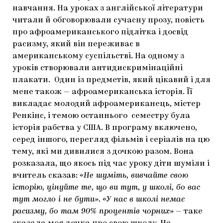
навчання. На уроках з англійської літератури
читали й обговорювали сучасну прозу, повість
про афроамериканського підлітка і досвід
расизму, який він переживає в
американському суспільстві. На одному з
уроків створювали антидискримінаційні
плакати. Один із предметів, який цікавий і для
мене також — афроамериканська історія. Її
викладає молодий афроамериканець, містер
Ренкінс, і темою останнього семестру була
історія рабства у США. В програму включено,
серед іншого, перегляд фільмів і серіалів на цю
тему, які ми дивилися з дочкою разом. Вона
розказала, що якось під час уроку діти шуміли і
вчитель сказав:
«Не шуміть, вивчайте свою
історію, цінуйте те, що ви тут, у школі, бо вас
тут могло і не бути».
«У нас в школі немає
расизму, бо там 90% процентів чорних»
— таке