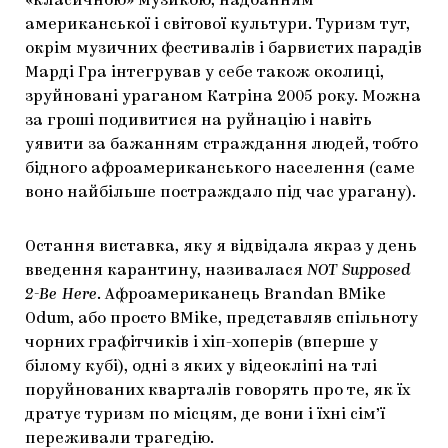
«класичною» музикою, надбанням
американської і світової культури. Туризм тут,
окрім музичних фестивалів і барвистих парадів
Марді Гра інтегрував у себе також околиці,
зруйновані ураганом Катріна 2005 року. Можна
за гроші подивитися на руйнацію і навіть
уявити за бажанням страждання людей, тобто
бідного афроамериканського населення (саме
воно найбільше постраждало під час урагану).
Остання виставка, яку я відвідала якраз у день
введення карантину, називалася
NOT
Supposed
2-Be Here
. Афроамериканець Brandan BMike
Odum, або просто BMike, представляв спільноту
чорних графітчиків і хіп-хоперів (вперше у
білому кубі), одні з яких у відеокліпі на тлі
поруйнованих кварталів говорять про те, як їх
дратує туризм по місцям, де вони і їхні сім’ї
переживали трагедію.