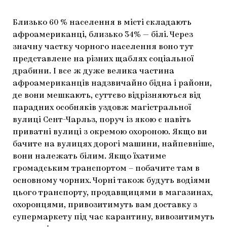
Близько 60 % населення в місті складають
афроамериканці, близько 34% — білі. Через
значну частку чорного населення воно тут
представлене на різних щаблях соціальної
драбини. І все ж дуже велика частина
афроамериканців надзвичайно бідна і райони,
де вони мешкають, суттєво відрізняються від
парадних особняків уздовж магістральної
вулиці Сент-Чарльз, поруч із якою є навіть
приватні вулиці з окремою охороною. Якщо ви
бачите на вулицях дорогі машини, найпевніше,
вони належать білим. Якщо їхатиме
громадським транспортом – побачите там в
основному чорних. Чорні також будуть водіями
цього транспорту, продавщицями в магазинах,
охоронцями, привозитимуть вам доставку з
супермаркету під час карантину, вивозитимуть