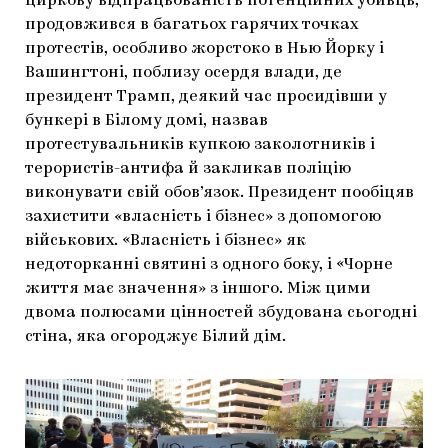
циркову відпрацьованість потенційних убивць,
продовжився в багатьох гарячих точках
протестів, особливо жорстоко в Нью Йорку і
Вашингтоні, поблизу осердя влади, де
президент Трамп, деякий час просидівши у
бункері в Білому домі, назвав
протестувальників купкою заколотників і
терористів-антифа й закликав поліцію
виконувати свій обов’язок. Президент пообіцяв
захистити «власність і бізнес» з допомогою
військових. «Власність і бізнес» як
недоторканні святині з одного боку, і «Чорне
життя має значення» з іншого. Між цими
двома полюсами цінностей збудована сьогодні
стіна, яка огороджує Білий дім.