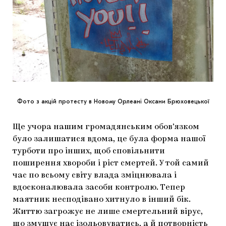
Фото з акцій протесту в Новому Орлеані Оксани Брюховецької
Ще учора нашим громадянським обов’язком
було залишатися вдома, це була форма нашої
турботи про інших, щоб сповільнити
поширення хвороби і ріст смертей. У той самий
час по всьому світу влада зміцнювала і
вдосконалювала засоби контролю. Тепер
маятник несподівано хитнуло в інший бік.
Життю загрожує не лише смертельний вірус,
що змушує нас ізольовуватись, а й потворність