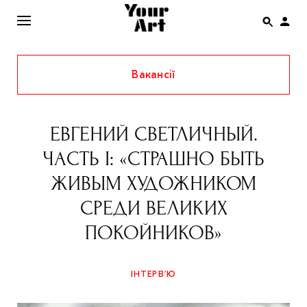
Вакансії
ENG
НОВИНИ
ЕВГЕНИЙ СВЕТЛИЧНЫЙ.
АФІША
ЧАСТЬ I: «СТРАШНО БЫТЬ
ІНТЕРВ’Ю
ЖИВЫМ ХУДОЖНИКОМ
СТАТТІ
СРЕДИ ВЕЛИКИХ
КОЛОНКИ
ПОКОЙНИКОВ»
СПЕЦПРОЄКТИ
THE UKRAINIAN PAVILION AT VENICE BIENNALE
ІНТЕРВ’Ю
2022