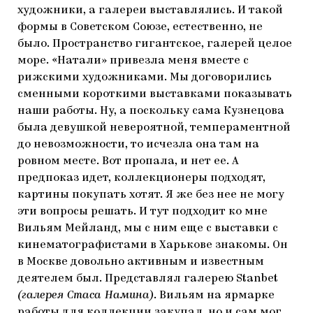
художники, а галереи выставлялись. И такой
формы в Советском Союзе, естественно, не
было. Пространство гигантское, галерей целое
море. «Натали» привезла меня вместе с
рижскими художниками. Мы договорились
сменными короткими выставками показывать
наши работы. Ну, а поскольку сама Кузнецова
была девушкой невероятной, темпераментной
до невозможности, то исчезла она там на
ровном месте. Вот пропала, и нет ее. А
предпоказ идет, коллекционеры подходят,
картины покупать хотят. Я же без нее не могу
эти вопросы решать. И тут подходит ко мне
Вильям Мейланд, мы с ним еще с выставки с
кинематографистами в Харькове знакомы. Он
в Москве довольно активным и известным
деятелем был. Представлял галерею Stanbet
(галерея Стаса Намина)
. Вильям на ярмарке
работы для коллекции закупал, но и сам мог