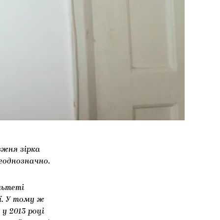
вжня зірка
еоднозначно.
льтеті
ї. У тому ж
 у 2013 році