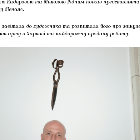
ю Кадировою та Миколою Рідним поїхав представляти У
у бієнале.
 завітала до художника та розпитала його про минуле
іт-арту в Харкові та найдорожчу продану роботу.