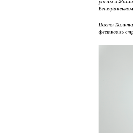
разом з Жанно
Венеціанськом
Настя Калита
фестиваль стр