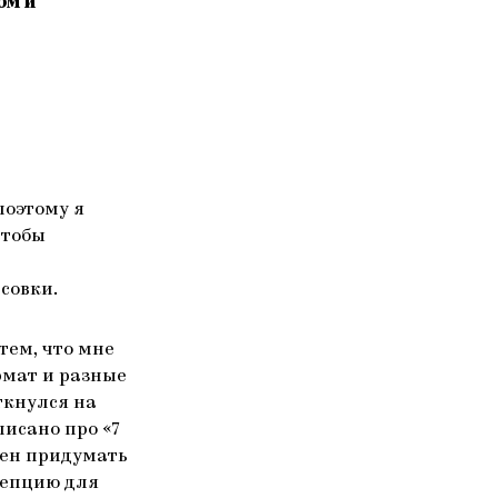
ом и
поэтому я
чтобы
совки.
тем, что мне
рмат и разные
ткнулся на
писано про «7
жен придумать
цепцию для