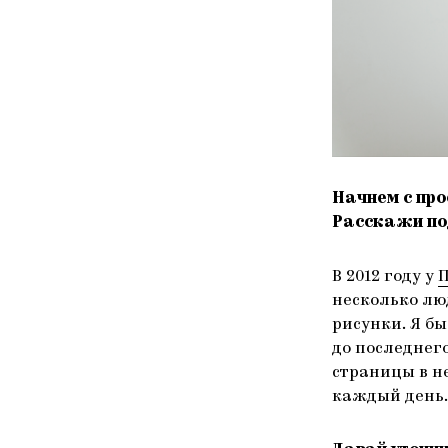
Начнем с про
Расскажи по
В 2012 году у
П
несколько люд
рисунки. Я бы
до последнего
страницы в не
каждый день.