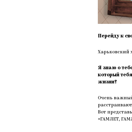
Перейду к св
Харьковский 
Я знаю о теб
который тебя
жизни?
Очень важный
расстраиваютс
Вот представ
«ГАМЛЕТ, ГАМЛ