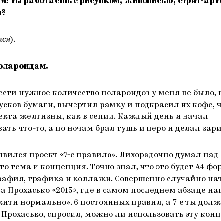
м: ты работаешь с рисунком, живописью, стрит-арт
й?
тся
).
полароидам.
ести нужное количество полароидов у меня не было, 
усков бумаги, вычертил рамку и подкрасил их кофе, 
екта желтизны, как в сепии. Каждый день я начал
ть что-то, а по ночам брал тушь и перо и делал зари
оявился проект «7-е правило». Лихорадочно думал над 
о тема и концепция. Точно знал, что это будет А4 фо
рафия, графика и коллажи. Совершенно случайно на
 Прохасько «2015», где в самом последнем абзаце на
жити нормально». 6 постоянных правил, а 7-е ты дол
л Прохасько, спросил, можно ли использовать эту кон