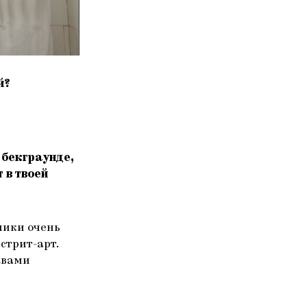
й?
 бекграунде,
 в твоей
чики очень
стрит-арт.
квами