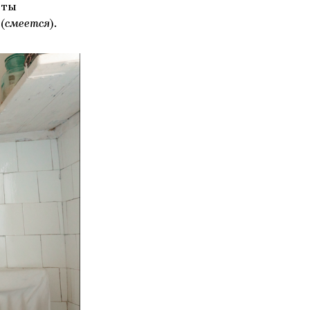
 ты
(
смеется
).