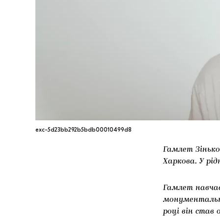
exc-5d23bb292b5bdb00010499d8
Гамлет Зінько
Харкова. У рі
Гамлет навча
монументально
році він став