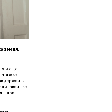
чал меня.
еня и еще
й книжке
ков держался
минировал все
иды про