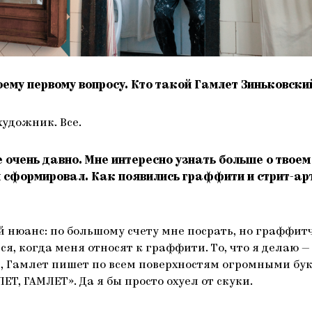
оему первому вопросу. Кто такой Гамлет Зиньковски
художник. Все.
е очень давно. Мне интересно узнать больше о твоем
 сформировал. Как появились граффити и стрит-арт
 нюанс: по большому счету мне посрать, но граффит
я, когда меня относят к граффити. То, что я делаю — 
ь, Гамлет пишет по всем поверхностям огромными бу
ЕТ, ГАМЛЕТ». Да я бы просто охуел от скуки.