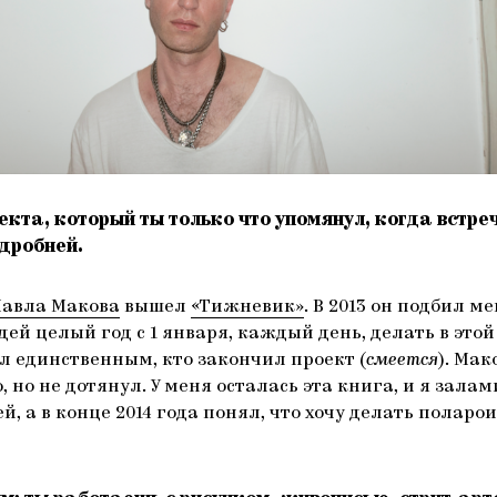
екта, который ты только что упомянул, когда встре
дробней.
авла Макова
вышел
«Тижневик»
. В 2013 он подбил м
ей целый год с 1 января, каждый день, делать в это
л единственным, кто закончил проект (
смеется
). Ма
, но не дотянул. У меня осталась эта книга, и я зала
й, а в конце 2014 года понял, что хочу делать поларо