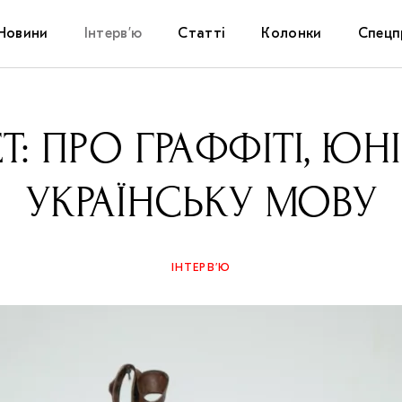
Новини
Інтерв’ю
Статті
Колонки
Спецп
Афіша
The Uk
Т: ПРО ГРАФФІТІ, ЮНІ
Маріуп
УКРАЇНСЬКУ МОВУ
Дослі
Запал
ІНТЕРВ’Ю
Carpat