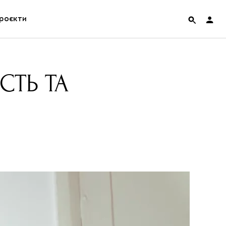
роєкти
rainian Pavilion at Venice Biennale 2022
СТЬ ТА
ольські маргіналії
дницька платформа
ення
hian Cult про різдвяні свята