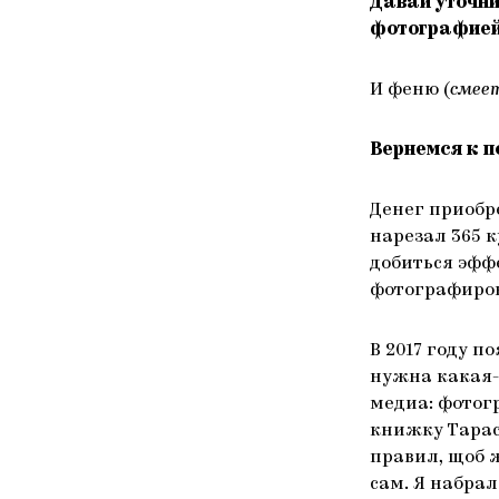
Давай уточни
фотографие
И феню (
смее
Вернемся к 
Денег приобр
нарезал 365 к
добиться эфф
фотографирова
В 2017 году п
нужна какая-т
медиа: фотог
книжку Тараса
правил, щоб 
сам. Я набра