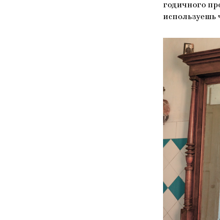
годичного про
используешь ч