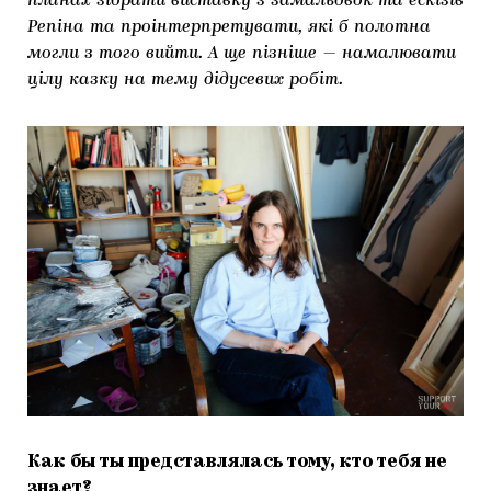
планах зібрати виставку з замальовок та ескізів
Репіна та проінтерпретувати, які б полотна
могли з того вийти. А ще пізніше — намалювати
цілу казку на тему дідусевих робіт.
Как бы ты представлялась тому, кто тебя не
знает?