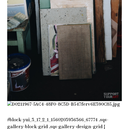
#block-yui_3_17_2_1_1560203936366_67774 .sqs-
gallery-block-grid .sqs-gallery-design-grid {