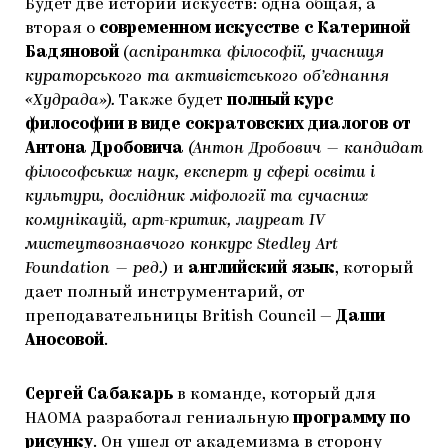
Будет две истории искусств: одна общая, а
вторая о
современном искусстве с Катериной
Бадяновой
(
аспірантка філософії, учасниця
кураторського та активістського об’єднання
«Худрада»).
Также будет
полный курс
философии в виде сократовских диалогов от
Антона Дробовича
(Антон Дробович — кандидат
філософських наук, експерт у сфері освіти і
культури, дослідник міфології та сучасних
комунікацій, арт-критик, лауреат ІV
мистецтвознавчого конкурс Stedley Art
Foundation — ред.)
и
английский язык
, который
дает полный инструментарий, от
преподавательницы British Council —
Даши
Аносовой
.
Сергей Сабакарь
в команде, который для
НАОМА разработал гениальную
программу по
рисунку
. Он ушел от академизма в сторону