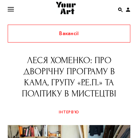
Вакансії
ENG
НОВИНИ
ЛЕСЯ ХОМЕНКО: ПРО
АФІША
ДВОРІЧНУ ПРОГРАМУ В
ІНТЕРВ’Ю
КАМА, ГРУПУ «Р.Е.П.» ТА
СТАТТІ
ПОЛІТИКУ В МИСТЕЦТВІ
КОЛОНКИ
СПЕЦПРОЄКТИ
ІНТЕРВ’Ю
THE UKRAINIAN PAVILION AT VENICE BIENNALE
2022