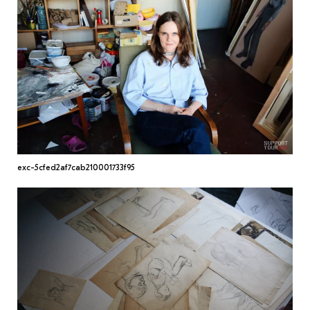
МАРІУПОЛЬСЬКІ МАРГІНАЛІЇ
ДОСЛІДНИЦЬКА ПЛАТФОРМА
ЗАПАЛЕННЯ
CARPATHIAN CULT ПРО РІЗДВЯНІ СВЯТА
exc-5cfed2af7cab210001733f95