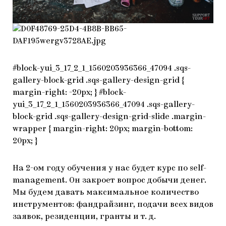
#block-yui_3_17_2_1_1560203936366_47094 .sqs-
gallery-block-grid .sqs-gallery-design-grid {
margin-right: -20px; } #block-
yui_3_17_2_1_1560203936366_47094 .sqs-gallery-
block-grid .sqs-gallery-design-grid-slide .margin-
wrapper { margin-right: 20px; margin-bottom:
20px; }
На 2-ом году обучения у нас будет курс по self-
management. Он закроет вопрос добычи денег.
Мы будем давать максимальное количество
инструментов: фандрайзинг, подачи всех видов
заявок, резиденции, гранты и т. д.