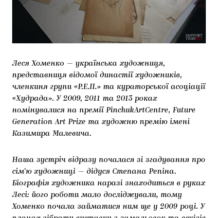
Леся Хоменко — українська художниця,
представниця відомої династії художників,
членкиня групи «Р.Е.П.» та кураторської асоціації
«Худрада». У 2009, 2011 та 2013 роках
номінувалися на премії PinchukArtCentre, Future
Generation Art Prize та художню премію імені
Казимира Малевича.
Наша зустріч відразу почалася зі згадування про
сім’ю художниці — дідуся Степана Репіна.
Біографія художника наразі знаходиться в руках
Лесі: його роботи мало досліджували, тому
Хоменко почала займатися ним ще у 2009 році. У