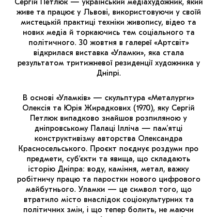
Сергій Петлюк — український медіахудожник, який
МАРІУПОЛЬСЬКІ МАРГІНАЛІЇ
живе та працює у Львові, використовуючи у своїй
мистецькій практиці техніки живопису, відео та
ДОСЛІДНИЦЬКА ПЛАТФОРМА
нових медіа й торкаючись тем соціального та
політичного. 30 жовтня в галереї «Артсвіт»
ЗАПАЛЕННЯ
відкрилася виставка «Уламки», яка стала
результатом тритижневої резиденції художника у
CARPATHIAN CULT ПРО РІЗДВЯНІ СВЯТА
Дніпрі.
В основі «Уламків» — скульптура «Металурги»
Олексія та Юрія Жирадкових (1970), яку Сергій
Петлюк випадково знайшов розпиляною у
дніпровському Палаці Ілліча — пам’ятці
конструктивізму авторства Олександра
Красносельського. Проєкт поєднує роздуми про
предмети, суб’єкти та явища, що складають
історію Дніпра: воду, каміння, метал, важку
робітничу працю та паростки нового цифрового
майбутнього. Уламки — це символ того, що
втратило місто внаслідок соціокультурних та
політичних змін, і що тепер болить, не маючи