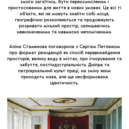
змоги загоїтись, бути переосмисленим і
пристосованим для життя в нових умовах. Це всі ті
об’єкти, які не можуть знайти собі місця,
географічно розколюються та продовжують
розривати міський простір, залишаючись
невизначеними та навмисно непоміченими.
Аліна Стаменова поговорила з Сергієм Петлюком
про формат резиденцій як спосіб перевинайдення
просторів, велику воду в містах, про ігнорування та
забуття, постіндустріальність Дніпра та
патріархальний культ праці, на зміну яким
приходить нова, але ще несформована
ідентичність.