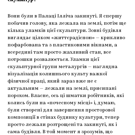
скульптур?
Вони були в Палаці Ілліча закинуті. Я спершу
побачив голову, яка лежала на землі, потім ще
кілька уламків цієї скульптури. Зовні будівля
виглядає цілком «життєрадісною» — крикливо
пофарбована та з пластиковими вікнами, а
всередині там просто жахливий стан, все
потрошки розвалюється. Уламки цієї
скульптурної групи металургів — наглядна
візуалізація колишнього культу важкої
фізичної праці, який зараз вже не є
актуальним — лежали на землі, присипані
порохом. Власне, ось ці шматки робітників, які
колись були на «почесному місці» і, думаю,
були створені для завершення просторової
композиції в стінах будинку культури, тепер
просто лежали розтрощені та закинуті, як і
сама будівля. В той момент я зрозумів, що