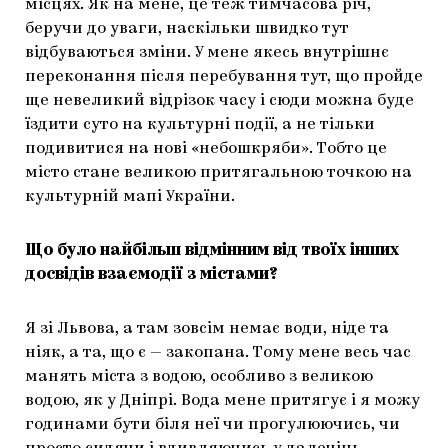
місцях. Як на мене, це теж тимчасова річ,
беручи до уваги, наскільки швидко тут
відбуваються зміни. У мене якесь внутрішнє
переконання після перебування тут, що пройде
ще невеликий відрізок часу і сюди можна буде
їздити суто на культурні події, а не тільки
подивитися на нові «небошкряби». Тобто це
місто стане великою притягальною точкою на
культурній мапі України.
Що було найбільш відмінним від твоїх інших
досвідів взаємодії з містами?
Я зі Львова, а там зовсім немає води, ніде та
ніяк, а та, що є — закопана. Тому мене весь час
манять міста з водою, особливо з великою
водою, як у Дніпрі. Вода мене притягує і я можу
годинами бути біля неї чи прогулюючись, чи