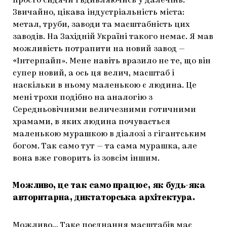
просто сидячи і вдивляючись у далечінь.
Звичайно, цікава індустріальність міста:
метал, труби, заводи та масштабність цих
заводів. На Західній Україні такого немає. Я мав
можливість потрапити на новий завод —
«Інтерпайп». Мене навіть вразило не те, що він
супер новий, а ось ця велич, масштаб і
наскільки в ньому маленькою є людина. Це
мені трохи подібно на аналогію з
Середньовічними величезними готичними
храмами, в яких людина почувається
маленькою мурашкою в діалозі з гігантським
богом. Так само тут — та сама мурашка, але
вона вже говорить із зовсім іншим.
Можливо, це так само працює, як будь-яка
авторитарна, диктаторська архітектура.
Можливо… Таке поєднання масштабів має