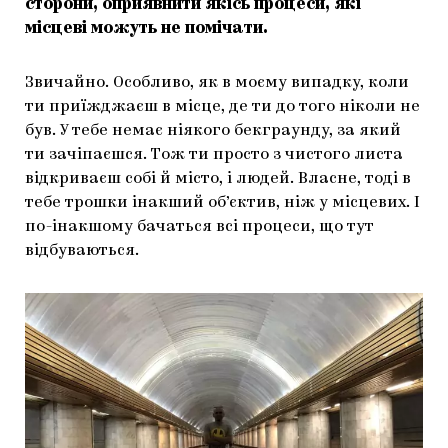
сторони, оприявнити якісь процеси, які
місцеві можуть не помічати.
Звичайно. Особливо, як в моєму випадку, коли
ти приїжджаєш в місце, де ти до того ніколи не
був. У тебе немає ніякого бекграунду, за який
ти зачіпаєшся. Тож ти просто з чистого листа
відкриваєш собі й місто, і людей. Власне, тоді в
тебе трошки інакший об’єктив, ніж у місцевих. І
по-інакшому бачаться всі процеси, що тут
відбуваються.