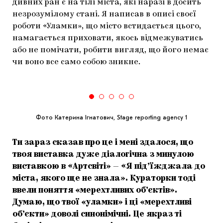
дивних ран є на тілі міста, які наразі в досить
незрозумілому стані. Я написав в описі своєї
роботи «Уламки», що місто встидається цього,
намагається приховати, якось відмежуватись
або не помічати, робити вигляд, що його немає
чи воно все само собою зникне.
Фото Катерина Ігнатович, Stage reporting agency 1
Ти зараз сказав про це і мені здалося, що
твоя виставка дуже діалогічна з минулою
виставкою в «Артсвіті»
—
«Я під’їжджала до
міста, якого ще не знала». Кураторки тоді
ввели поняття «мерехтливих об’єктів».
Думаю, що твої «уламки» і ці «мерехтливі
об’єкти» доволі синонімічні. Це якраз ті