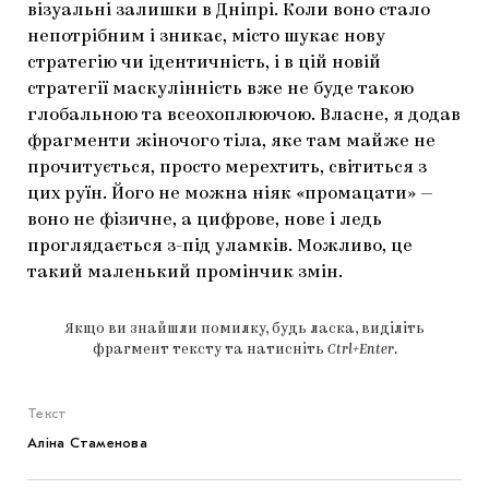
візуальні залишки в Дніпрі. Коли воно стало
непотрібним і зникає, місто шукає нову
стратегію чи ідентичність, і в цій новій
стратегії маскулінність вже не буде такою
глобальною та всеохоплюючою. Власне, я додав
фрагменти жіночого тіла, яке там майже не
прочитується, просто мерехтить, світиться з
цих руїн. Його не можна ніяк «промацати» —
воно не фізичне, а цифрове, нове і ледь
проглядається з-під уламків. Можливо, це
такий маленький промінчик змін.
Якщо ви знайшли помилку, будь ласка, виділіть
фрагмент тексту та натисніть
Ctrl+Enter
.
Текст
Аліна Стаменова