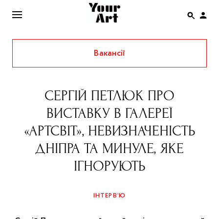
Вакансії
ENG
НОВИНИ
СЕРГІЙ ПЕТЛЮК ПРО
АФІША
ВИСТАВКУ В ГАЛЕРЕЇ
ІНТЕРВ’Ю
«АРТСВІТ», НЕВИЗНАЧЕНІСТЬ
СТАТТІ
ДНІПРА ТА МИНУЛЕ, ЯКЕ
КОЛОНКИ
ІГНОРУЮТЬ
СПЕЦПРОЄКТИ
THE UKRAINIAN PAVILION AT VENICE BIENNALE
ІНТЕРВ’Ю
2022