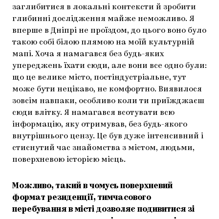
заглибитися в локальні контексти й зробити
глибинні дослідження майже неможливо. Я
вперше в Дніпрі не проїздом, до цього воно було
такою собі білою плямою на моїй культурній
мапі. Хоча я намагався без будь-яких
упереджень їхати сюди, але вони все одно були:
що це велике місто, постіндустріальне, тут
може бути нецікаво, не комфортно. Виявилося
зовсім навпаки, особливо коли ти приїжджаєш
сюди влітку. Я намагався всотувати всю
інформацію, яку отримував, без будь-якого
внутрішнього цензу. Це був дуже інтенсивний і
стиснутий час знайомства з містом, людьми,
поверхневою історією місць.
Можливо, такий в чомусь поверхневий
формат резиденції, тимчасового
перебування в місті дозволяє подивитися зі