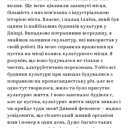
вплив. Ще мене цікавили закинуті місця,
більшість з них пов’язана з індустріальною
історією міста. Власне, і палац Ілліча, який був
одним із найбільших будинків культури у
Дніпрі. Випадково потрапивши всередину, я
знайшов залишки скульптур, які використав у
своїй роботі. На мене справила враження ця
пустка на місці колись культурного місця. Я
розумію, що воно будувалося не тільки з
чистих, альтруїстичних переконань. Тобто всі
будинки культури при заводах будувалися з
поправкою на пропагандистську річ, але все
одно тут творилося, жило та було присутнє
культурне життя. І воно занепало: будівля є,
але це пустка, культурне життя звідти зникло і
чи прийде туди знов? Дивний феномен — важко
усвідомити, що гігантський живий організм
взяв і помер в один день. Дуже багато таких