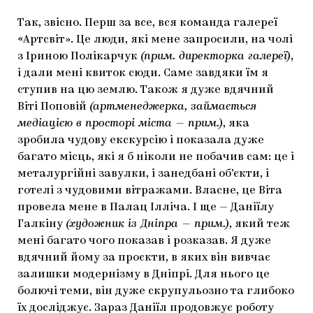
Так, звісно. Перш за все, вся команда галереї
«Артсвіт». Це люди, які мене запросили, на чолі
з Іриною Полікарчук
(прим. директорка галереї)
,
і дали мені квиток сюди. Саме завдяки їм я
ступив на цю землю. Також я дуже вдячний
Віті Поповій
(артменеджерка, займається
медіацією в просторі міста — прим.)
, яка
зробила чудову екскурсію і показала дуже
багато місць, які я б ніколи не побачив сам: це і
металургійні завулки, і занедбані об’єкти, і
готелі з чудовими вітражами. Власне, це Віта
провела мене в Палац Ілліча. І ще — Даніїлу
Галкіну
(художник із Дніпра — прим.)
, який теж
мені багато чого показав і розказав. Я дуже
вдячний йому за проєкти, в яких він вивчає
залишки модернізму в Дніпрі. Для нього це
болючі теми, він дуже скрупульозно та глибоко
їх досліджує. Зараз Даніїл продовжує роботу