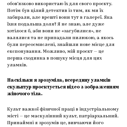
обов’язково використаю їх для свого проєкту.
Потім був цілий детектив із тим, як ми їх
забирали, але врешті вони тут в галереї. Яка
їхня подальша доля? Я не знаю, але дуже
хотілося б, аби вони не «загубилися», не
валялися та не припадали пилюкою, а якось
були переосмислені, знайшли нове місце для
експонування. Можливо, мій проєкт — це
перша сходинка в пошуку місця для цих
уламків.
Наскільки я зрозуміла, всередину уламків
скульптур проєктується відео з зображенням
жіночого тіла.
Культ важкої фізичної праці в індустріальному
місті — це маскулінний культ, патріархальний.
Принаймні я зрозумів це, вивчаючи його