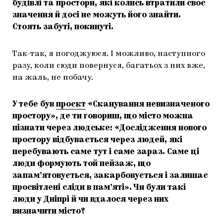
будівлі та простори, які колись втратили своє
значення й досі не можуть його знайти.
Стоять забуті, покинуті.
Так-так, я погоджуюся. І можливо, наступного
разу, коли сюди повернуся, багатьох з них вже,
на жаль, не побачу.
У тебе був
проєкт
«Сканування невизначеного
простору», де ти говориш, що місто можна
пізнати через людське: «Дослідження нового
простору відбувається через людей, які
перебувають саме тут і саме зараз. Саме ці
люди формують той пейзаж, що
запам’ятовується, закарбовується і залишає
просвітлені сліди в пам’яті». Чи були такі
люди у Дніпрі й чи вдалося через них
визначити місто?