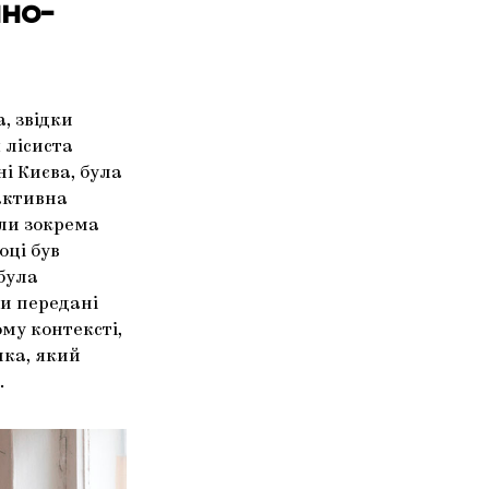
чно-
, звідки
 лісиста
і Києва, була
 активна
али зокрема
оці був
 була
ли передані
ому контексті,
нка, який
.