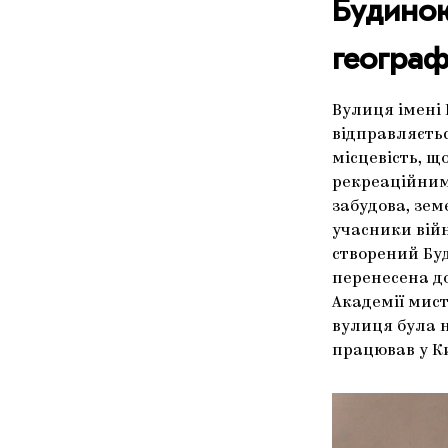
Будинок
географ
Вулиця імені 
відправляєтьс
місцевість, щ
рекреаційним 
забудова, зем
учасники війн
створений Буд
перенесена до
Академії мист
вулиця була 
працював у Ки