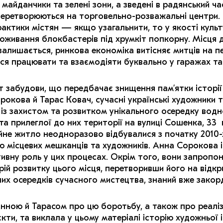
майданчики та зелені зони, а зведені в радянський ча
перетворюються на торговельно-розважальні центри.
актики містян — якщо узагальнити, то у якості куль
оживання блокбастерів під хрумкіт попкорну. Місця 
 залишається, ринкова економіка витісняє митців на 
ся працювати та взаємодіяти буквально у гаражах та 
 забудови, що передбачає знищення пам’ятки історії
окова й Тарас Ковач, сучасні українські художники та
а із захистом та розвитком унікального осередку вод
а прилеглої до них території на вулиці Сошенка, 33 в
йне житло неодноразово відбувалися з початку 2010-х
ою місцевих мешканців та художників. Анна Сорокова і
ативну роль у цих процесах. Окрім того, вони запропо
ій розвитку цього місця, перетворивши його на відкр
их осередків сучасного мистецтва, знаний вже зако
Анною й Тарасом про цю боротьбу, а також про реаліз
ти, та виклала у цьому матеріалі історію художньої і