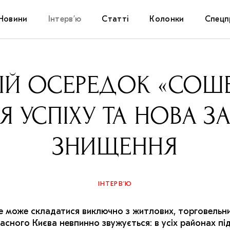
Новини
Інтерв’ю
Статті
Колонки
Спецп
Афіша
The Uk
Й ОСЕРЕДОК «СОШЕ
Маріуп
ІЯ УСПІХУ ТА НОВА З
Дослі
ЗНИЩЕННЯ
Запал
Carpat
ІНТЕРВ’Ю
е може складатися виключно з житлових, торговельних
асного Києва невпинно звужується: в усіх районах пі