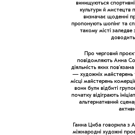
винищуються спортивні 
культури й мистецтв 
визначає щоденні пр
пропонують шопінг та сп
такому місті заледве
доводить
Про черговий проєкт
повідомляють Анна Сор
діяльність яких пов’язан
— художніх майстерень т
місці майстерень комерці
вони були відбиті груп
початку відіграють ініці
альтернативний сценар
активн
Ганна Циба говорила з 
міжнародні художні проєк