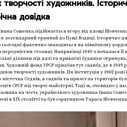
 творчості художників. Істори
ічна довідка
Івана Сошенка підіймається вгору від площі Шевченка
я легендарний трамвай до Пущі Водиці. Історично ця
о сьогодні фактично знаходиться на північному кордон
передмістям столиці. Наприкінці 1940-х почалася її
ельні ділянки під дачі та приватні будинки отримув
и. Художній фонд УРСР придбав тут садибу, де в 1949 р
инок творчості художників. Ця інституція у 1962 році
 містечка Седнів, а садиба та прилегла територія бу
ецтв СРСР під творчі майстерні. Тоді ж, очевидно у ць
названа на честь українського художника Івана Соше
єві в ХІХ столітті та був соратником Тараса Шевченка