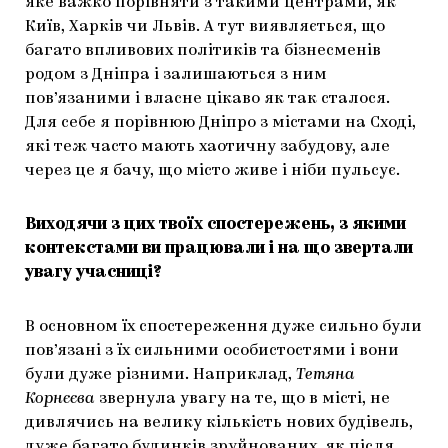
яке важко порівняти з такими центрами, як
Київ, Харків чи Львів. А тут виявляється, що
багато впливових політиків та бізнесменів
родом з Дніпра і залишаються з ним
пов’язаними і власне цікаво як так сталося.
Для себе я порівнюю Дніпро з містами на Сході,
які теж часто мають хаотичну забудову, але
через це я бачу, що місто живе і ніби пульсує.
Виходячи з цих твоїх спостережень, з якими
контекстами ви працювали і на що звертали
увагу учасниці?
В основном їх спостереження дуже сильно були
пов’язані з їх сильними особистостями і вони
були дуже різними. Наприклад,
Тетяна
Корнєєва
звернула увагу на те, що в місті, не
дивлячись на велику кількість нових будівель,
дуже багато будинків зруйнованих, як після