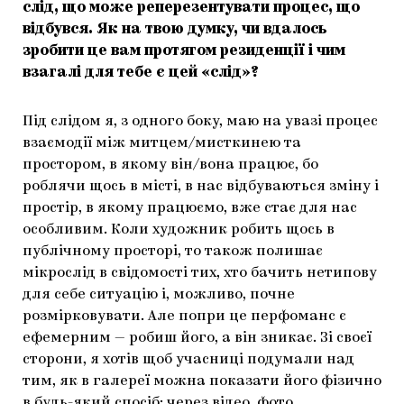
слід, що може реперезентувати процес, що
відбувся. Як на твою думку, чи вдалось
зробити це вам протягом резиденції і чим
взагалі для тебе є цей «слід»?
Під слідом я, з одного боку, маю на увазі процес
взаємодії між митцем/мисткинею та
простором, в якому він/вона працює, бо
роблячи щось в місті, в нас відбуваються зміну і
простір, в якому працюємо, вже стає для нас
особливим. Коли художник робить щось в
публічному просторі, то також полишає
мікрослід в свідомості тих, хто бачить нетипову
для себе ситуацію і, можливо, почне
розмірковувати. Але попри це перфоманс є
ефемерним — робиш його, а він зникає. Зі своєї
сторони, я хотів щоб учасниці подумали над
тим, як в галереї можна показати його фізично
в будь-який спосіб: через відео, фото,