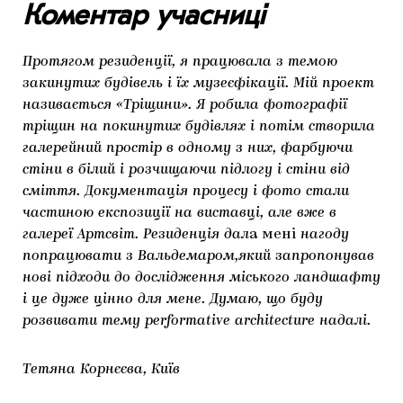
Коментар учасниці
Протягом резиденції, я працювала з темою
закинутих будівель і їх музеєфікації. Мій проект
називається «Тріщини». Я робила фотографії
тріщин на покинутих будівлях і потім створила
галерейний простір в одному з них, фарбуючи
стіни в білий і розчищаючи підлогу і стіни від
сміття. Документація процесу і фото стали
частиною експозиції на виставці, але вже в
галереї Артсвіт. Резиденція дал
а мені
нагоду
попрацювати з Вальдемаром,який запропонував
нові підходи до дослідження міського ландшафту
і це дуже цінно для мене. Думаю, що буду
розвивати тему performative architecture надалі.
Тетяна Корнєєва, Київ