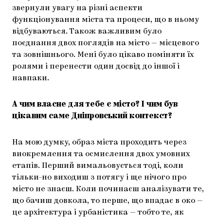
звернули увагу на різні аспекти
функціонування міста та процеси, що в ньому
відбуваються. Також важливим було
поєднання двох поглядів на місто — місцевого
та зовнішнього. Мені було цікаво поміняти їх
ролями і перенести один досвід до іншої і
навпаки.
А чим власне для тебе є місто? І чим був
цікавим саме Дніпровський контекст?
На мою думку, образ міста проходить через
виокремлення та осмислення двох умовних
етапів. Перший вимальовується тоді, коли
тільки-но виходиш з потягу і ще нічого про
місто не знаєш. Коли починаєш аналізувати те,
що бачиш довкола, то перше, що впадає в око —
це архітектура і урбаністика — тобто те, як