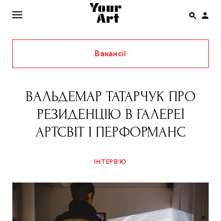
Вакансії
ENG
НОВИНИ
ВАЛЬДЕМАР ТАТАРЧУК ПРО
АФІША
РЕЗИДЕНЦІЮ В ГАЛЕРЕЇ
ІНТЕРВ’Ю
АРТСВІТ І ПЕРФОРМАНС
СТАТТІ
КОЛОНКИ
ІНТЕРВ’Ю
СПЕЦПРОЄКТИ
THE UKRAINIAN PAVILION AT VENICE BIENNALE
2022