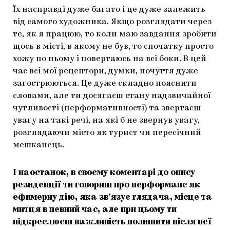
Їх насправді дуже багато і це дуже залежить
від самого художника. Якщо розглядати через
те, як я працюю, то коли маю завдання зробити
щось в місті, в якому не був, то спочатку просто
хожу по ньому і повертаюсь на всі боки. В цей
час всі мої рецептори, думки, почуття дуже
загострюються. Це дуже складно пояснити
словами, але ти досягаєш стану надзвичайної
чутливості (перформативності) та звертаєш
увагу на такі речі, на які б не звернув увагу,
розглядаючи місто як турист чи пересічний
мешканець.
І наостанок, в своєму коментарі до опису
резиденції ти говориш про перформанс як
ефимерну дію, яка зв’язує глядача, місце та
митця в певний час, але при цьому ти
підкреслюєш важливість полишити після неї