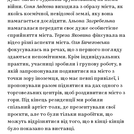
війни.
Соня Авдєєва
виходила з образу міста, як
якоїсь космічної, невідомої землі, яку вона
намагається дослідити.
Альона Загребельна
намагалася передати своє дуже особистісне
сприйняття міста.
Тереза Яковина
фіксувала на
відео різні аспекти міста.
Оля Бичеховська
фокусувалась на речах, що з першого погляду
здаються непомітними. Крім індивідуальних
практик, учасниці зробили і групову роботу, в
якій запропонували подивитися на місто з
точки зору іноземця, що має певні привілеї, і
пропонували разом піднятися на дах одного з
торговельних центрів, щоб роздивитися місто з
гори. Під кінець резиденції ми робили
спільний артіст-толк, де презентували свої
проєкти, але то були тільки наробітки, що
можуть відрізнятися від того, що в кінці-кінців
було показано на виставці.