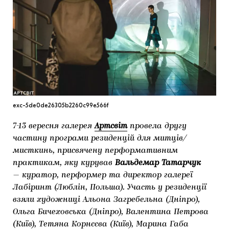
МАРІУПОЛЬСЬКІ МАРГІНАЛІЇ
ДОСЛІДНИЦЬКА ПЛАТФОРМА
ЗАПАЛЕННЯ
CARPATHIAN CULT ПРО РІЗДВЯНІ СВЯТА
exc-5de0de26305b2260c99e566f
7-13 вересня галерея
Артсвіт
провела другу
частину програми резиденцій для митців/
мисткинь, присвячену перформативним
практикам, яку курував
Вальдемар Татарчук
— куратор, перформер та директор галереї
Лабіринт (Люблін, Польша). Участь у резиденції
взяли художниці Альона Загребельна (Дніпро),
Ольга Бичеховська (Дніпро), Валентина Петрова
(Київ), Тетяна Корнєєва (Київ), Марина Габа