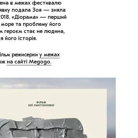
рена в межах фестивалю
заявку подала Зоя — зняла
 2018. «Діорама» — перший
 море та проблему його
им героєм стає не людина,
 його історія.
ільм режисерки
у межах
кож
на сайті Megogo.