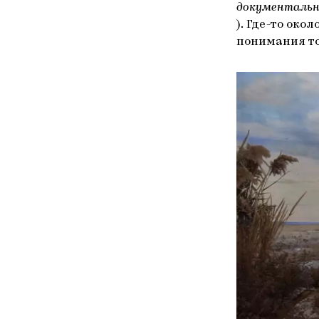
документально
). Где-то око
понимания тог