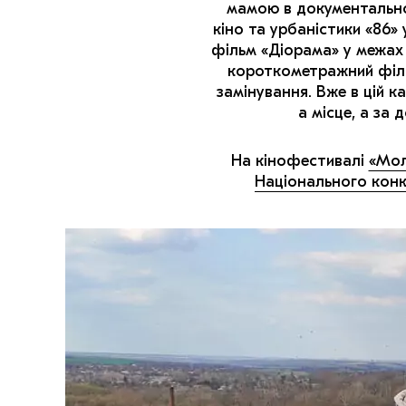
мамою в документально
кіно та урбаністики «86»
фільм «Діорама» у межах 
короткометражний філь
замінування. Вже в цій к
а місце, а за
На кінофестивалі
«Мол
Національного конк