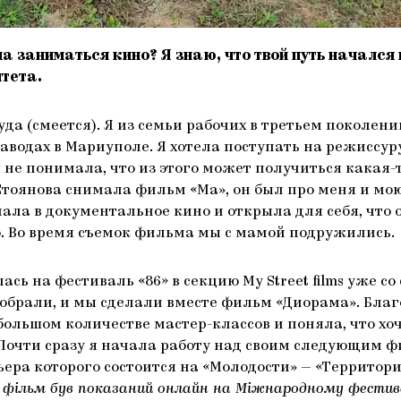
а заниматься кино? Я знаю, что твой путь начался 
тета.
уда (смеется). Я из семьи рабочих в третьем поколени
аводах в Мариуполе. Я хотела поступать на режиссуру
не понимала, что из этого может получиться какая-т
тоянова снимала фильм «Ма», он был про меня и мою
ала в документальное кино и открыла для себя, что 
. Во время съемок фильма мы с мамой подружились.
ась на фестиваль «86» в секцию My Street films уже со
тобрали, и мы сделали вместе фильм «Диорама». Благ
большом количестве мастер-классов и поняла, что хо
Почти сразу я начала работу над своим следующим 
ера которого состоится на «Молодости» — «Территор
 фільм був показаний онлайн на Міжнародному фестив