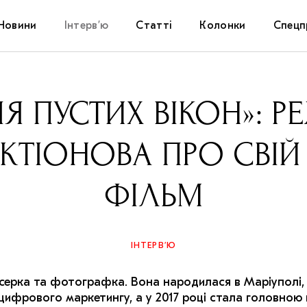
Новини
Інтерв’ю
Статті
Колонки
Спецп
Афіша
The Uk
ІЯ ПУСТИХ ВІКОН»: 
Маріуп
КТІОНОВА ПРО СВІ
Дослі
ФІЛЬМ
Запал
Carpat
ІНТЕРВ’Ю
ерка та фотографка. Вона народилася в Маріуполі, з 
 цифрового маркетингу, а у 2017 році стала головною 