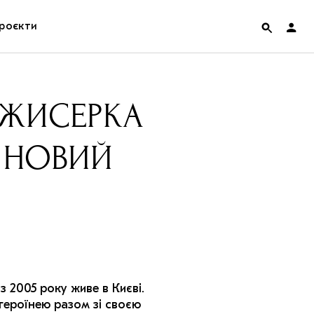
роєкти
rainian Pavilion at Venice Biennale 2022
РЕЖИСЕРКА
ольські маргіналії
Й НОВИЙ
дницька платформа
ення
hian Cult про різдвяні свята
2005 року живе в Києві.
героїнею разом зі своєю