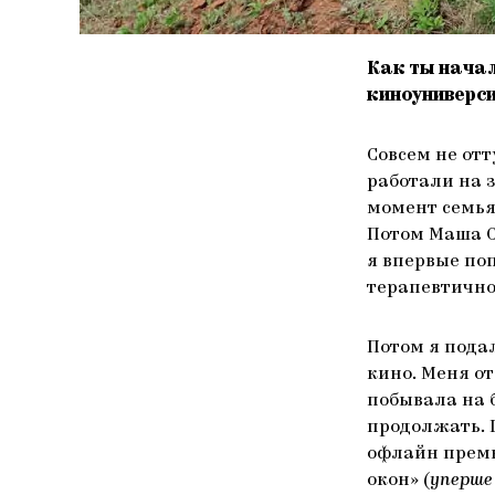
Как ты начал
киноуниверси
Совсем не отт
работали на з
момент семья 
Потом Маша С
я впервые поп
терапевтично
Потом я подал
кино. Меня о
побывала на 
продолжать. 
офлайн премь
окон» (
у
перше