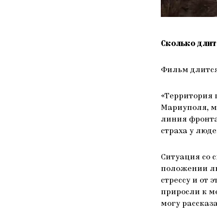
Сколько длит
Фильм длится
«Территория 
Мариуполя, м
линия фронта
страха у люде
Ситуация со 
положении лю
стрессу и от 
приросли к ме
могу рассказа