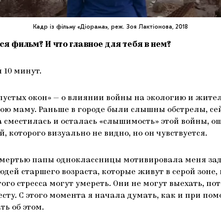
Кадр із фільму «Діорама», реж. Зоя Лактіонова, 2018
ся фильм? И что главное для тебя в нем?
 10 минут.
пустых окон» — о влиянии войны на экологию и жите
ою маму. Раньше в городе были слышны обстрелы, се
 сместилась и осталась «слышимость» этой войны, 
й, которого визуально не видно, но он чувствуется.
смертью папы одноклассницы мотивировала меня зад
дей старшего возраста, которые живут в серой зоне,
этого стресса могут умереть. Они не могут выехать, по
сту. С этого момента я начала думать, как и при пом
ть об этом.