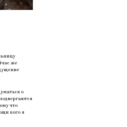
льницу
йчас же
ощущение
уматься о
 подвергаются
тому что
ощи кого я