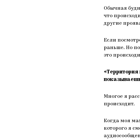
Обычная будн
что происходи
другие прояв
Если посмотре
раньше. Но п
это происходи
«Территория 
показываешь 
Многое я расс
происходит.
Когда моя ма
которого я см
аудиосообщен