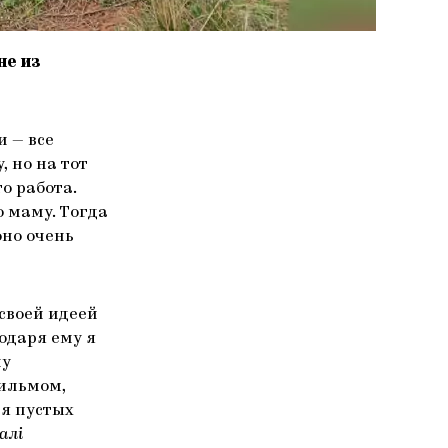
не из
и — все
, но на тот
о работа.
 маму. Тогда
оно очень
 своей идеей
одаря ему я
чу
фильмом,
ия пустых
алі