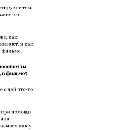
тирует с тем,
какие-то
же, как
живают, и как
м фильме.
пособом ты
, в фильме?
о с ней что-то
, при помощи
кала
азывая как у