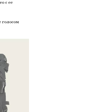
о с ее
е голосом