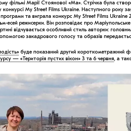
му фільмі Марії Стоянової «Ма». Стрічка була ство
 у конкурсі My Street Films Ukraine. Наступного року 
програми та виграла конкурс My Street Films Ukraine
м-есей режисерки. Він розповідає про Маріупольське
артині відчувається особливий стиль авторки: головн
 допомогою закадрового голосу та образів передається
одість»
буде показаний другий короткометражний ф
урсу — «Територія пустих вікон» 3 та 6 червня
, а та