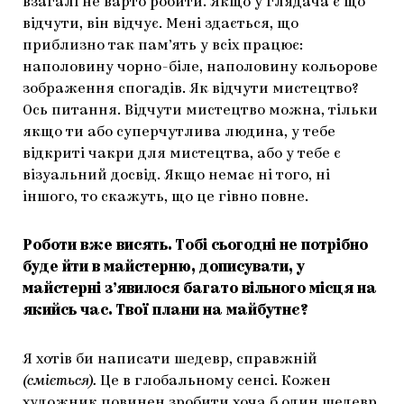
взагалі не варто робити. Якщо у глядача є що
відчути, він відчує. Мені здається, що
приблизно так пам’ять у всіх працює:
наполовину чорно-біле, наполовину кольорове
зображення спогадів. Як відчути мистецтво?
Ось питання. Відчути мистецтво можна, тільки
якщо ти або суперчутлива людина, у тебе
відкриті чакри для мистецтва, або у тебе є
візуальний досвід. Якщо немає ні того, ні
іншого, то скажуть, що це гівно повне.
Роботи вже висять. Тобі сьогодні не потрібно
буде йти в майстерню, дописувати, у
майстерні з’явилося багато вільного місця на
якийсь час. Твої плани на майбутнє?
Я хотів би написати шедевр, справжній
(сміється).
Це в глобальному сенсі. Кожен
художник повинен зробити хоча б один шедевр