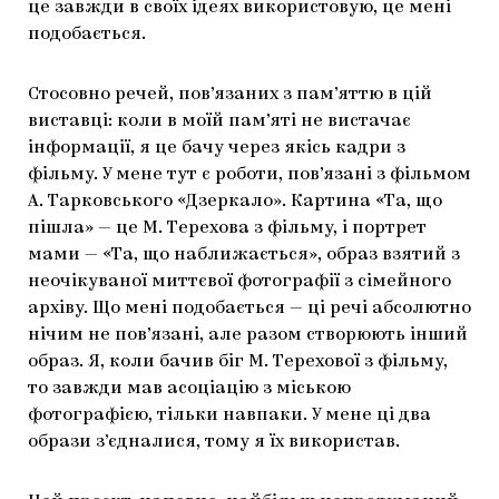
це завжди в своїх ідеях використовую, це мені
подобається.
Стосовно речей, пов’язаних з пам’яттю в цій
виставці: коли в моїй пам’яті не вистачає
інформації, я це бачу через якісь кадри з
фільму. У мене тут є роботи, пов’язані з фільмом
А. Тарковського «Дзеркало». Картина «Та, що
пішла» — це М. Терехова з фільму, і портрет
мами — «Та, що наближається», образ взятий з
неочікуваної миттєвої фотографії з сімейного
архіву. Що мені подобається — ці речі абсолютно
нічим не пов’язані, але разом створюють інший
образ. Я, коли бачив біг М. Терехової з фільму,
то завжди мав асоціацію з міською
фотографією, тільки навпаки. У мене ці два
образи з’єдналися, тому я їх використав.