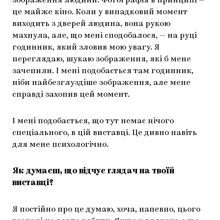
зображення людини. Фотографія в принципі —
це майже кіно. Коли у випадковий момент
виходить з дверей людина, вона рукою
махнула, але, що мені сподобалося, — на руці
годинник, який зловив мою увагу. Я
переглядаю, шукаю зображення, які б мене
зачепили. І мені подобається там годинник,
ніби найбезглуздіше зображення, але мене
справді захопив цей момент.
І мені подобається, що тут немає нічого
спеціального, в цій виставці. Це дивно навіть
для мене психологічно.
Як думаєш, що відчує глядач на твоїй
виставці?
Я постійно про це думаю, хоча, напевно, цього