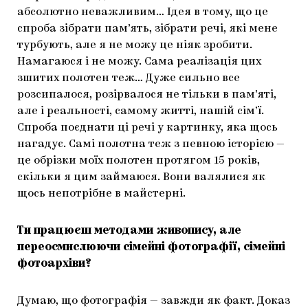
абсолютно неважливим… Ідея в тому, що це
спроба зібрати пам’ять, зібрати речі, які мене
турбують, але я не можу це ніяк зробити.
Намагаюся і не можу. Сама реалізація цих
зшитих полотен теж… Дуже сильно все
розсипалося, розірвалося не тільки в пам’яті,
але і реальності, самому житті, нашій сім’ї.
Спроба поєднати ці речі у картинку, яка щось
нагадує. Самі полотна теж з певною історією —
це обрізки моїх полотен протягом 15 років,
скільки я цим займаюся. Вони валялися як
щось непотрібне в майстерні.
Ти працюєш методами живопису, але
переосмислюючи сімейні фотографії, сімейні
фотоархіви?
Думаю, що фотографія — завжди як факт. Доказ