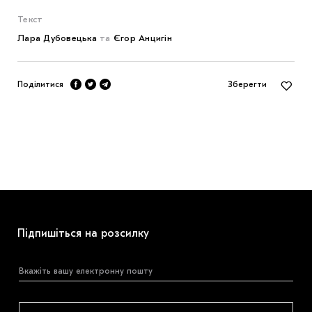
Текст
Лара Дубовецька
та
Єгор Анцигін
Поділитися
Зберегти
Підпишіться на розсилку