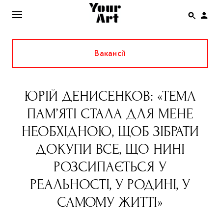
Вакансії
ENG
НОВИНИ
ЮРІЙ ДЕНИСЕНКОВ: «ТЕМА
АФІША
ПАМ’ЯТІ СТАЛА ДЛЯ МЕНЕ
ІНТЕРВ’Ю
НЕОБХІДНОЮ, ЩОБ ЗІБРАТИ
СТАТТІ
ДОКУПИ ВСЕ, ЩО НИНІ
КОЛОНКИ
РОЗСИПАЄТЬСЯ У
СПЕЦПРОЄКТИ
РЕАЛЬНОСТІ, У РОДИНІ, У
THE UKRAINIAN PAVILION AT VENICE BIENNALE
САМОМУ ЖИТТІ»
2022