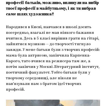
професії батьків, можливо, вплинули на вибір
твоєї професії в майбутньому, і як ти вибрав
саме шлях художника?
Народився в Києві, навчався в школі досить
посередньо, взагалі не мав ніякого бажання
вчитися. Десь в 5 класі вирішив грати на гітарі,
зайнятися музикою — до творчості тягнуло
завжди. У мене батьки були з творчих професій:
мама була актрисою, закінчила Карпенка-
Карого, тато вчився на режисера там же, а
потім закінчив у Москві Літературний інститут,
поетичний факультет. Тобто батьки були у
творчому середовищі, але ніколи не
нав’язували нам з братом ідеї творчих
професій.