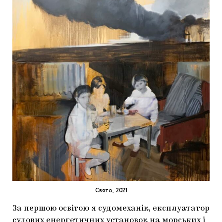
Cвято, 2021
За першою освітою я судомеханік, експлуататор
судових енергетичних установок на морських і