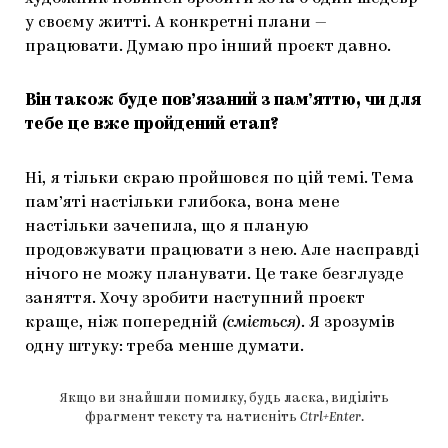
у своєму житті. А конкретні плани —
працювати. Думаю про інший проєкт давно.
Він також буде пов’язаний з пам’яттю, чи для
тебе це вже пройдений етап?
Ні, я тільки скраю пройшовся по цій темі. Тема
пам’яті настільки глибока, вона мене
настільки зачепила, що я планую
продовжувати працювати з нею. Але насправді
нічого не можу планувати. Це таке безглузде
заняття. Хочу зробити наступний проєкт
краще, ніж попередній
(сміється)
. Я зрозумів
одну штуку: треба менше думати.
Якщо ви знайшли помилку, будь ласка, виділіть
фрагмент тексту та натисніть
Ctrl+Enter
.