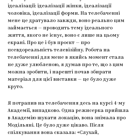
ідеалізації: ідеалізації жінки, ідеалізації
чоловіка, ідеалізації форми. На телебаченні
мене це дратувало завжди, воно реально цим
займається — проводить тему ідеального
життя, якого не існує, воно є лише на цьому
екрані. Про це і був проєкт — про
псевдореальність телевізійну. Робота на
телебаченні для мене в якийсь момент стала
не дуже улюбленою, я думав про те, що з цим
можна зробити, і нарешті почав збирати
матеріал для цієї виставки — це було дуже
круто.
Я потрапив на телебачення десь на курсі 4-му
Академії, випадково. Одна режисерка прийшла
в Академію шукати локацію, вона знімала про
Модільяні. Це було дуже цікаво. Після
спілкування вона сказала: «Слухай,