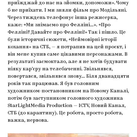
приїжджай до нас на зйомки, допоможи». Чому
б не приїхати. І ми зняли фільм про Модільяні.
Через тиждень телефонує інша режисерка,
каже: «Ми знімаємо про Фелліні…». «Про
Фелліні? Давайте про Фелліні!» Так і пішло. Це
були історичні сюжети, «Неймовірні історії
кохання» на СТБ, — я потрапив на цей проєкт, і
він мене купив саме цікавими персонажами. В
результаті засмоктало, але я не хотів будувати
ніяку кар’єру на телебаченні. Звільнявся,
повертався, звільнявся знову… Біля дванадцяти
років так працював. Я був головним
художником-постановником на Новому Каналі,
потім був заступником головного художника
StarLightMedia Production — ICTV, Новий Канал,
СТБ (до карантину). Це робота, просто робота,
важка, нервова.