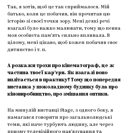
Так, я хотів, щоб це так сприймалося. Мій
батько, коли це побачив, він прочитав цю
історію зі своєї точки зору. Мені деякі речі
взагалі було важко малювати, тому що певна
моя особиста пам’ять сильно впливала. В
цілому, мені цікаво, щоб кожен побачив своє
дитинство і т. п.
А розкажи трохи про кінематограф, це ж
частина твоєї кар’єри. Як взагалі воно
вплітається в практику? Тому що попередня
виставка у шоколадному будинку була про
кіновиробництво, про змішання оптики.
На минулій виставці Stage, з одного боку, я
намагався говорити про загальнолюдські
теми, які наче турбують людину, але через
призму телевізійного нав’язування та