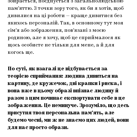
збирається, поєднується з загальнолюдською
пам’яттю. З точки зору того, як би я хотів, щоб
дивилися на ці роботи — краще дивитися без
якихось персоналій. Так, в основному тут моя
сім’я або зображення, пов’язані з моєю
родиною, але я хочу, щоб це сприймалося як
щось особисте не тільки для мене, а й для
когось ще.
По суті, як взагалі це відбувається за
теорією сприймання: людина дивиться на
картину, де кружечок, дві крапки і риска, і
вона вже в цьому образі впізнає людину й
разом з цим починає експортувати себе в це
зображення. Це неминуче. Зрозуміло, що десь
присутня твоя персональна пам’ять, але
будемо чесні, ми ж не знаємо цих людей, вони
для нас просто образи.