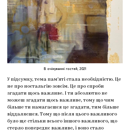
В очікуванні гостей, 2021
У підсумку, тема пам’яті стала необхідністю. Це
не про ностальгію зовсім. Це про спроби
згадати щось важливе. І ти абсолютно не
можеш згадати щось важливе, тому що чим
більше ти намагаєшся це згадати, тим більше
віддаляєшся. Тому що після цього важливого
було ще стільки всього іншого важливого, що
стерло попереднє важливе, і воно стало