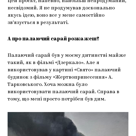
Цей проєкт, напевно, найбільш непродуманий,
несвідомий. Я не продумував досконально
якусь ідею, воно все у мене самостійно
зв’язується в результаті.
А про палаючий сарай розкажеш?
Палаючий сарай був у моєму дитинстві майже
такий, як в фільмі «Дзеркало». Але я
використовував у картині «Свято» палаючий
будинок з фільму «Жертвопринесення» А.
Тарковського. Хоча можна було
використовувати палаючий сарай. Справа в
тому, що мені просто потрібен був дим.