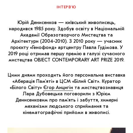
МАРІУПОЛЬСЬКІ МАРГІНАЛІЇ
ІНТЕРВ’Ю
ДОСЛІДНИЦЬКА ПЛАТФОРМА
Юрій Денисенков — київський живописець,
ЗАПАЛЕННЯ
народився 1985 року. Здобув освіту в Національній
Академії Образотворчого Мистецтва та
CARPATHIAN CULT ПРО РІЗДВЯНІ СВЯТА
Архітектури (2004-2010). З 2010 року — учасник
проєкту «Генофонд» артцентру Павла Гудімова. У
2019 році отримав першу премію в галузі сучасного
мистецтва OBJECT CONTEMPORARY ART PRIZE 2019.
Цими днями проходить його персональна виставка
«Аберація Пам’яті» в ЦСМ «Білий Світ». Куратор
«Білого Світу»
Єгор Анцигін
та мистецтвознавиця
Лара Дубовецька поговорили з Юрієм
Денисенковим про пам’ять і забуття, химерні
механізми людського сприймання та
кінематографічні прийоми в живописі.