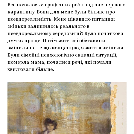
Все почалось з графічних робіт під час першого
карантину. Вони для мене були більше про
псевдореальність. Мене цікавило питання:
скільки залишилось реального в
псевдореальному середовищі? Була початкова
думка про це. Потім життєві обставини
змінили не те що концепцію, а життя змінили.
Були сімейні психологічно складні ситуації,
померла мама, почалися речі, які почали
хвилювати більше.