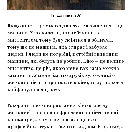
Та, що пішла, 2021
Якщо кіно — це мистецтво, то телебачення — це
машина. Хто скаже, що телебачення є
мистецтвом, тому буду сміятися в обличчя,
тому що це машина, яка стирає і забуває
людей, і люди не потрібні, потрібні гвинтики
машини, які будуть це робити. Кіно — це велике
мистецтво, це річ, якою мене так само можна
заманити. У мене багато друзів художників-
живописців, що працюють в кіно, тому що вони
кайфонули від цього.
Говорячи про використання кіно в моєму
живописі — це певна фрагментарність, певні
кінокадри, якими бачиш, але це вже
професійна штука — бачити кадром. В цілому, я