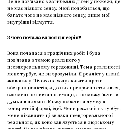
Це не пов’язано з загибеллю дітей у пожежі, це
не має ніякого сенсу. Мені подобається, що
багато чого не має ніякого сенсу, лише мої
внутрішні відчуття.
З чого почалася вся ця серія?
Вона почалася з графічних робіт і була
пов’язана з темою реального у
псевдореальному середовищі. Тема реальності
мене турбує, як ви зрозуміли. Я реаліст у плані
живопису. Нічого не хочу сказати проти
абстракціоністів, я до них прекрасно ставлюся,
але мені не вистачає емоції, я не можу бачити
думки в плямах. Можу побачити думку в
конкретній формі, ідеї. Мене реальність турбує,
мене цікавлять ці зв’язки псевдореального і
реального, як воно зав’язується в людському