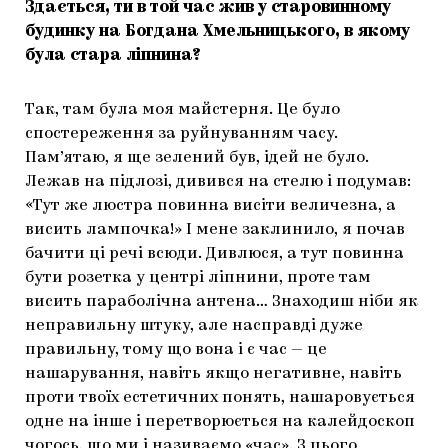
Здається, ти в той час жив у старовинному
будинку на Богдана Хмельницького, в якому
була стара ліпнина?
Так, там була моя майстерня. Це було
спостереження за руйнуванням часу.
Пам’ятаю, я ще зелений був, ідей не було.
Лежав на підлозі, дивився на стелю і подумав:
«Тут же люстра повинна висіти величезна, а
висить лампочка!» І мене заклинило, я почав
бачити ці речі всюди. Дивлюся, а тут повинна
бути розетка у центрі ліпнини, проте там
висить параболічна антена… Знаходиш ніби як
неправильну штуку, але насправді дуже
правильну, тому що вона і є час — це
нашарування, навіть якщо негативне, навіть
проти твоїх естетичних понять, нашаровується
одне на інше і перетворюється на калейдоскоп
чогось, що ми і називаємо «час». З цього