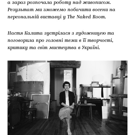
а зараз розпочала роботу над живописом.
Результат ми зможемо побачити восени на
персональній виставці у The Naked Room.
Настя Калита зустрілася з художницею та
поговорила про головні теми в її творчості,
критику та світ мистецтва в Україні.