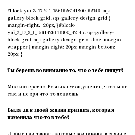
#block-yui_3_17_2_1_1561626141800_62143 .sqs-
gallery-block-grid .sqs-gallery-design-grid {
margin-right: -20px; } #block-
yui_3_17_2_1_1561626141800_62143 .sqs-gallery-
block-grid .sqs-gallery-design-grid-slide .margin-
wrapper { margin-right: 20px; margin-bottom:
20px; }
Ты берешь во внимание то, что о тебе пишут?
Мне интересно. Возникает ощущение, что ты не
сам и не зря что-то делаешь.
Была ли в твоей жизни критика, которая
изменила что-то в тебе?
Любые разговоры, которые возникают в связи с