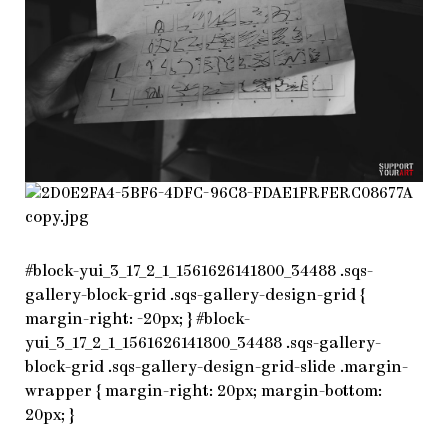
#block-yui_3_17_2_1_1561626141800_34488 .sqs-
gallery-block-grid .sqs-gallery-design-grid {
margin-right: -20px; } #block-
yui_3_17_2_1_1561626141800_34488 .sqs-gallery-
block-grid .sqs-gallery-design-grid-slide .margin-
wrapper { margin-right: 20px; margin-bottom:
20px; }