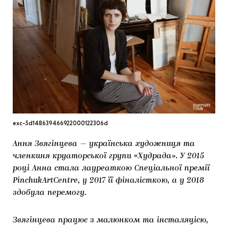
МАРІУПОЛЬСЬКІ МАРГІНАЛІЇ
ДОСЛІДНИЦЬКА ПЛАТФОРМА
ЗАПАЛЕННЯ
CARPATHIAN CULT ПРО РІЗДВЯНІ СВЯТА
exc-5d148639466922000122306d
Ання Звягінцева — українська художниця та
членкиня круаторської групи «Худрада». У 2015
році Анна стала лауреаткою Спеціальної премії
PinchukArtCentre, у 2017 її фіналісткою, а у 2018
здобула перемогу.
Звягінцева працює з малюнком та інсталяцією,