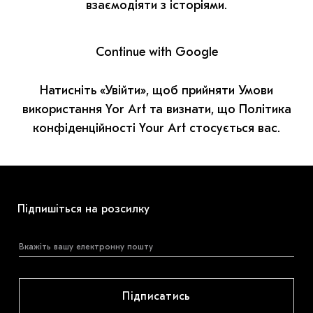
МАРІУПОЛЬСЬКІ МАРГІНАЛІЇ
взаємодіяти з історіями.
ДОСЛІДНИЦЬКА ПЛАТФОРМА
Continue with Google
ЗАПАЛЕННЯ
Натисніть «Увійти», щоб прийняти Умови
CARPATHIAN CULT ПРО РІЗДВЯНІ СВЯТА
використання Yor Art та визнати, що Політика
конфіденційності Your Art стосується вас.
Підпишіться на розсилку
Підписатись