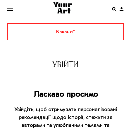
Вакансії
ENG
НОВИНИ
АФІША
УВІЙТИ
ІНТЕРВ’Ю
СТАТТІ
Ласкаво просимо
КОЛОНКИ
СПЕЦПРОЄКТИ
Увійдіть, щоб отримувати персоналізовані
THE UKRAINIAN PAVILION AT VENICE BIENNALE
рекомендації щодо історії, стежити за
2022
авторами та улюбленими темами та