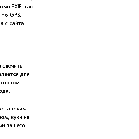
ми EXIF, так
 по GPS.
 с сайта.
включить
елается для
вторном
ода.
 установим
ом, куки не
ии вашего