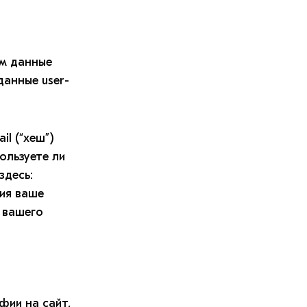
ем данные
данные user-
l (“хеш”)
ользуете ли
здесь:
рия ваше
 вашего
фии на сайт,