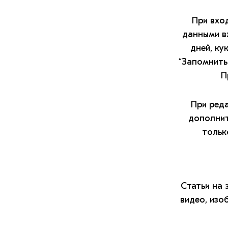
При вхо
данными вх
дней, ку
“Запомнить 
П
При реда
дополнит
тольк
Статьи на 
видео, изо