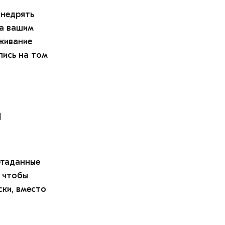
внедрять
за вашим
живание
лись на том
и
етаданные
, чтобы
ки, вместо