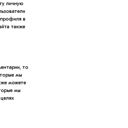
ту личную
льзователи
 профиля в
айта также
ментарии, то
оторые мы
кже можете
торые мы
 целях