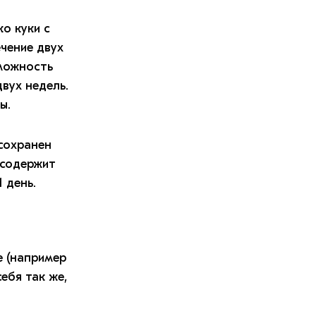
о куки с
ечение двух
зможность
двух недель.
ы.
 сохранен
 содержит
 день.
е (например
ебя так же,