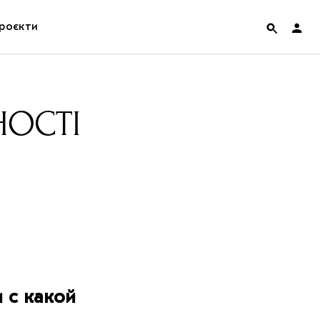
роєкти
rainian Pavilion at Venice Biennale 2022
НОСТІ
ольські маргіналії
дницька платформа
ення
hian Cult про різдвяні свята
 с какой