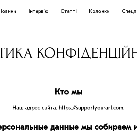
Новини
Інтерв’ю
Статті
Колонки
Спецп
Афіша
The Uk
ТИКА КОНФІДЕНЦІЙ
Маріуп
Дослі
Запал
Кто мы
Carpat
Наш адрес сайта: https://supportyourart.com.
ерсональные данные мы собираем и