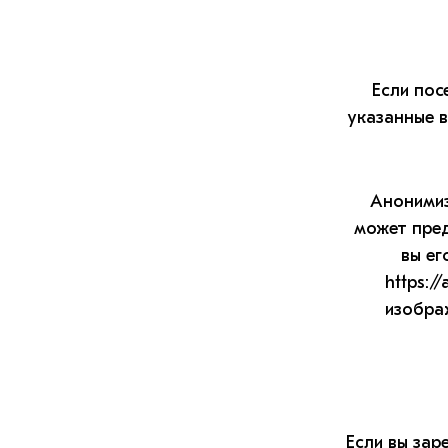
Если пос
указанные в
Анонимиз
может пред
вы ег
https:/
изобра
Если вы зар