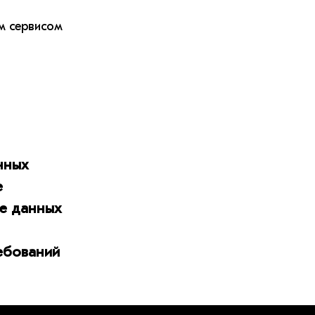
м сервисом
нных
е
ве данных
ебований