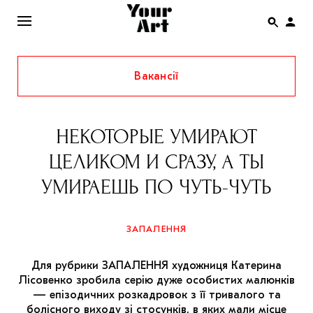
Вакансії
ENG
НОВИНИ
НЕКОТОРЫЕ УМИРАЮТ
АФІША
ЦЕЛИКОМ И СРАЗУ, А ТЫ
ІНТЕРВ’Ю
УМИРАЕШЬ ПО ЧУТЬ-ЧУТЬ
СТАТТІ
КОЛОНКИ
ЗАПАЛЕННЯ
СПЕЦПРОЄКТИ
Для рубрики ЗАПАЛЕННЯ художниця Катерина
THE UKRAINIAN PAVILION AT VENICE BIENNALE
Лісовенко зробила серію дуже особистих малюнків
2022
— епізодичних розкадровок з її тривалого та
болісного виходу зі стосунків, в яких мали місце