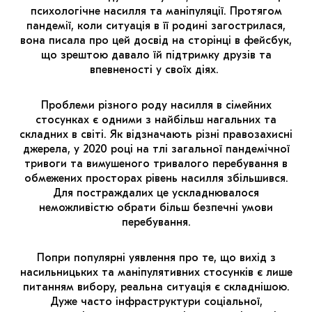
МАРІУПОЛЬСЬКІ МАРГІНАЛІЇ
психологічне насилля та маніпуляції. Протягом
пандемії, коли ситуація в її родині загострилася,
ДОСЛІДНИЦЬКА ПЛАТФОРМА
вона писала про цей досвід на сторінці в фейсбук,
що зрештою давало їй підтримку друзів та
ЗАПАЛЕННЯ
впевненості у своїх діях.
CARPATHIAN CULT ПРО РІЗДВЯНІ СВЯТА
Проблеми різного роду насилля в сімейних
стосунках є одними з найбільш нагальних та
складних в світі. Як відзначають різні правозахисні
джерела, у 2020 році на тлі загальної пандемічної
тривоги та вимушеного тривалого перебування в
обмежених просторах рівень насилля збільшився.
Для постраждалих це ускладнювалося
неможливістю обрати більш безпечні умови
перебування.
Попри популярні уявлення про те, що вихід з
насильницьких та маніпулятивних стосунків є лише
питанням вибору, реальна ситуація є складнішою.
Дуже часто інфраструктури соціальної,