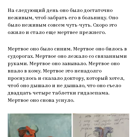
На следующий день оно было достаточно
неживым, чтоб забрать его в больницу. Оно
было неживым совсем чуть-чуть. Скоро это
ожило и стало еще мертвее прежнего.
Мертвое оно было синим. Мертвое оно билось в
судорогах. Мертвое оно лежало со связанными
руками. Мертвое оно завывало. Мертвое оно
впало в кому. Мертвое это ненадолго
проснулось и сказало доктору, который хотел,
чтоб оно дышало и не дышало, что оно съело
двадцать четыре таблетки гидазепама.
Мертвое оно снова уснуло.