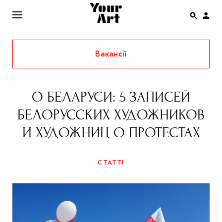
Вакансії
ENG
НОВИНИ
О БЕЛАРУСИ: 5 ЗАПИСЕЙ
АФІША
БЕЛОРУССКИХ ХУДОЖНИКОВ
ІНТЕРВ’Ю
И ХУДОЖНИЦ О ПРОТЕСТАХ
СТАТТІ
КОЛОНКИ
СТАТТІ
СПЕЦПРОЄКТИ
THE UKRAINIAN PAVILION AT VENICE BIENNALE
2022