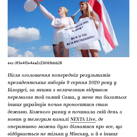
МАРІУПОЛЬСЬКІ МАРГІНАЛІЇ
ДОСЛІДНИЦЬКА ПЛАТФОРМА
ЗАПАЛЕННЯ
CARPATHIAN CULT ПРО РІЗДВЯНІ СВЯТА
exc-5f3e415e4ea2c236161bbb28
Після оголошення попередніх результатів
президентських виборів 9 серпня 2020 року у
Білорусі, за якими з величезним відривом
перемагав той самий Саша, у мене та багатьох
інших українців почав проноситися стан
дежавю. Кожного ранку я починала свій день з
новин у телеграм-каналі
NEXTA Live
, де
оперативно можна було дізнатися про все, що
відбувається не тільки у Мінську, а й в інших