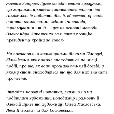
містах Білорусі. Дуже швидко стало зрозуміло,
що мирними протести залишилися тільки для
самих людей: побиття дітей, вбивства, криваві
допити, ґвалтування жінок і чоловіків,
травмування і т. д. — усе це основні методи
Олександра Лукашенко залишити позицію
президента країни за собою.
Ми поговорили з культурними діячами Білорусі,
більшість з яких зараз знаходяться на місці
подій, про те, як вони проживають цей досвід, у
якому стані знаходяться та що для них значать
протести.
Читайте короткі нотатки, якими з нами
поділилися художники Володимир Грамович й
Олексій Лунєв та художниці Ольга Масловська,
Леся Пчьолка та Оля Сосновська.