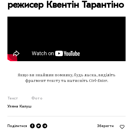
режисер Квентін Тарантіно
Якщо ви знайшли помилку, будь ласка, виділіть
фрагмент тексту та натисніть
Ctrl+Enter
.
Текст
Фото
Уляна Калуш
Поділитися
Зберегти