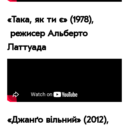
«Така, як ти є» (1978),
режисер Альберто
Латтуада
«Джанґо вільний» (2012),