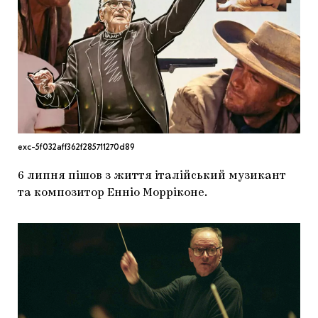
МАРІУПОЛЬСЬКІ МАРГІНАЛІЇ
ДОСЛІДНИЦЬКА ПЛАТФОРМА
ЗАПАЛЕННЯ
CARPATHIAN CULT ПРО РІЗДВЯНІ СВЯТА
exc-5f032aff362f285711270d89
6 липня пішов з життя італійський музикант
та композитор Енніо Морріконе.