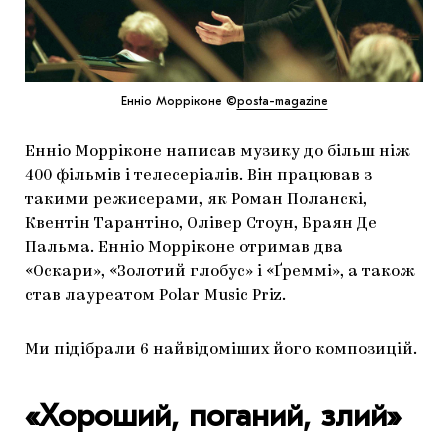
Енніо Морріконе ©
posta-magazine
Енніо Морріконе написав музику до більш ніж
400 фільмів і телесеріалів. Він працював з
такими режисерами, як Роман Поланскі,
Квентін Тарантіно, Олівер Стоун, Браян Де
Пальма. Енніо Морріконе отримав два
«Оскари», «Золотий глобус» і «Ґреммі», а також
став лауреатом Polar Music Priz.
Ми підібрали 6 найвідоміших його композицій.
«Хороший, поганий, злий»