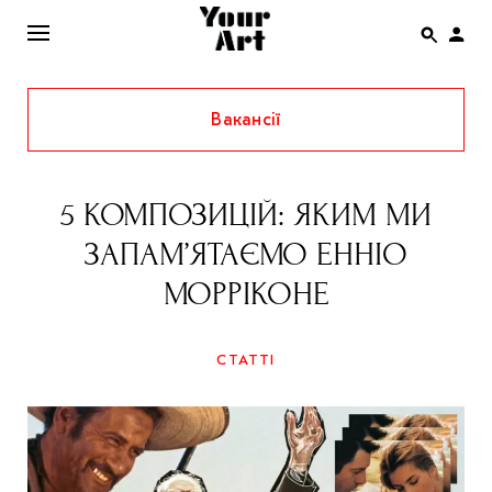
Вакансії
ENG
НОВИНИ
5 КОМПОЗИЦІЙ: ЯКИМ МИ
АФІША
ЗАПАМ’ЯТАЄМО ЕННІО
ІНТЕРВ’Ю
МОРРІКОНЕ
СТАТТІ
КОЛОНКИ
СТАТТІ
СПЕЦПРОЄКТИ
THE UKRAINIAN PAVILION AT VENICE BIENNALE
2022