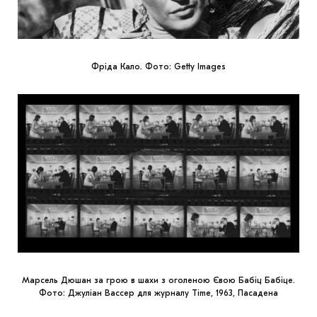
Фріда Кало. Фото: Getty Images
Марсель Дюшан за грою в шахи з оголеною Євою Бабіц Бабіце.
Фото: Джуліан Вассер для журналу Time, 1963, Пасадена