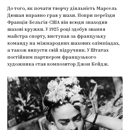
До того, як почати творчу діяльність Марсель
Дюшан вправно грав у шахи. Попри переїзди
Франція-Бельгія-США він всюди знаходив
шахові кружки. У 1925 році здобув звання
майстра спорту, виступав за французьку
команду на міжнародних шахових олімпіадах,
а також випусти свій підручник. У Штатах
постійним партнером французького
художника став композитор Джон Кейдж.