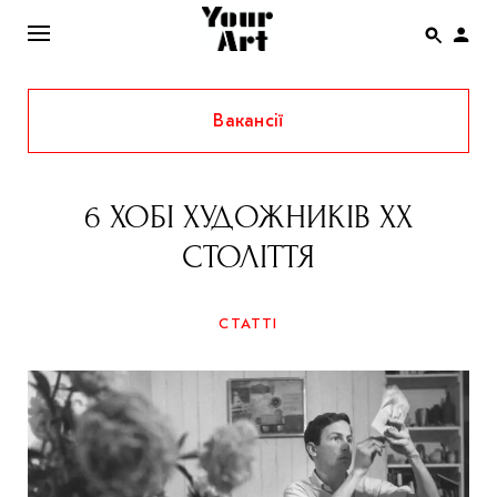
Вакансії
ENG
НОВИНИ
6 ХОБІ ХУДОЖНИКІВ ХХ
АФІША
СТОЛІТТЯ
ІНТЕРВ’Ю
СТАТТІ
СТАТТІ
КОЛОНКИ
СПЕЦПРОЄКТИ
THE UKRAINIAN PAVILION AT VENICE BIENNALE
2022