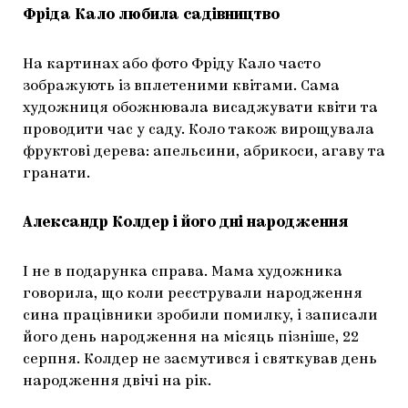
Фріда Кало любила садівництво
На картинах або фото Фріду Кало часто
зображують із вплетеними квітами. Сама
художниця обожнювала висаджувати квіти та
проводити час у саду. Коло також вирощувала
фруктові дерева: апельсини, абрикоси, агаву та
гранати.
Александр Колдер і його дні народження
І не в подарунка справа. Мама художника
говорила, що коли реєстрували народження
сина працівники зробили помилку, і записали
його день народження на місяць пізніше, 22
серпня. Колдер не засмутився і святкував день
народження двічі на рік.