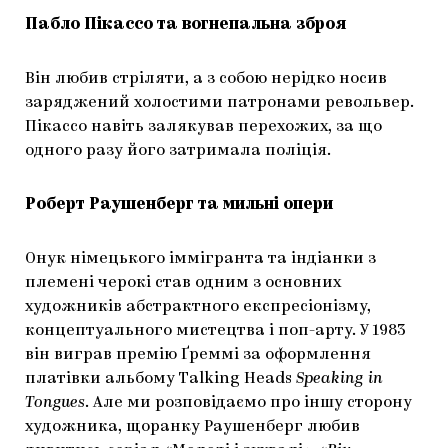
Пабло Пікассо та вогнепальна зброя
Він любив стріляти, а з собою нерідко носив
заряджений холостими патронами револьвер.
Пікассо навіть залякував перехожих, за що
одного разу його затримала поліція.
Роберт Раушенберг та мильні опери
Онук німецького іммігранта та індіанки з
племені черокі став одним з основних
художників абстрактного експресіонізму,
концептуального мистецтва і поп-арту. У 1983
він виграв премію Ґреммі за оформлення
платівки альбому Talking Heads
Speaking in
Tongues
. Але ми розповідаємо про іншу сторону
художника, щоранку Раушенберг любив