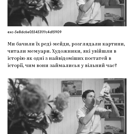
МАРІУПОЛЬСЬКІ МАРГІНАЛІЇ
ДОСЛІДНИЦЬКА ПЛАТФОРМА
ЗАПАЛЕННЯ
exc-5e8dc6e055453177c4d15909
CARPATHIAN CULT ПРО РІЗДВЯНІ СВЯТА
Ми бачили їх реді-мейди, розглядали картини,
читали мемуари. Художники, які увійшли в
історію як одні з найвідоміших постатей в
історії, чим вони займалисья у вільний час?