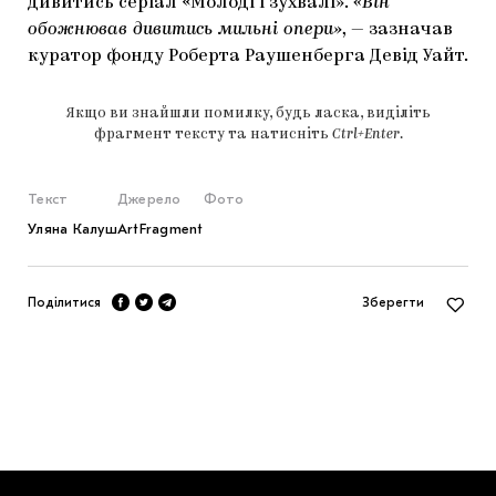
дивитись серіал «Молоді і зухвалі».
«Він
обожнював дивитись мильні опери»
, — зазначав
куратор фонду Роберта Раушенберга Девід Уайт.
Якщо ви знайшли помилку, будь ласка, виділіть
фрагмент тексту та натисніть
Ctrl+Enter
.
Текст
Джерело
Фото
Уляна Калуш
ArtFragment
Поділитися
Зберегти