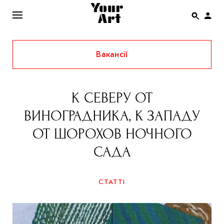
Вакансії
ENG
НОВИНИ
К СЕВЕРУ ОТ
АФІША
ВИНОГРАДНИКА, К ЗАПАДУ
ІНТЕРВ’Ю
ОТ ШОРОХОВ НОЧНОГО
СТАТТІ
САДА
КОЛОНКИ
СПЕЦПРОЄКТИ
СТАТТІ
THE UKRAINIAN PAVILION AT VENICE BIENNALE
2022