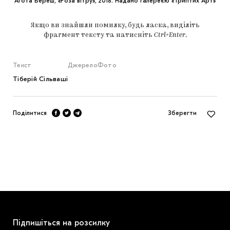
Агота Вереш, «Роза вітру», 2018. Надано галереєю «Триптих Арт»
Якщо ви знайшли помилку, будь ласка, виділіть
фрагмент тексту та натисніть
Ctrl+Enter
.
Текст
Джерело
Фото
Тіберій Сільваші
Поділитися
Зберегти
Підпишіться на розсилку