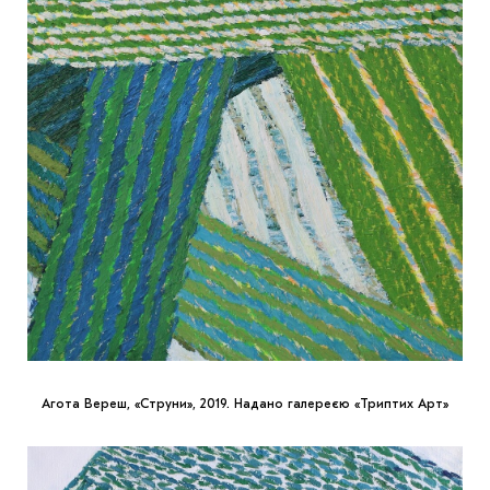
Агота Вереш, «Струни», 2019. Надано галереєю «Триптих Арт»