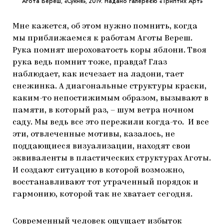
Агота Вереш, «Сукня», 2019. Надано галереєю «Триптих Арт»
Мне кажется, об этом нужно помнить, когда
мы приближаемся к работам Аготы Вереш.
Рука помнят шероховатость коры яблони. Твоя
рука ведь помнит тоже, правда? Глаз
наблюдает, как исчезает на ладони, тает
снежинка. А диагональные структуры краски,
каким-то непостижимым образом, вызывают в
памяти, в который раз, – шум ветра ночном
саду. Мы ведь все это пережили когда-то. И все
эти, отвлеченные мотивы, казалось, не
поддающиеся визуализации, находят свои
эквиваленты в пластических структурах Аготы.
И создают ситуацию в которой возможно,
восстанавливают тот утраченный порядок и
гармонию, которой так не хватает сегодня.
Современный человек ощущает избыток