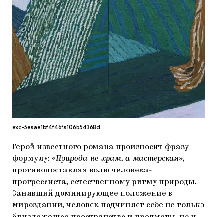
МАРІУПОЛЬСЬКІ МАРГІНАЛІЇ
ДОСЛІДНИЦЬКА ПЛАТФОРМА
ЗАПАЛЕННЯ
CARPATHIAN CULT ПРО РІЗДВЯНІ СВЯТА
exc-5eaae1bf4f46fa106b54368d
Герой известного романа произносит фразу-
формулу:
«Природа не храм, а мастерская»
,
противопоставляя волю человека-
прогрессиста, естественному ритму природы.
Занявший доминирующее положение в
мироздании, человек подчиняет себе не только
близлежащее пространство и предметы, но и