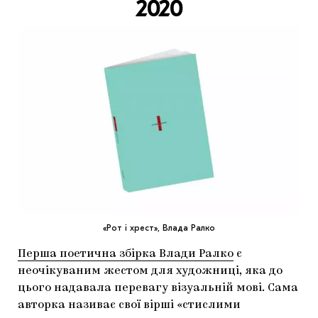
2020
«Рот і хрест», Влада Ралко
Перша поетична збірка Влади Ралко
є
неочікуваним жестом для художниці, яка до
цього надавала перевагу візуальній мові. Сама
авторка називає свої вірші «стислими