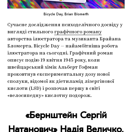
Bicycle Day, Brian Blomerth
Сучасне дослідження психоделічного досвіду у
вигляді стильного
графічного роману
авторства ілюстратора та музиканта Брайана
Бломерта. Bicycle Day — найамбітніша робота
ілюстратора на сьогодні. Графічний роман
описує подію 19 квітня 1943 року, коли
швейцарський хімік Альберт Гофман
проковтнув експериментальну дозу нової
сполуки, відомої як діетиламід лізергінової
кислоти (LSD) і розпочав першу в світі
«велосипедну» кислотну подорож.
«Бернштейн Сергій
Натанович»
Надія Величко,