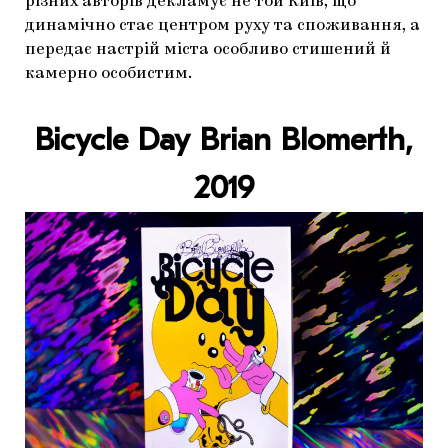
різних авторів декламує не той Київ, що
динамічно стає центром руху та споживання, а
передає настрій міста особливо стишений й
камерно особистим.
Bicycle Day
Brian Blomerth,
2019