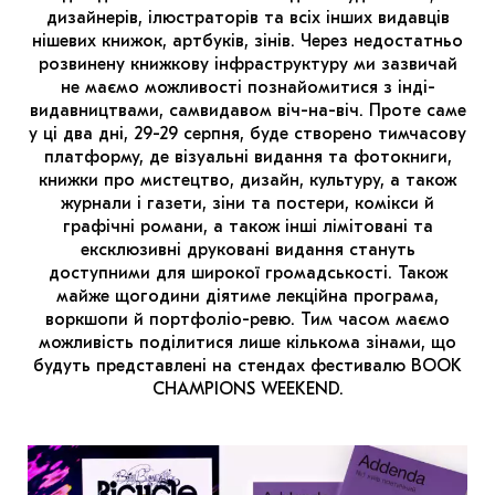
МАРІУПОЛЬСЬКІ МАРГІНАЛІЇ
дизайнерів, ілюстраторів та всіх інших видавців
нішевих книжок, артбуків, зінів. Через недостатньо
ДОСЛІДНИЦЬКА ПЛАТФОРМА
розвинену книжкову інфраструктуру ми зазвичай
не маємо можливості познайомитися з інді-
ЗАПАЛЕННЯ
видавництвами, самвидавом віч-на-віч. Проте саме
у ці два дні, 29-29 серпня, буде створено тимчасову
CARPATHIAN CULT ПРО РІЗДВЯНІ СВЯТА
платформу, де візуальні видання та фотокниги,
книжки про мистецтво, дизайн, культуру, а також
журнали і газети, зіни та постери, комікси й
графічні романи, а також інші лімітовані та
ексклюзивні друковані видання стануть
доступними для широкої громадськості. Також
майже щогодини діятиме лекційна програма,
воркшопи й портфоліо-ревю. Тим часом маємо
можливість поділитися лише кількома зінами, що
будуть представлені на стендах фестивалю BOOK
CHAMPIONS WEEKEND.