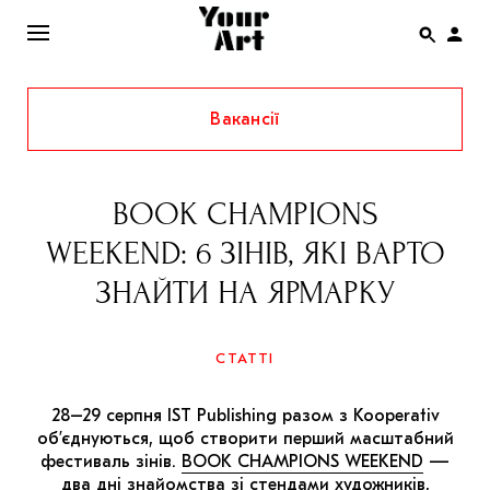
Вакансії
ENG
НОВИНИ
BOOK CHAMPIONS
АФІША
WEEKEND: 6 ЗІНІВ, ЯКІ ВАРТО
ІНТЕРВ’Ю
ЗНАЙТИ НА ЯРМАРКУ
СТАТТІ
КОЛОНКИ
СТАТТІ
СПЕЦПРОЄКТИ
28–29 серпня IST Publishing разом з Kooperativ
THE UKRAINIAN PAVILION AT VENICE BIENNALE
об’єднуються, щоб створити перший масштабний
2022
фестиваль зінів.
BOOK CHAMPIONS WEEKEND
—
два дні знайомства зі стендами художників,