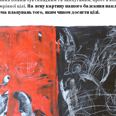
ання планів був складним та заплутаним, проте в ко
мріяної цілі.
На ясну картину нашого бажання нак
ема планувань того, яким чином досягти цілі.