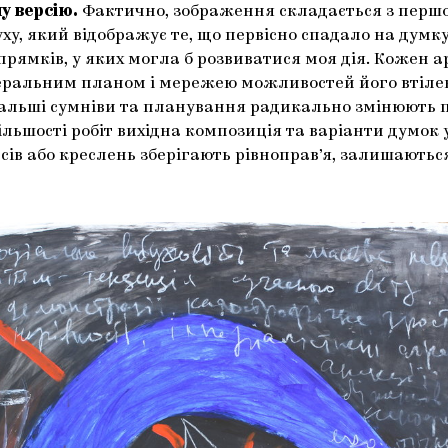
у версію.
Фактично, зображення складається з перш
ху, який відображує те, що первісно спадало на думку
ямків, у яких могла б розвиватися моя дія. Кожен а
еральним планом і мережею можливостей його втілен
альші сумніви та планування радикально змінюють 
більшості робіт вихідна композиція та варіанти думок 
сів або креслень зберігають рівноправ’я, залишають