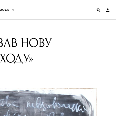
роєкти
rainian Pavilion at Venice Biennale 2022
ЗАВ НОВУ
ольські маргіналії
ИХОДУ»
дницька платформа
ення
hian Cult про різдвяні свята