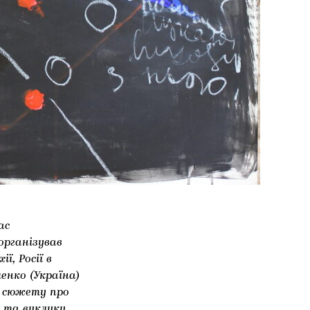
ас
 організував
ї, Росії в
енко (Україна)
о сюжету про
 та виклики