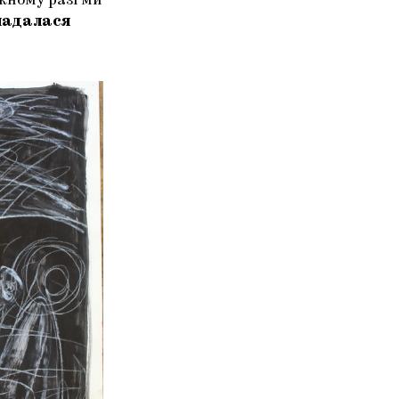
жному разі ми
ладалася