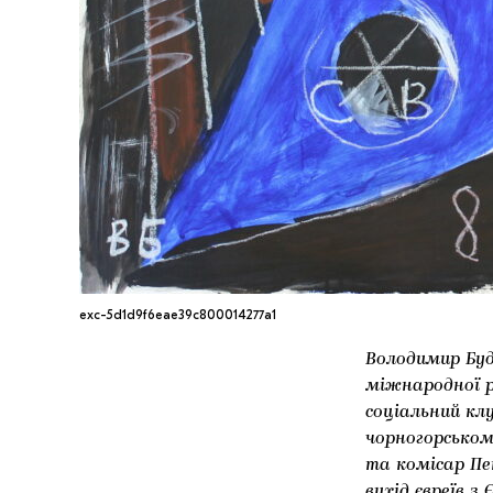
exc-5d1d9f6eae39c800014277a1
Володимир Будн
міжнародної ре
соціальний клу
чорногорськом
та комісар Пе
вихід євреїв 