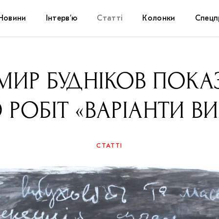
Новини
Інтерв’ю
Статті
Колонки
Спецп
Афіша
The Uk
ИР БУДНІКОВ ПОКА
Маріуп
 РОБІТ «ВАРІАНТИ В
Дослі
Запал
СТАТТІ
Carpat