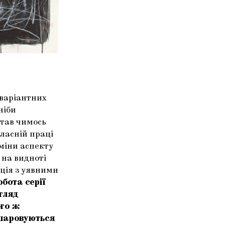
оваріантних
ніби
став чимось
власній праці
зміни аспекту
 на видноті
ція з уявними
бота серії
игляд
ого ж
ашаровуються