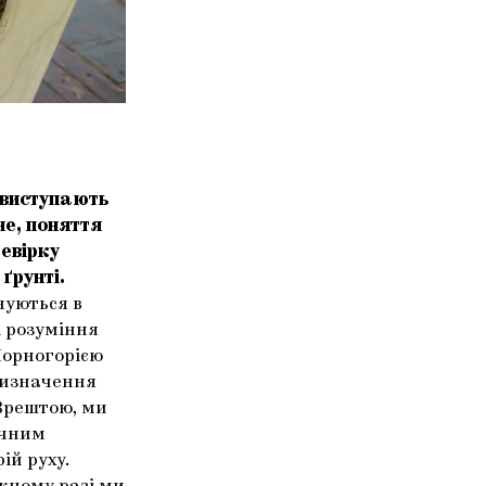
 виступають
не, поняття
ревірку
ґрунті.
нуються в
і розуміння
Чорногорією
ризначення
 Зрештою, ми
очним
й руху.