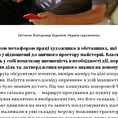
Світлина: Володимир Будніков. Надана художником.
мою метафорою праці художника в обставинах, які
 у відношенні до звичного простору майстерні. Влас
ь у собі початкову впевненість в необхідності дії, пе
 діла та затвердження першого знання на новому 
руху обґрунтовує початок, виміри наміру та цілі поєд
ви. Набуття нового досвіду оприявнює в усій інакшост
о було знаним до того. Під час планувань подорожей 
 око спільна риса, — маршрут просування до пункту п
бував виключно в виображенні тих, хто його складав.
 не дивилися на мапу та замість послуговуватись на
малювали в уяві складну мережу можливих траєкторі