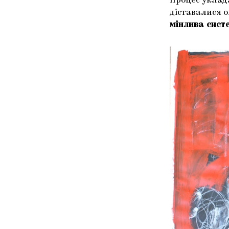
Процес уклад
діставалися о
мінлива сист