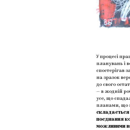
У процесі пра
планувань і в
спостерігав 
на зразок вер
до свого оста
— в жодній р
усе, що спад
планами, що н
складається 
поєднання ко
можливими в