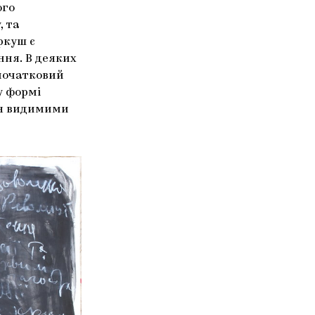
ого
, та
ркуш є
ня. В деяких
початковий
у формі
ся видимими