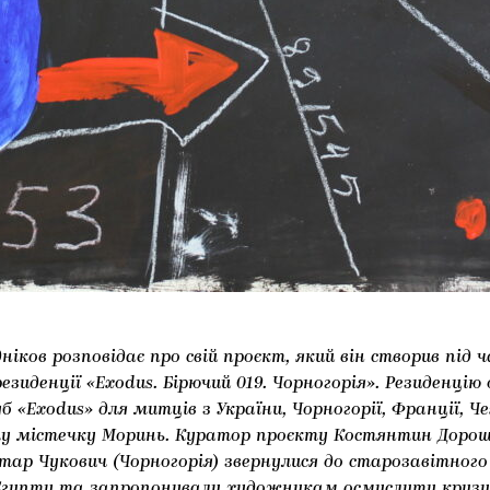
іков розповідає про свій проєкт, який він створив під ч
зиденції «Exodus. Бірючий 019. Чорногорія». Резиденцію
б «Exodus» для митців з України, Чорногорії, Франції, Чехі
у містечку Моринь. Куратор проєкту Костянтин Дорош
тар Чукович (Чорногорія) звернулися до старозавітног
з Єгипту та запропонували художникам осмислити кризи