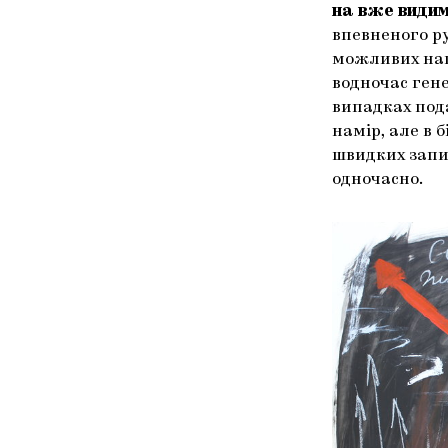
на вже видим
впевненого ру
можливих напр
водночас ген
випадках под
намір, але в 
швидких запи
одночасно.