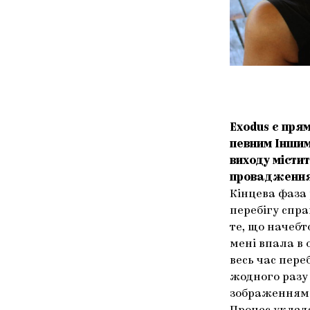
Exodus є пря
певним Іншим
виходу містит
провадженням
Кінцева фаза 
перебігу спра
те, що начебт
мені впала в
весь час пере
жодного разу
зображенням 