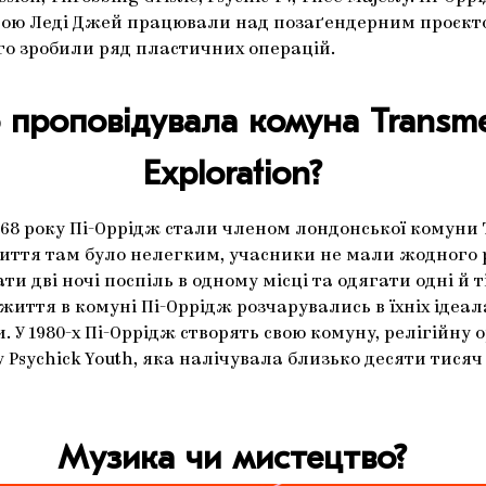
ою Леді Джей працювали над позаґендерним проєкт
кого зробили ряд пластичних операцій.
проповідувала комуна Transm
Exploration?
968 року Пі-Оррідж стали членом лондонської комуни
Життя там було нелегким, учасники не мали жодного 
и дві ночі поспіль в одному місці та одягати одні й ті
 життя в комуні Пі-Оррідж розчарувались в їхніх ідеал
. У 1980-х Пі-Оррідж створять свою комуну, релігійну 
v Psychick Youth, яка налічувала близько десяти тися
Музика чи мистецтво?