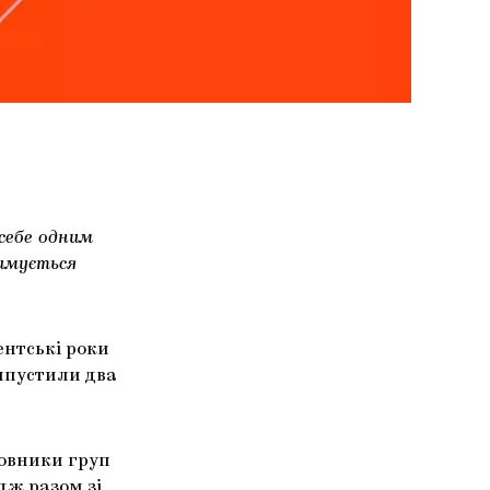
 себе одним
римується
ентські роки
ипустили два
новники груп
ідж разом зі