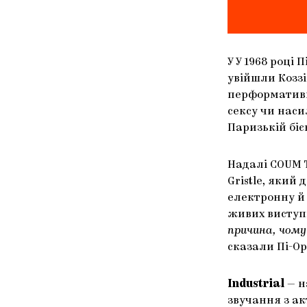
У У 1968 році
увійшли Коззі
перформативн
сексу чи наси
Паризькій біє
Надалі COUM 
Gristle, який
електронну й 
живих виступ
причина, чому
сказали Пі-Ор
Industrial
— н
звучання з а