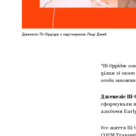
Дженезіс Пі-Оррідж з партнеркою Леді Джей
*Пі-Оррідж гов
цілим зі своє
особи множин
Дженезіс Пі
сформували п
альбоми Early
Усе життя Пі
COUM Transmiss