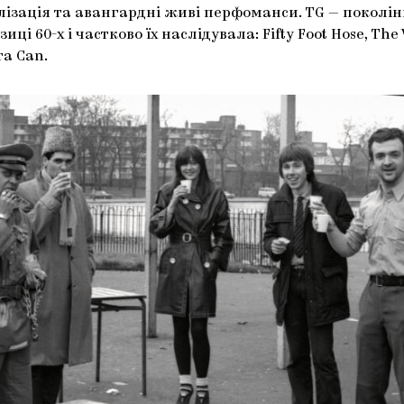
лізація та авангардні живі перфоманси. TG — поколін
иці 60-х і частково їх наслідувала: Fifty Foot Hose, The 
а Can.