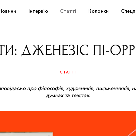
Новини
Інтерв’ю
Статті
Колонки
Спецп
Афіша
The Uk
ТИ: ДЖЕНЕЗІС ПІ-ОР
Маріуп
Дослі
СТАТТІ
Запал
повідаємо про філософів, художників, письменників, на
думках та текстах.
Carpat