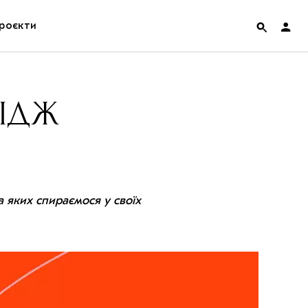
роєкти
rainian Pavilion at Venice Biennale 2022
РІДЖ
ольські маргіналії
дницька платформа
ення
 яких спираємося у своїх
hian Cult про різдвяні свята