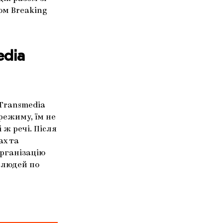
ом Breaking
edia
 Transmedia
режиму, їм не
 ж речі. Після
ах та
організацію
ч людей по