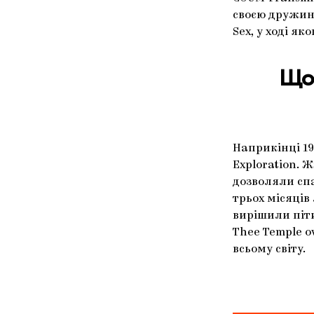
своєю дружин
Sex, у ході я
Що 
Наприкінці 1
Exploration. 
дозволяли спат
трьох місяців
вирішили піти
Thee Temple o
всьому світу.