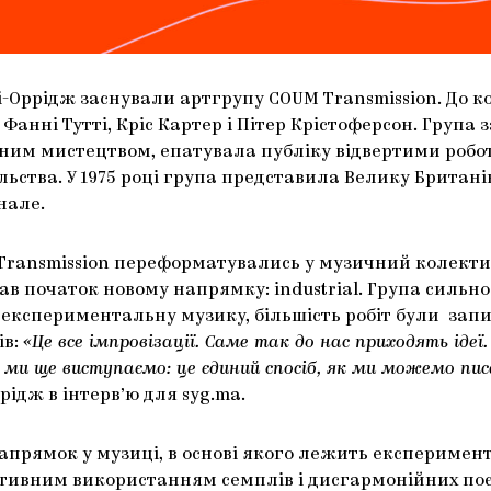
 Пі-Оррідж заснували артгрупу COUM Transmission. До 
 Фанні Тутті, Кріс Картер і Пітер Крістоферсон. Група
им мистецтвом, епатувала публіку відвертими робо
льства. У 1975 році група представила Велику Британі
нале.
Transmission переформатувались у музичний колекти
 дав початок новому напрямку: industrial. Група сильн
експериментальну музику, більшість робіт були запи
ів:
«Це все імпровізації. Саме так до нас приходять ідеї.
 ми ще виступаємо: це єдиний спосіб, як ми можемо писа
рідж в інтерв’ю для syg.ma.
апрямок у музиці, в основі якого лежить експеримен
ктивним використанням семплів і дисгармонійних поє