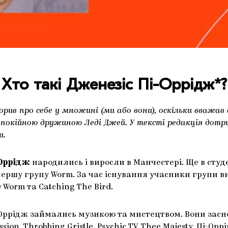
Хто такі Дженезіс Пі-Оррідж*?
орив про себе у множині (ми або вони), оскільки вважав
ю покійною дружиною Леді Джей. У тексті редакція дот
и.
-Оррідж
народились і виросли в Манчестері. Ще в студ
ершу групу Worm. За час існування учасники групи в
 Worm та Catching The Bird.
-Оррідж займались музикою та мистецтвом. Вони зас
ion, Throbbing Gristle, Psychic TV, Thee Majesty. Пі-Орр