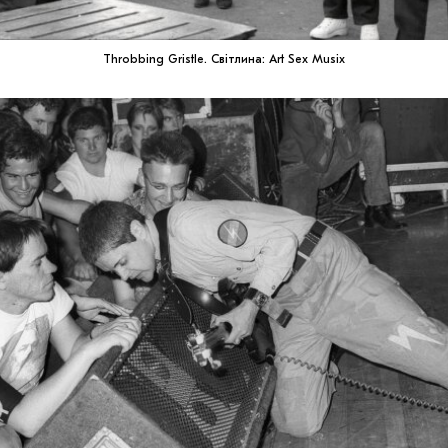
Throbbing Gristle. Світлина: Art Sex Musix