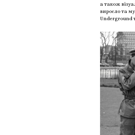
а також візуа
виросло та муз
Underground т