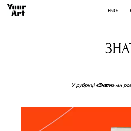
ENG
ЗНА
У рубриці
«Знати»
ми роз