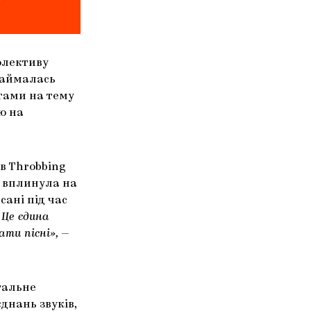
колективу
 займалась
тами на тему
ю на
в Throbbing
о вплинула на
сані під час
 Це єдина
ти пісні»,
—
тальне
днань звуків,