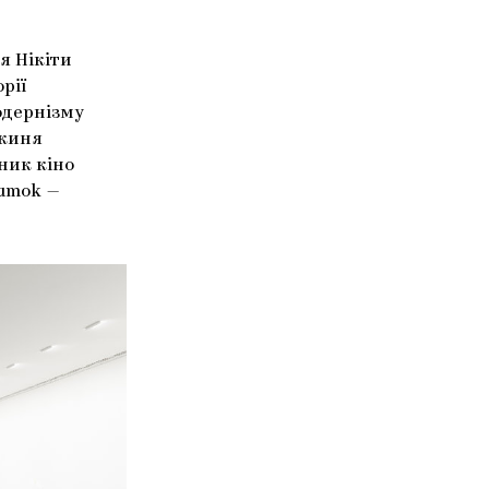
я Нікіти
рії
одернізму
икиня
ник кіно
Mumok
—