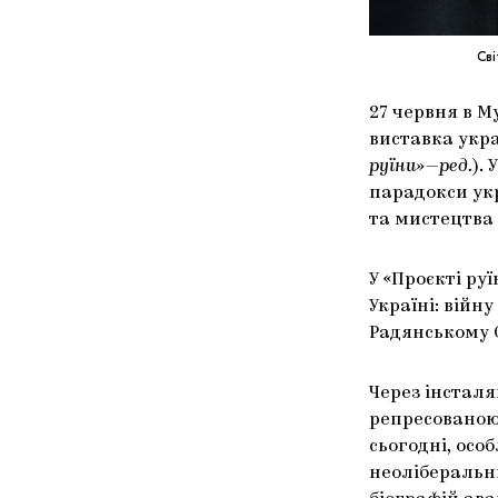
Сві
27 червня в М
виставка укра
руїни»—ред.
).
парадокси укр
та мистецтва 
У «Проєкті ру
Україні: війну
Радянському С
Через інсталя
репресованою
сьогодні, особ
неоліберальни