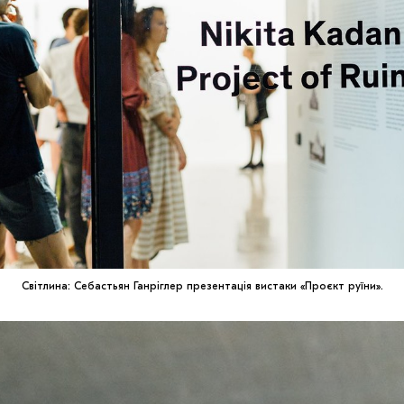
Світлина: Себастьян Ганріглер презентація вистаки «Проєкт руїни».