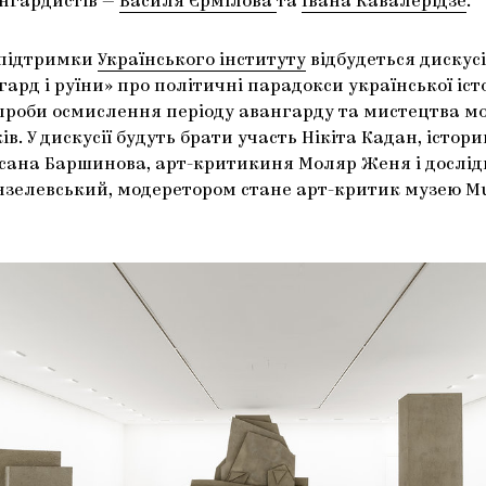
ангардистів —
Василя Єрмілова
та
Івана Кавалерідзе
.
а підтримки
Українського інституту
відбудеться дискусі
ард і руїни» про політичні парадокси української істо
спроби осмислення періоду авангарду та мистецтва м
ків. У дискусії будуть брати участь Нікіта Кадан, істор
сана Баршинова, арт-критикиня Моляр Женя і дослід
нзелевський, модеретором стане арт-критик музею 