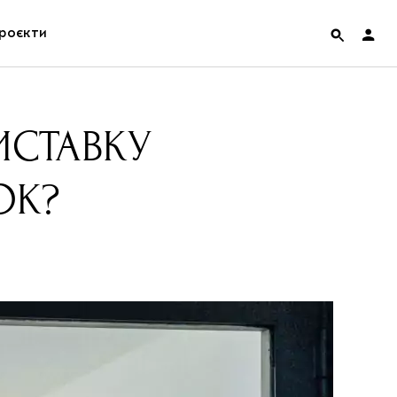
роєкти
rainian Pavilion at Venice Biennale 2022
ИСТАВКУ
ольські маргіналії
OK?
дницька платформа
ення
hian Cult про різдвяні свята