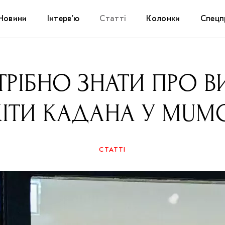
Новини
Інтерв’ю
Статті
Колонки
Спецп
Афіша
The Uk
РІБНО ЗНАТИ ПРО В
Маріуп
КІТИ КАДАНА У MUM
Дослі
Запал
СТАТТІ
Carpat