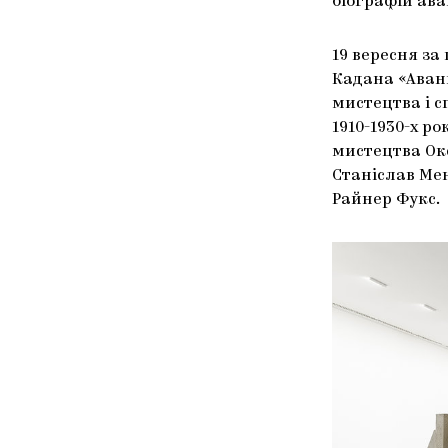
біографій ав
19 вересня з
Кадана «Аванг
мистецтва і 
1910-1930-х ро
мистецтва Ок
Станіслав Ме
Райнер Фукс.