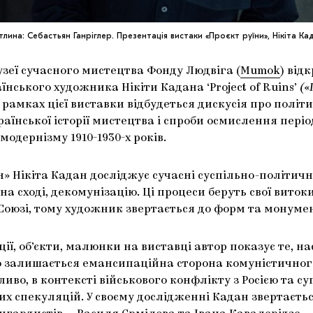
тлина: Себастьян Ганріглер. Презентація вистаки «Проєкт руїни», Нікіта Ка
узеї сучасного мистецтва Фонду Людвіга (
Mumok
) від
їнського художника Нікіти Кадана ‘Project of Ruins’
(
«
 У рамках цієї виставки відбудеться дискусія про політ
аїнської історії мистецтва і спроби осмислення пері
модернізму 1910-1930-х років.
їн» Нікіта Кадан досліджує сучасні суспільно-політичні
 на сході, декомунізацію. Ці процеси беруть свої витоки
оюзі, тому художник звертається до форм та монумент
ції, об’єкти, малюнки на виставці автор показує те, н
 залишається емансипаційна сторона комуністичног
ливо, в контексті військового конфлікту з Росією та су
х спекуляцій. У своєму дослідженні Кадан звертаєтьс