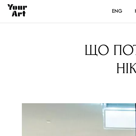
ENG
ЩО ПОТ
НІ