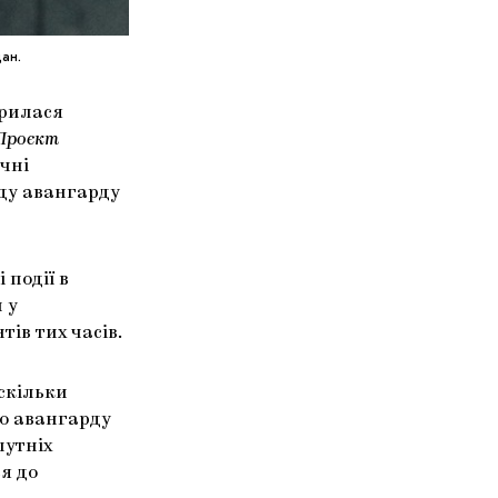
дан.
крилася
Проєкт
ичні
оду авангарду
 події в
 у
ів тих часів.
аскільки
о авангарду
путніх
я до