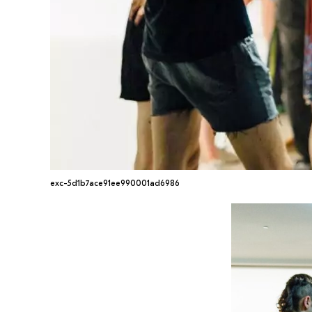
exc-5d1b7ace91ee990001ad6986