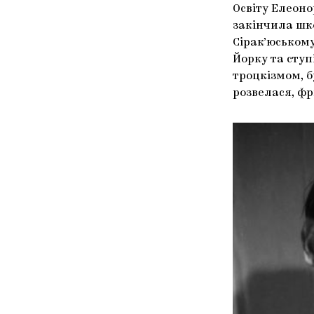
Освіту Елеоно
закінчила шко
Сірак’юському
Йорку та ступ
троцкізмом, 
розвелася, фр