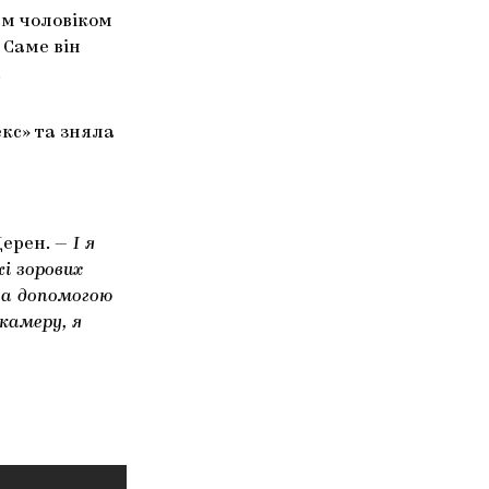
им чоловіком
Саме він
.
екс» та зняла
Дерен. —
І я
і зорових
 за допомогою
камеру, я