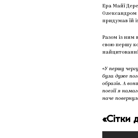
Ера Майї Дере
Олександром 
придумав їй і
Разом із ним 
свою першу ко
найцитованніш
«У першу черг
була дуже пог
образів. А вон
поезії я нама
наче повернул
«
Сітки д