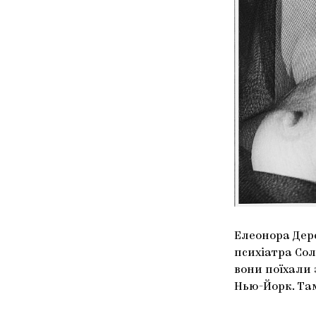
Елеонора Дере
психіатра Сол
вони поїхали 
Нью-Йорк. Та