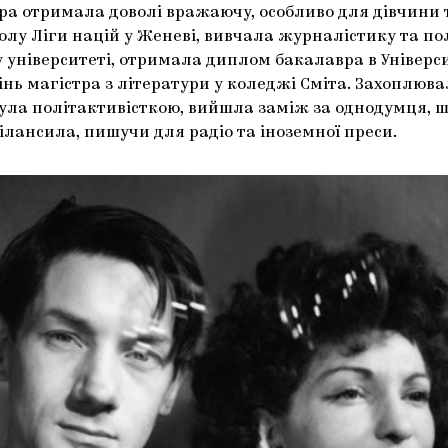
ра отримала доволі вражаючу, особливо для дівчини 
лу Ліги націй у Женеві, вивчала журналістику та по
 університеті, отримала диплом бакалавра в Універс
інь магістра з літератури у коледжі Сміта. Захоплюв
була політактивісткою, вийшла заміж за однодумця, 
ілансила, пишучи для радіо та іноземної преси.