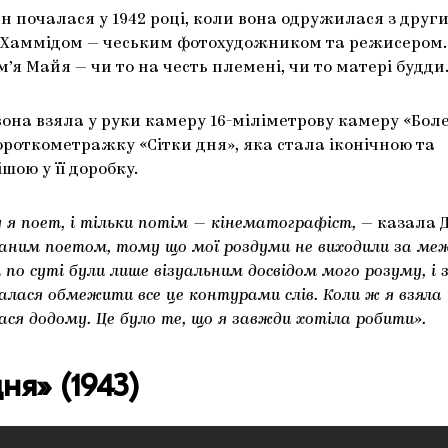
н почалася у 1942 році, коли вона одружилася з друг
Хаммідом — чеським фотохудожником та режисером. 
м’я Майя — чи то на честь племені, чи то матері будди
вона взяла у руки камеру 16-міліметрову камеру «Бол
роткометражку «Сітки дня», яка стала іконічною та
ою у її доробку.
у я поет, і тільки потім — кінематографіст,
— казала 
аним поетом, тому що мої роздуми не виходили за меж
и по суті були лише візуальним досвідом мого розуму, і
галася обмежити все це контурами слів. Коли ж я взяла 
ася додому. Це було те, що я завжди хотіла робити».
ня» (1943)