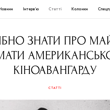
Новини
Інтерв’ю
Статті
Колонки
Спецп
Афіша
The Uk
ІБНО ЗНАТИ ПРО МА
Маріуп
МАТИ АМЕРИКАНСЬК
Дослі
КІНОАВАНГАРДУ
Запал
Carpat
СТАТТІ