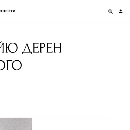
роєкти
rainian Pavilion at Venice Biennale 2022
ЙЮ ДЕРЕН
ольські маргіналії
ОГО
дницька платформа
ення
hian Cult про різдвяні свята