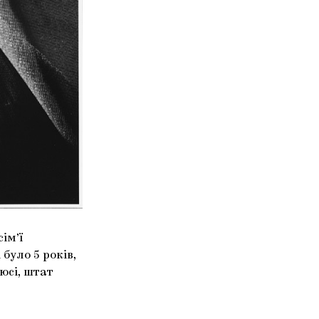
ім’ї
було 5 років,
юсі, штат