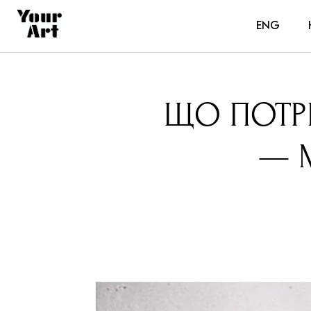
ENG
ЩО ПОТР
— 