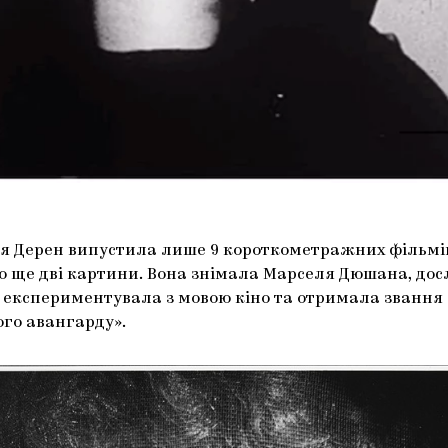
я Дерен випустила лише 9 короткометражних фільмів,
о ще дві картини. Вона знімала Марселя Дюшана, до
, експериментувала з мовою кіно та отримала звання
го авангарду».