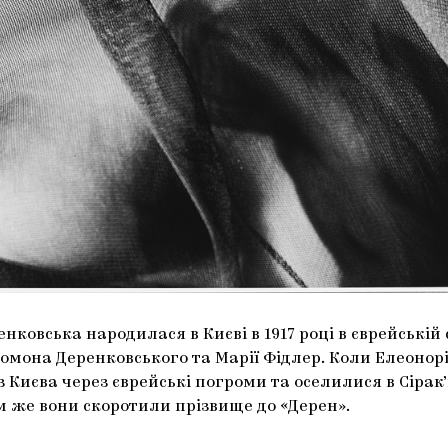
нковська народилася в Києві в 1917 році в єврейській с
омона Деренковського та Марії Фідлер. Коли Елеонорі 
з Києва через єврейські погроми та оселилися в Сірак’
м же вони скоротили прізвище до «Дерен».