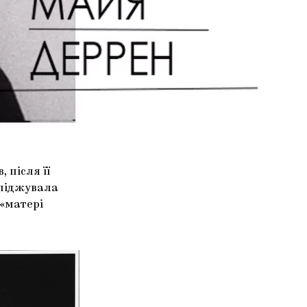
 після її
сліджувала
 «матері