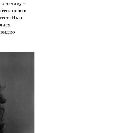
того часу —
літологію в
итеті Нью-
алася
швидко