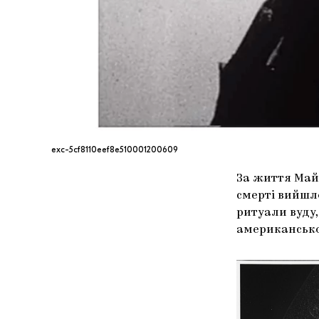
exc-5cf8110eef8e510001200609
За життя Май
смерті вийшл
ритуали вуду
американсько