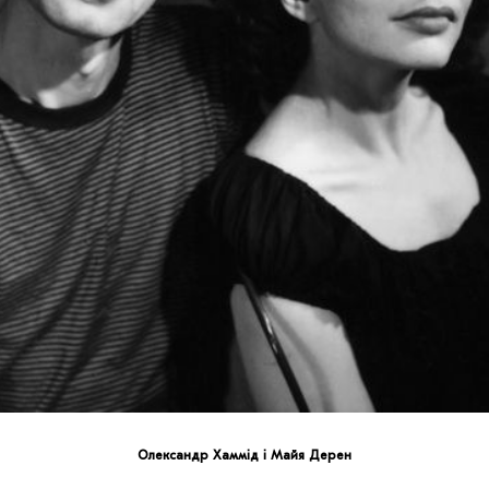
Олександр Хаммід і Майя Дерен