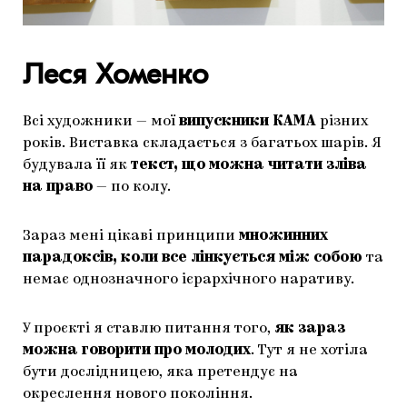
Леся Хоменко
Всі художники — мої
випускники КАМА
різних
років. Виставка складається з багатьох шарів. Я
будувала її як
текст, що можна читати зліва
на право
— по колу.
Зараз мені цікаві принципи
множинних
парадоксів, коли все лінкується між собою
та
немає однозначного ієрархічного наративу.
У проєкті я ставлю питання того,
як зараз
можна говорити про молодих
. Тут я не хотіла
бути дослідницею, яка претендує на
окреслення нового покоління.