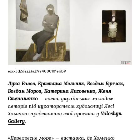
МАРІУПОЛЬСЬКІ МАРГІНАЛІЇ
ДОСЛІДНИЦЬКА ПЛАТФОРМА
ЗАПАЛЕННЯ
CARPATHIAN CULT ПРО РІЗДВЯНІ СВЯТА
exc-5d2de223a277a4000101ebb9
Лука Басов, Кристина Мельник, Богдан Бунчак,
Богдан Мороз, Катерина Лисовенко, Женя
Степаненко
— шість українських молодих
авторів під кураторством художниці Лесі
Хоменко представили свої проєкти у
Voloshyn
Gallery
.
«Перехресне море» — виставка, де Хоменко