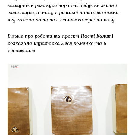
виступає в ролі куратора та будує не звичну
експозицію, а мапу з різними нашаруваннями,
яку можна читати в стінах галереї по колу.
Більше про роботи та проєкт Насті Калиті
розказала кураторка Леся Хоменко та 6
художників.