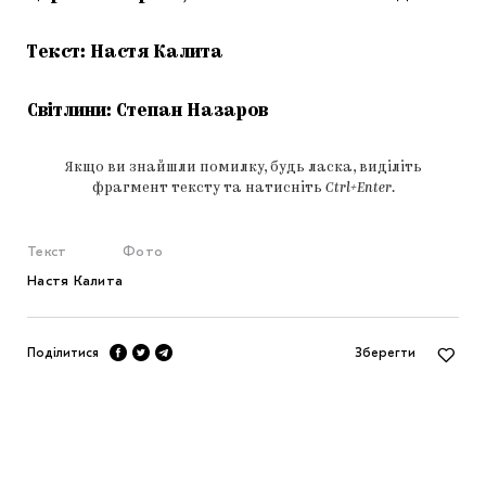
Текст: Настя Калита
Світлини: Степан Назаров
Якщо ви знайшли помилку, будь ласка, виділіть
фрагмент тексту та натисніть
Ctrl+Enter
.
Текст
Фото
Настя Калита
Поділитися
Зберегти