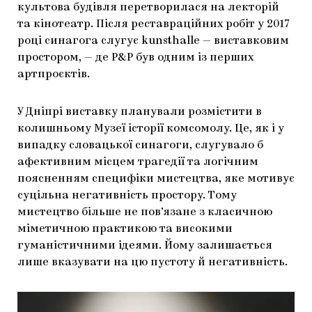
культова будівля перетворилася на лекторій
та кінотеатр. Після реставраційних робіт у 2017
році синагога слугує kunsthalle — виставковим
простором, — де P&P був одним із перших
артпроєктів.
У Дніпрі виставку планували розмістити в
колишньому Музеї історії комсомолу. Це, як і у
випадку словацької синагоги, слугувало б
афективним місцем трагедії та логічним
поясненням специфіки мистецтва, яке мотивує
суцільна негативність простору. Тому
мистецтво більше не пов’язане з класичною
міметичною практикою та високими
гуманістичними ідеями. Йому залишається
лише вказувати на цю пустоту й негативність.