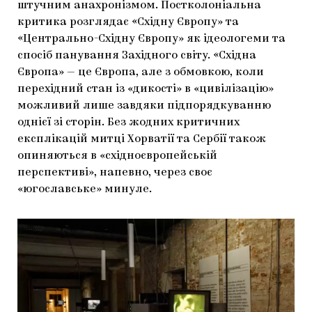
штучним анахронізмом. Постколоніальна
критика розглядає «Східну Європу» та
«Центрально-Східну Європу» як ідеологеми та
спосіб панування Західного світу. «Східна
Європа» — це Європа, але з обмовкою, коли
перехідний стан із «дикості» в «цивілізацію»
можливий лише завдяки підпорядкуванню
однієї зі сторін. Без жодних критичних
експлікацій митці Хорватії та Сербії також
опиняються в «східноєвропейській
перспективі», напевно, через своє
«югославське» минуле.