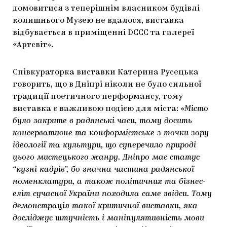
домовитися з теперішнім власником будівлі
колишнього Музею не вдалося, виставка
відбувається в приміщенні DCCC та галереї
«Артсвіт».
Співкураторка виставки Катерина Русецька
говорить, що в Дніпрі ніколи не було сильної
традиції поетичного перформансу, тому
виставка є важливою подією для міста: «
Місто
було закрите в радянські часи, тому досить
консервативне та конформістське з точки зору
ідеології та культури, що суперечило природі
цього мистецького жанру. Дніпро має статус
“кузні кадрів”, бо значна частина радянської
номенклатури, а також політичних та бізнес-
еліт сучасної України походила саме звідси. Тому
демонстрація такої критичної виставки, яка
досліджує штучність і маніпулятивність мови