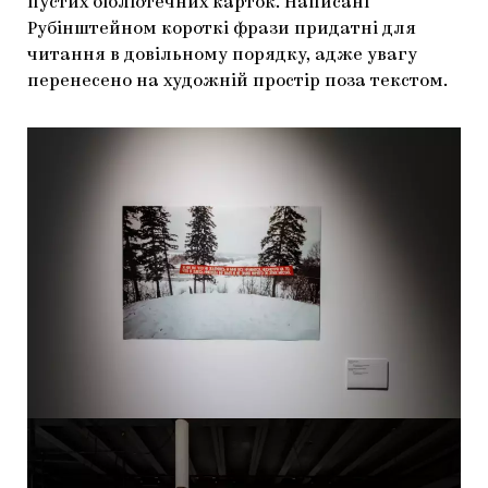
пустих бібліотечних карток. Написані
Рубінштейном короткі фрази придатні для
читання в довільному порядку, адже увагу
перенесено на художній простір поза текстом.