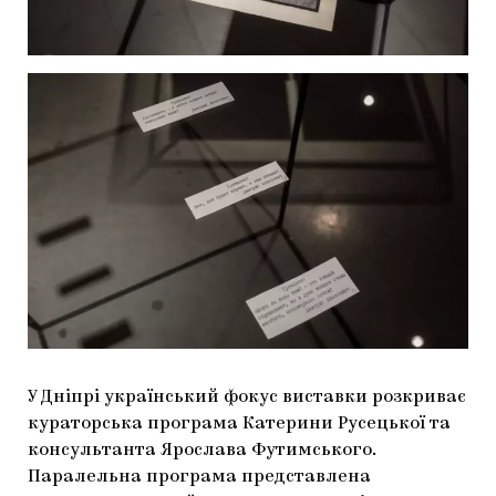
У Дніпрі український фокус виставки розкриває
кураторська програма Катерини Русецької та
консультанта Ярослава Футимського.
Паралельна програма представлена