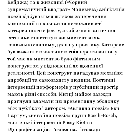
Кейджа) та в живописі («Чорний
супрематичний квадрат» Малевича) анігіляція
поезії відбувається шляхом заперечення
композиції та визнання неможливості
катарсичного ефекту, який з часів античної
естетики конституював мистецтво як
соціально значиму духовну практику. Катарсис
був важливою частиною
спів
переживання, у
той час як мистецтво було фіктивним
конструктом у відношенні до щоденної
реальності. Цей конструкт нагадував механізм
апробації та самозахисту людини. Поетичні
інтервенції перформерів у публічний простір
мають різні способи. Митці майже завжди
прагнули зламати цю превентивну оболонку
між публікою і автором. «Активна поезія» Еви
Партум, «негайна поезія» групи Bosch+Bosch,
мистецькі інтервенції Pussy Riot та
«Деграфітизація» Томіслава Ґотоваца