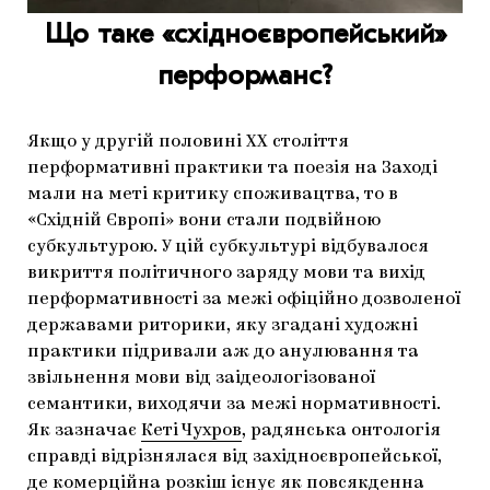
Що таке «східноєвропейський»
перформанс?
Якщо у другій половині ХХ століття
перформативні практики та поезія на Заході
мали на меті критику споживацтва, то в
«Східній Європі» вони стали подвійною
субкультурою. У цій субкультурі відбувалося
викриття політичного заряду мови та вихід
перформативності за межі офіційно дозволеної
державами риторики, яку згадані художні
практики підривали аж до анулювання та
звільнення мови від заідеологізованої
семантики, виходячи за межі нормативності.
Як зазначає
Кеті Чухров
, радянська онтологія
справді відрізнялася від західноєвропейської,
де комерційна розкіш існує як повсякденна