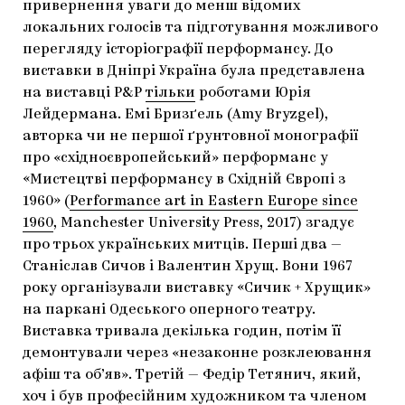
привернення уваги до менш відомих
локальних голосів та підготування можливого
перегляду історіографії перформансу. До
виставки в Дніпрі Україна була представлена
на виставці P&P
тільки
роботами Юрія
Лейдермана. Емі Бризґель (Amy Bryzgel),
авторка чи не першої ґрунтовної монографії
про «східноєвропейський» перформанс у
«Мистецтві перформансу в Східній Європі з
1960» (
Performance art in Eastern Europe since
1960
, Manchester University Press, 2017) згадує
про трьох українських митців. Перші два —
Станіслав Сичов і Валентин Хрущ. Вони 1967
року організували виставку «Сичик + Хрущик»
на паркані Одеського оперного театру.
Виставка тривала декілька годин, потім її
демонтували через «незаконне розклеювання
афіш та об’яв». Третій — Федір Тетянич, який,
хоч і був професійним художником та членом