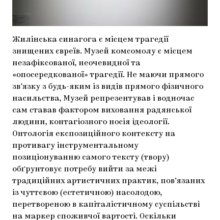
Жилінська синагога є місцем трагедії
знищених євреїв. Музей комсомолу є місцем
незафіксованої, неочевидної та
«опосередкованої» трагедії. Не маючи прямого
зв’язку з будь-яким із видів прямого фізичного
насильства, Музей репрезентував і водночас
сам ставав фактором виховання радянської
людини, контагіозного носія ідеології.
Онтологія експозиційного контексту на
противагу інструментальному
позиціонуванню самого тексту (твору)
обґрунтовує потребу вийти за межі
традиційних артистичних практик, пов’язаних
із чуттєвою (естетичною) насолодою,
перетвореною в капіталістичному суспільстві
на маркер споживчої вартості. Оскільки