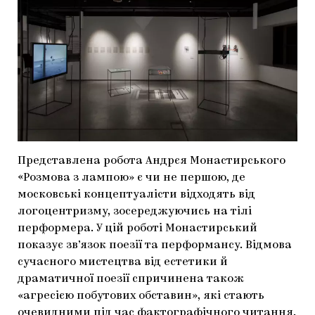
Представлена робота Андрєя Монастирського
«Розмова з лампою» є чи не першою, де
московські концептуалісти відходять від
логоцентризму, зосереджуючись на тілі
перформера. У цій роботі Монастирський
показує зв’язок поезії та перформансу. Відмова
сучасного мистецтва від естетики й
драматичної поезії спричинена також
«агресією побутових обставин», які стають
очевидними під час фактографічного читання.