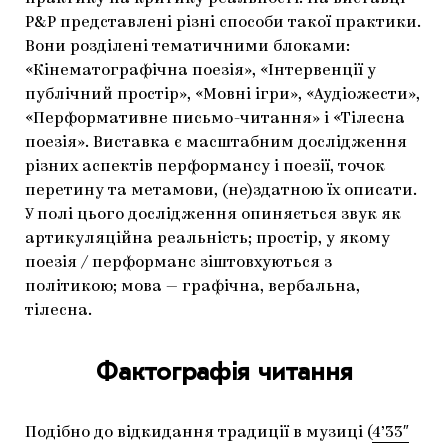
P&P представлені різні способи такої практики.
Вони розділені тематичними блоками:
«Кінематографічна поезія», «Інтервенції у
публічний простір», «Мовні ігри», «Аудіожести»,
«Перформативне письмо-читання» і «Тілесна
поезія». Виставка є масштабним дослідження
різних аспектів перформансу і поезії, точок
перетину та метамови, (не)здатною їх описати.
У полі цього дослідження опиняється звук як
артикуляційна реальність; простір, у якому
поезія / перформанс зіштовхуються з
політикою; мова — графічна, вербальна,
тілесна.
Фактографія читання
Подібно до відкидання традиції в музиці (
4’33″