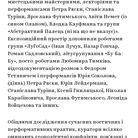
мистецькими майстернями, лекторіями та
перформансами Петра Ряски, Станіслава
Туріни, Ярослава Футимського, Аніти Немет (із
сином Оланом), Влодка Кауфмана та групи
«Абстрактний Палець (ні на що не вказує)».
Експозиційний простір доповнили роботами
групи «ЛуГоСад» (Іван Лучук, Назар Гончар,
Роман Садловський), літугрупування «Бу-Ба-
Бу», поето-роботами Любомира Тимківа,
відеодокументацією розмов з Федором
Тетяничем і перформансів Юрія Соколова,
(діянь) Петра Ряски, Юрія Лейдермана,
Станіслава Туріни, Ксенії Гнилицької, Ніколая
Карабіновича, Ярослава Футимського, Леоніда
Войцехова та інших.
Обіцяючи дослідження сучасних поетичних і
перформативних практик, куратори всіляко
оминають геополітичні конфлікти, пов’язані з