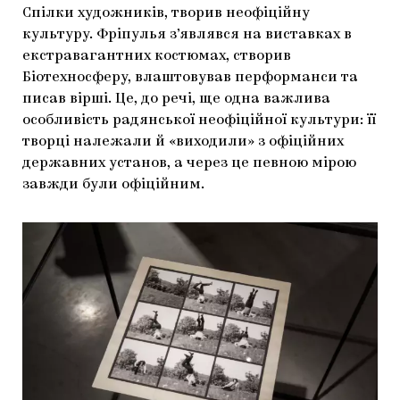
Спілки художників, творив неофіційну
культуру. Фріпулья з’являвся на виставках в
екстравагантних костюмах, створив
Біотехносферу, влаштовував перформанси та
писав вірші. Це, до речі, ще одна важлива
особливість радянської неофіційної культури: її
творці належали й «виходили» з офіційних
державних установ, а через це певною мірою
завжди були офіційним.