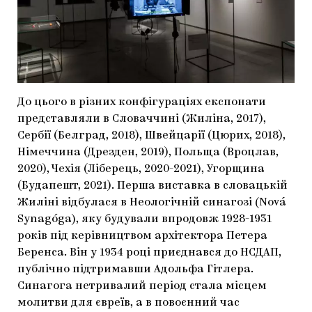
До цього в різних конфігураціях експонати
представляли в Словаччині (Жиліна, 2017),
Сербії (Белград, 2018), Швейцарії (Цюрих, 2018),
Німеччина (Дрезден, 2019), Польща (Вроцлав,
2020), Чехія (Ліберець, 2020-2021), Угорщина
(Будапешт, 2021). Перша виставка в словацькій
Жиліні відбулася в Неологічній синагозі (Nová
Synagóga), яку будували впродовж 1928-1931
років під керівництвом архітектора Петера
Беренса. Він у 1934 році приєднався до НСДАП,
публічно підтримавши Адольфа Гітлера.
Синагога нетривалий період стала місцем
молитви для євреїв, а в повоєнний час