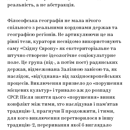
реальність, а не абстракція.
Філософська географія не мала нічого
спільного з реальними кордонами держав та
географією регіонів. Не артикулюючи це на
рівні тези, куратори несвідомо використовують
саму «Східну Європу» як екстериторіальне та
штучно створене ідеологічне соціокультурне
поле. Це група (під-, а потім пост) радянських
держав, відмежована Залізною завісою та, як
наслідок, «від’єднана» від західноєвропейських
процесів. Виключення призвело до «порушення
місцевих культур» і тривало аж до розпаду
СРСР. Після зняття цього «порушення» виник
конфлікт між тими, хто наслідував і пам’ятав
традицію-1, прагнучи її продовжити, і тими,
для кого виключення перетворилося в іншу
традицію-2, переривання якої б виглядало