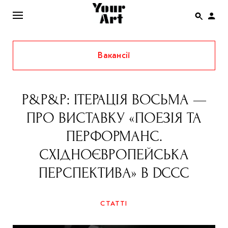
Вакансії
ENG
НОВИНИ
P&P&P: ІТЕРАЦІЯ ВОСЬМА —
АФІША
ПРО ВИСТАВКУ «ПОЕЗІЯ ТА
ІНТЕРВ’Ю
ПЕРФОРМАНС.
СТАТТІ
СХІДНОЄВРОПЕЙСЬКА
КОЛОНКИ
ПЕРСПЕКТИВА» В DCCC
СПЕЦПРОЄКТИ
THE UKRAINIAN PAVILION AT VENICE BIENNALE
СТАТТІ
2022