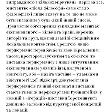
виправданою з кількох міркувань. Перш за все,
мистецтво «після філософії» саме стало
філософією і лише вказує на те, що не може
бути сказаним у будь-який інший спосіб.
Предметне обговорення ускладнює масштаб
експонованого — кількість країн, окремих
авторів та груп, що пов’язані зі специфічним
локальним контекстом. Зрештою, якщо
перформанс передбачає зв’язок із реальним
часом, простором, суб’єктом та об’єктом, то
виставка перформансу є лише ситуативним
експонуванням уламків ідеї, вилученої з
контексту, або — навіть частіше — уламками
відсутності ідеї. Відеоарт, документація
перформансів та інші експонати виставки
стають тими ж перфокартами Рубінштейна: у
кожній з «ітерацій» виставки їх розміщують
довільно, залежно від кураторської концепції
та локації.