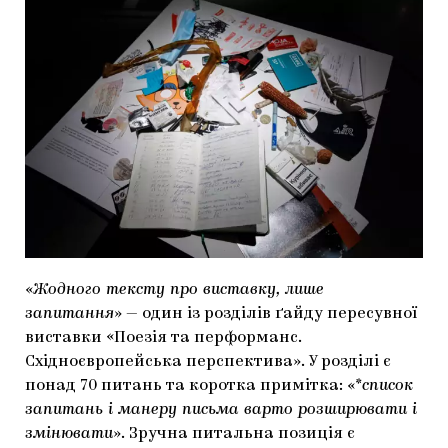
МАРІУПОЛЬСЬКІ МАРГІНАЛІЇ
ДОСЛІДНИЦЬКА ПЛАТФОРМА
ЗАПАЛЕННЯ
CARPATHIAN CULT ПРО РІЗДВЯНІ СВЯТА
«
Жодного тексту про виставку, лише
запитання
» — один із розділів ґайду пересувної
виставки «Поезія та перформанс.
Східноєвропейська перспектива». У розділі є
понад 70 питань та коротка примітка: «*
список
запитань і манеру письма варто розширювати і
змінювати
». Зручна питальна позиція є