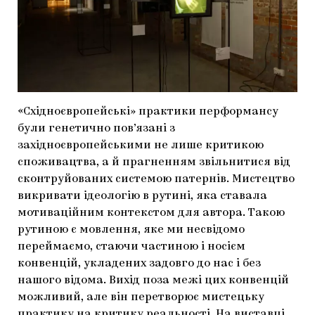
«Східноєвропейські» практики перформансу
були генетично пов’язані з
західноєвропейськими не лише критикою
споживацтва, а й прагненням звільнитися від
сконтруйованих системою патернів. Мистецтво
викривати ідеологію в рутині, яка ставала
мотиваційним контекстом для автора. Такою
рутиною є мовлення, яке ми несвідомо
переймаємо, стаючи частиною і носієм
конвенцій, укладених задовго до нас і без
нашого відома. Вихід поза межі цих конвенцій
можливий, але він перетворює мистецьку
практику на критику реальності. На виставці