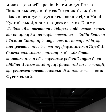
мовою ідеології в регіоні: немає тут Петра
Павленського, який у своїх художніх акціях
різко критикує відсутність гласності, чи Маші
Куликівської, яка «працює» з темою Криму.
«
Роботи для виставки відбирали, відштовхуючись
від концепції кураторів виставки — Сабін Хенсґен
і Томаш Ґланц, орієнтуючись на авторок/-ів, що
працюють з поезією та перформансом в Україні.
Список локальних учасниць/
-ків
міг бути
ширшим, але в обговореннях робочої групи були
підібрані саме такі праці (показані на виставці),
що репрезентують локальний контекст
», — каже
Футимський.