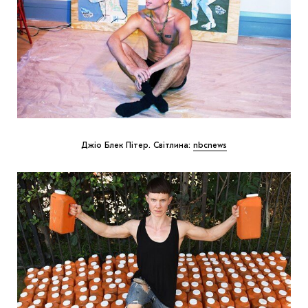
Джіо Блек Пітер. Світлина:
nbcnews