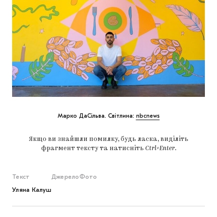
Марко ДаСільва. Світлина:
nbcnews
Якщо ви знайшли помилку, будь ласка, виділіть
фрагмент тексту та натисніть
Ctrl+Enter
.
Текст
Джерело
Фото
Уляна Калуш