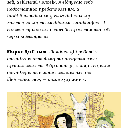
гей, азійський чоловік, я відчуваю себе
недостатньо представленим, а
іноді й невидимим у сьогоднішньому
мистецькому та медійному ландшафті. Я
завжди шукаю нові способи представити себе
через мистецтво».
Марко ДаСільва
«Завдяки цій роботі я
досліджую ідею дому та почуття своєї
приналежності. Я бразилієць, я квір і зараз я
досліджую як в мене вживаються дві
ідентичності», —
каже художник.