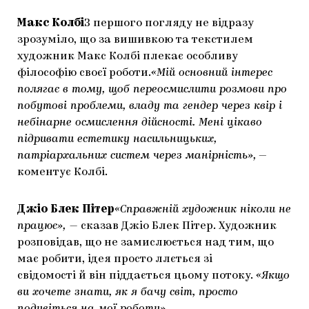
Макс Колбі
З першого погляду не відразу
зрозуміло, що за вишивкою та текстилем
художник Макс Колбі плекає особливу
філософію своєї роботи.
«Мій основний інтерес
полягає в тому, щоб переосмислити розмови про
побутові проблеми, владу та гендер через квір і
небінарне осмислення дійсності. Мені цікаво
підривати естетику насильницьких,
патріархальних систем через манірність»,
—
коментує Колбі.
Джіо Блек Пітер
«Справжній художник ніколи не
працює», —
сказав Джіо Блек Пітер. Художник
розповідав, що не замислюється над тим, що
має робити, ідея просто ллється зі
свідомості й він піддається цьому потоку.
«Якщо
ви хочете знати, як я бачу світ, просто