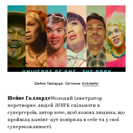
Шейне Галларде. Світлина:
kickstarter
Шейне Галларде
Молодий ілюстратор
перетворює людей ЛГБТК спільноти в
супергероїв, автор хоче, щоб кожна людина, що
пройшла камінг-аут повірила в себе та у свої
суперможливості.