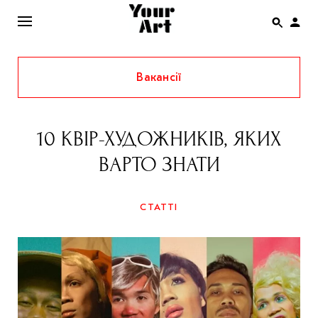
Вакансії
ENG
НОВИНИ
10 КВІР-ХУДОЖНИКІВ, ЯКИХ
АФІША
ВАРТО ЗНАТИ
ІНТЕРВ’Ю
СТАТТІ
СТАТТІ
КОЛОНКИ
СПЕЦПРОЄКТИ
THE UKRAINIAN PAVILION AT VENICE BIENNALE
2022