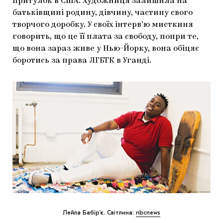
притулок в США. Художниця залишила на
батьківщині родину, дівчину, частину свого
творчого доробку. У своїх інтерв’ю мисткиня
говорить, що це її плата за свободу, попри те,
що вона зараз живе у Нью-Йорку, вона обіцяє
боротись за права ЛГБТК в Уганді.
Лейла Бабір’є. Світлина:
nbcnews