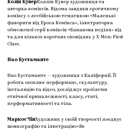
Колін Кувер
Коллін Кувер художниця та
авторка коміксів. Відома завдяки еротичному
коміксу з лесбійською тематикою «Маленькі
фаворити від Ероса Комікса», ілюстраторка
обмеженої серії коміксів «Бананова неділя» від
та для кількох коротких оповідань у X-Men: First
Class.
Нао Бустаманте
Нао Бустаманте — художниця з Каліфорнії. Її
робота охоплює перформанс, скульптуру,
інсталяцію та відео, досліджує проблеми
етнічної приналежності, класу, статі,
перформативності та тіла.
Маркос Чін
Художник у своїй творчості поєднує
шовкографію та ілюстрацію:
«Як