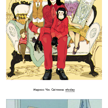
Маркос Чін. Світлина:
etoday