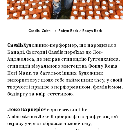
Cassils. Світлина: Robyn Beck / Robyn Beck
Cassils
Художник-перформер, що народився в
Канаді. Сьогодні Cassils переїхав до Лос-
Анджелеса, де виграв стипендію Гуггенхайма,
стипендії візуального мистецтва Фонду Rema
Hort Mann та багатьох інших. Художник
використовує щодо себе займенник they, у своїй
творчості працює з перформансом, фемінізмом,
бодіарту та квір-естетикою.
Лекс Барберіо
У серії світлин The
Ambisextrous Лекс Барберіо фотографує людей
одразу у трьох образах: чоловічому,