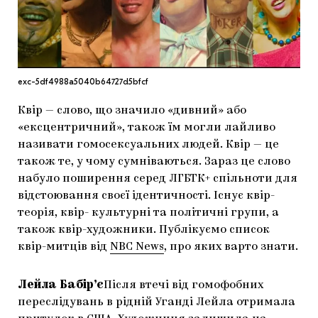
МАРІУПОЛЬСЬКІ МАРГІНАЛІЇ
ДОСЛІДНИЦЬКА ПЛАТФОРМА
ЗАПАЛЕННЯ
exc-5df4988a5040b64727d5bfcf
CARPATHIAN CULT ПРО РІЗДВЯНІ СВЯТА
Квір — слово, що значило «дивний» або
«ексцентричний», також їм могли лайливо
називати гомосексуальних людей. Квір — це
також те, у чому сумніваються. Зараз це слово
набуло поширення серед ЛГБТК+ спільноти для
відстоювання своєї ідентичності. Існує квір-
теорія, квір- культурні та політичні групи, а
також квір-художники. Публікуємо список
квір-митців від
NBC News
, про яких варто знати.
Лейла Бабір’є
Після втечі від гомофобних
переслідувань в рідній Уганді Лейла отримала