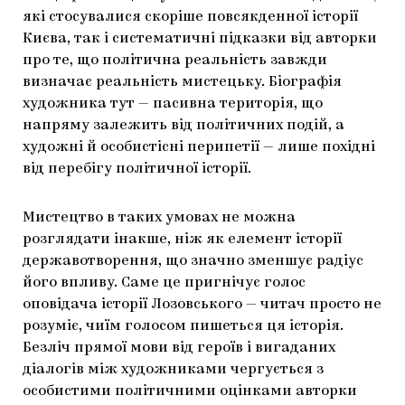
які стосувалися скоріше повсякденної історії
Києва, так і систематичні підказки від авторки
про те, що політична реальність завжди
визначає реальність мистецьку. Біографія
художника тут — пасивна територія, що
напряму залежить від політичних подій, а
художні й особистісні перипетії — лише похідні
від перебігу політичної історії.
Мистецтво в таких умовах не можна
розглядати інакше, ніж як елемент історії
державотворення, що значно зменшує радіус
його впливу. Саме це пригнічує голос
оповідача історії Лозовського — читач просто не
розуміє, чиїм голосом пишеться ця історія.
Безліч прямої мови від героїв і вигаданих
діалогів між художниками чергується з
особистими політичними оцінками авторки