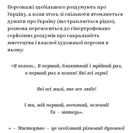
Персонажі здебільшого роздумують про
Україну, а коли хтось зі спільноти втомлюється
думати про Україну (що трапляється рідко),
розмова переноситься до гіпертрофовано
серйозних роздумів про сакральність
мистецтва і власної художньої персони в
ньому:
«Я кохаю… В перший, блакитний і мрійний раз,
в перший раз я кохаю! Які всі гарні!
Які всі милі, яке все любе!
І ти, мій перший, весняний, зелений!
Ти – митець».
« — Мистецтво — це особливий різновид духовної