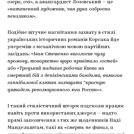
озера, очі»
, а авангардист Лозовський — це
«натхненний художник, чия рука озброєна
пензликом»
.
Подібне штучне нагнітання захвату в стилі
українських історичних романів Корсака йде
упереміш з механічною мовою партійних
засідань:
«Іван Стешенко виголосив чулу
промову, товариство щиро привітало гостей»
або
«Троцький надихав робочих Києва на
смертний бій з денікінськими бандами, вимагав
ганнібалової клятви захищати “красную
цитадель революционного юга России»»
.
І такий стилістичний шторм подеколи працює
навіть проти використаних джерел — надто
прямі запозичення з тих же щоденників Наді
Мандельштам, такі як
«смерть не финал, а