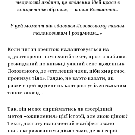
творчості людини, це втілення ідей краси в
конкретних образах, — казав Костянтин.
У цей момент він здавався Лозовському таким
талановитим і розумним…»
Коли читач зрештою налаштовується на
одухотворено-помпезний текст, просто вибиває
розкиданий по книжці уявний секс-щоденник
Лозовського, де «сталевий член, ніби хмарочос,
пронизує тіло». Гадаю, не варто казати, як
разюче цей щоденник контрастує із загальним
тоном оповіді.
Так, він може сприйматись як своєрідний
метод «оживлення» цієї історії, але якою ціною?
Текст, достоту наповнений маніфестовано
наелектризованими діалогами, де всі герої