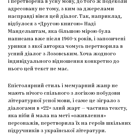
і перетворена в усну мову, до того ж подеколи
адресовану не тому, з ким за джерелами
насправді вівся цей діалог. Так, наприклад,
відбулося з «Другою книгою» Наді
Мандельштам, яка більшою мірою була
написана вже після 1960-х років, і запозичені
уривки з якої авторка чомусь перетворила в
усний діалог з Лозовським. Хоча жодного
індивідуального відношення конкретно до
нього цей текст не має.
Епістолярний стиль і мемуарний жанр не
мають нічого спільного з логікою побудови
літературної усної мови, і саме це зіграло з
діалогами в «22» злий жарт — частина тексту,
яка ніби й мала на меті «оживлення»
персонажів, перетворила їх на героїв шкільних
підручників з української літератури.