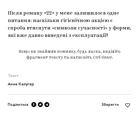
Після роману «22» у мене залишилося одне
питання: наскільки гігієнічною акцією є
спроба втиснути «символи сучасності» у форми,
які вже давно виведені з експлуатації?
Якщо ви знайшли помилку, будь ласка, виділіть
фрагмент тексту та натисніть
Ctrl+Enter
.
Текст
Анна Калугер
Поділитися
Зберегти