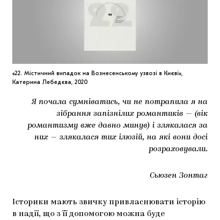
МАРІУПОЛЬСЬКІ МАРГІНАЛІЇ
ДОСЛІДНИЦЬКА ПЛАТФОРМА
ЗАПАЛЕННЯ
CARPATHIAN CULT ПРО РІЗДВЯНІ СВЯТА
«22. Містичний випадок на Вознесенському узвозі в Києві»,
Катерина Лебедєва, 2020
Я почала сумніватись, чи не потрапила я на
зібрання запізнілих романтиків — (вік
романтизму вже давно минув) і злякалася за
них — злякалася тих ілюзій, на які вони досі
розраховували.
Сьюзен Зонтаг
Історики мають звичку привласнювати історію
в надії, що з її допомогою можна буде