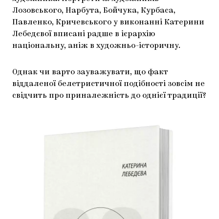
Лозовського, Нарбута, Бойчука, Курбаса,
Павленко, Кричевського у виконанні Катерини
Лебедєвої вписані радше в ієрархію
національну, аніж в художньо-історичну.
Однак чи варто зауважувати, що факт
віддаленої белетристичної подібності зовсім не
свідчить про приналежність до однієї традиції?