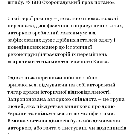
штибу: «У 1918 Скоропадський грав погано».
Самі герої роману — детально промальовані
персонажі, для фізичного оприсутнення яких,
авторкою зроблений максимум: від
зафіксованих дуже дрібних деталей одягу і
поведінкових манер до історичної
реконструкції траєкторій їх переміщень
«гарячими точками» тогочасного Києва.
Однак ці ж персонажі ніби постійно
зриваються, відчуваючи на собі авторський
тягар драми історичної відповідальності.
Запропонована авторкою спільнота — це група
людей, яка піклується винятково про долю
України та спілкується лише маніфестами.
Велика частина діалогів була або домислена
авторкою, або взята з листувань чи щоденників