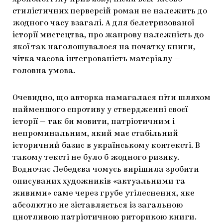
стилістичних перверсій роман не належить до
жодного часу взагалі. А для белетризованої
історії мистецтва, про жанрову належність до
якої так наголошувалося на початку книги,
чітка часова інтегрованість матеріалу —
головна умова.
Очевидно, що авторка намагалася піти шляхом
найменшого спротиву у ствердженні своєї
історії — так би мовити, патріотичним і
непроминальним, який має стабільний
історичний базис в українському контексті. В
такому тексті не було б жодного ризику.
Водночас Лебедєва чомусь вирішила зробити
описуваних художників «актуальними та
живими» саме через грубе утілеснення, яке
абсолютно не зіставляється із загальною
цнотливою патріотичною риторикою книги.