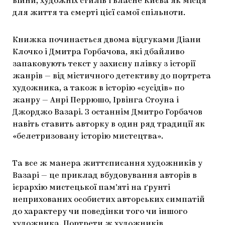
війни, художніх стилів і власне Києва як місця
для життя та смерті цієї самої спільноти.
Книжка починається двома відгуками Діани
Клочко і Дмитра Горбачова, які дбайливо
запаковують текст у захисну плівку з історії
жанрів — від містичного детективу до портрета
художника, а також в історію «сусідів» по
жанру — Анрі Перрюшо, Ірвінга Стоуна і
Джорджо Вазарі. З останнім Дмитро Горбачов
навіть ставить авторку в один ряд традиції як
«белетризовану історію мистецтва».
Та все ж манера життєписання художників у
Вазарі — це приклад вбудовування авторів в
ієрархію мистецької пам’яті на ґрунті
неприхованих особистих авторських симпатій
до характеру чи поведінки того чи іншого
художника. Портрети ж художників