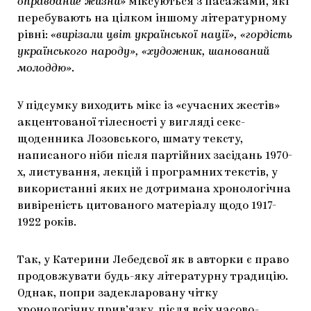
оправдание жизни»
міксуються з пасажами, які
перебувають на цілком іншому літературному
рівні:
«вирізали цвіт української нації», «гордість
українського народу», «художник, шанований
молоддю»
.
У підсумку виходить мікс із «сучасних жестів»
акцентованої тілесності у вигляді секс-
щоденника Лозовського, шмату тексту,
написаного ніби після партійних засідань 1970-
х, листування, лекцій і програмних текстів, у
використанні яких не дотримана хронологічна
вивіреність цитованого матеріалу щодо 1917-
1922 років.
Так, у Катерини Лебедєвої як в авторки є право
продовжувати будь-яку літературну традицію.
Однак, попри задекларовану чітку
хронологічну прив’язку, після всіх часово-