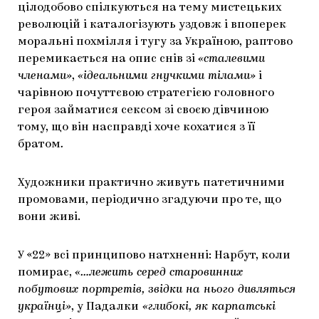
цілодобово спілкуються на тему мистецьких
революцій і каталогізують уздовж і впоперек
моральні похмілля і тугу за Україною, раптово
перемикається на опис снів зі
«сталевими
членами»
,
«ідеальними гнучкими тілами»
і
чарівною почуттєвою стратегією головного
героя займатися сексом зі своєю дівчиною
тому, що він насправді хоче кохатися з її
братом
.
Художники практично живуть патетичними
промовами, періодично згадуючи про те, що
вони живі.
У «22» всі принципово натхненні: Нарбут, коли
помирає,
«…лежить серед старовинних
побутових портретів, звідки на нього дивляться
українці»
, у Падалки
«глибокі, як карпатські