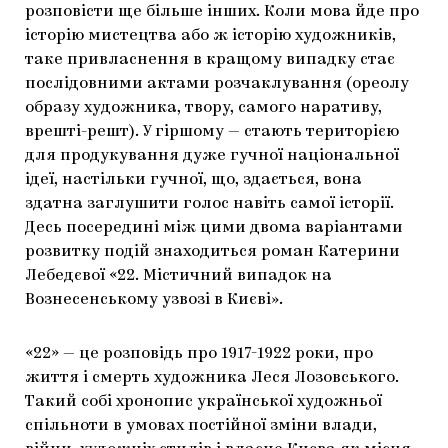
розповісти ще більше інших. Коли мова йде про
історію мистецтва або ж історію художників,
таке привласнення в кращому випадку стає
послідовними актами розчаклування (ореолу
образу художника, твору, самого наративу,
врешті-решт). У гіршому — стають територією
для продукування дуже гучної національної
ідеї, настільки гучної, що, здається, вона
здатна заглушити голос навіть самої історії.
Десь посередині між цими двома варіантами
розвитку подій знаходиться роман Катерини
Лебедєвої «22. Містичний випадок на
Вознесенському узвозі в Києві».
«22» — це розповідь про 1917-1922 роки, про
життя і смерть художника Леся Лозовського.
Такий собі хронопис української художньої
спільноти в умовах постійної зміни влади,