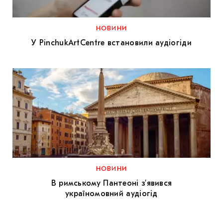
МАРІУПОЛЬСЬКІ МАРГІНАЛІЇ
ДОСЛІДНИЦЬКА ПЛАТФОРМА
НОВИНИ
У PinchukArtCentre встановили аудіогіди
ЗАПАЛЕННЯ
CARPATHIAN CULT ПРО РІЗДВЯНІ СВЯТА
НОВИНИ
В римському Пантеоні зʼявився
україномовний аудіогід