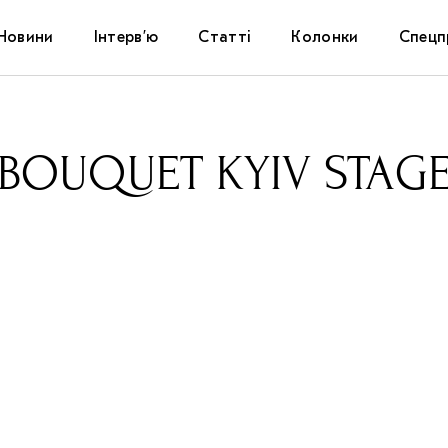
Новини
Інтерв’ю
Статті
Колонки
Спецп
Афіша
The Uk
BOUQUET KYIV STAG
Маріуп
Дослі
Запал
Carpat