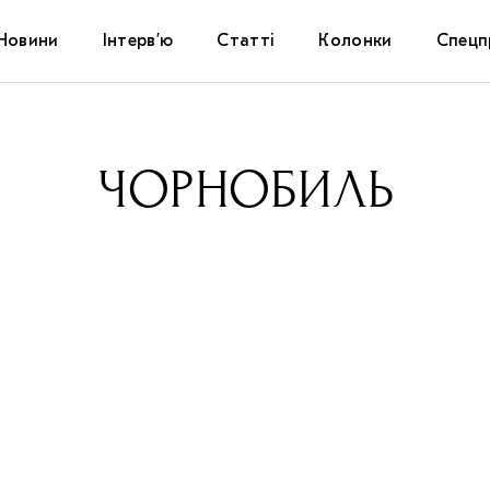
Новини
Інтерв’ю
Статті
Колонки
Спецп
Афіша
The Uk
ЧОРНОБИЛЬ
Маріуп
Дослі
Запал
Carpat