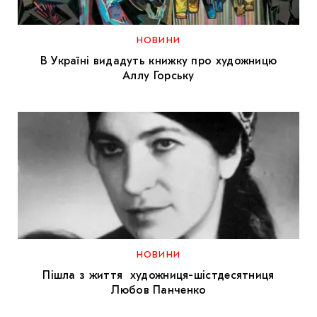
МАРІУПОЛЬСЬКІ МАРГІНАЛІЇ
ДОСЛІДНИЦЬКА ПЛАТФОРМА
НОВИНИ
В Україні видадуть книжку про художницю
ЗАПАЛЕННЯ
Аллу Горську
CARPATHIAN CULT ПРО РІЗДВЯНІ СВЯТА
НОВИНИ
Пішла з життя художниця-шістдесятниця
Любов Панченко