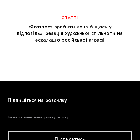
МАРІУПОЛЬСЬКІ МАРГІНАЛІЇ
ДОСЛІДНИЦЬКА ПЛАТФОРМА
СТАТТІ
«Хотілося зробити хоча б щось у
ЗАПАЛЕННЯ
відповідь»: реакція художньої спільноти на
ескалацію російської агресії
CARPATHIAN CULT ПРО РІЗДВЯНІ СВЯТА
Підпишіться на розсилку
Підписатись