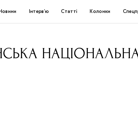
Новини
Інтерв’ю
Статті
Колонки
Спецп
Афіша
The Uk
ЬКА НАЦІОНАЛЬНА 
Маріуп
Дослі
Запал
Carpat