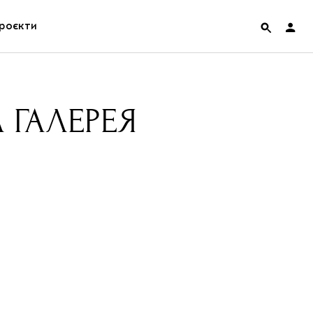
роєкти
rainian Pavilion at Venice Biennale 2022
ГАЛЕРЕЯ
ольські маргіналії
дницька платформа
ення
hian Cult про різдвяні свята