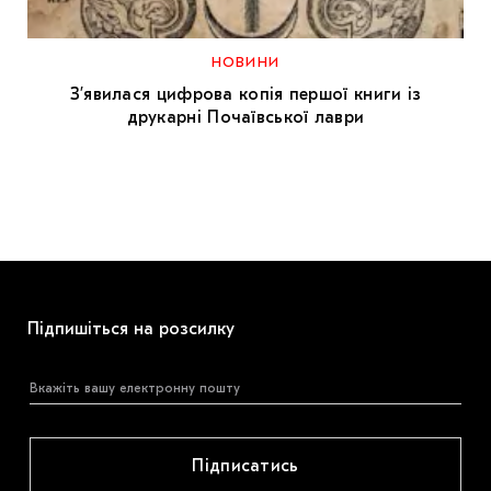
МАРІУПОЛЬСЬКІ МАРГІНАЛІЇ
ДОСЛІДНИЦЬКА ПЛАТФОРМА
НОВИНИ
З’явилася цифрова копія першої книги із
ЗАПАЛЕННЯ
друкарні Почаївської лаври
CARPATHIAN CULT ПРО РІЗДВЯНІ СВЯТА
Підпишіться на розсилку
Підписатись